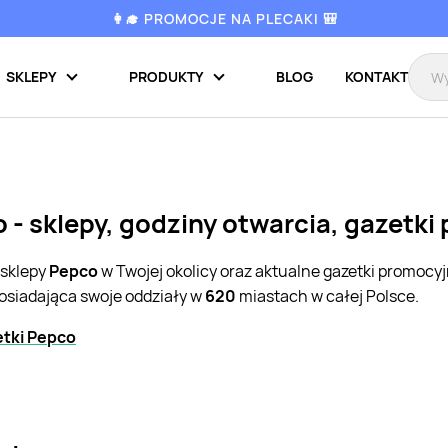
👩‍🎓 PROMOCJE NA PLECAKI 🎒
SKLEPY
PRODUKTY
BLOG
KONTAKT
 - sklepy, godziny otwarcia, gazetki
 sklepy
Pepco
w Twojej okolicy oraz aktualne gazetki promocy
posiadająca swoje oddziały w
620
miastach w całej Polsce.
etki Pepco