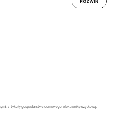
Pepco
Bobowa
Pepco
Bochnia
ROZWIŃ
Pepco
Braniewo
Pepco
Brenna
Pepco
Brzeg Dolny
Pepco
Brzesko
Pepco
Buk
Pepco
Busko-Zdrój
Pepco
Bytów
Pepco
Celestynów
Pepco
Chodzież
Pepco
Chojna
Pepco
Choszczno
Pepco
Chrzanów
nnymi: artykuły gospodarstwa domowego, elektronikę użytkową,
Pepco
Czarna
Pepco
Czarna
Białostocka