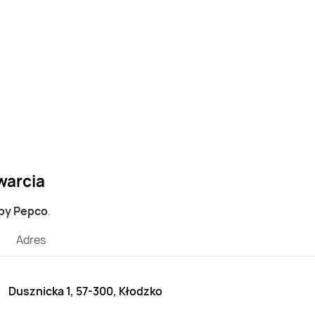
warcia
epy Pepco
.
Adres
Dusznicka 1, 57-300, Kłodzko