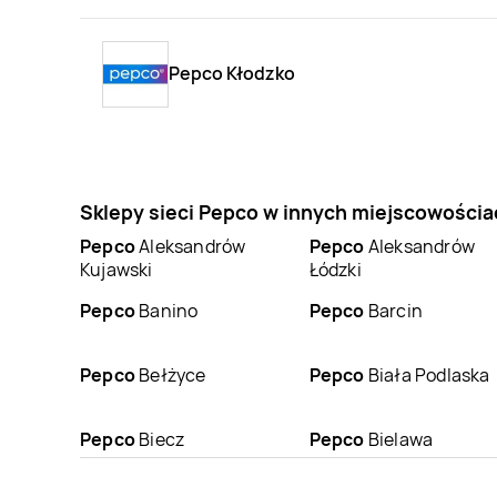
Pepco Kłodzko
Sklepy sieci Pepco w innych miejscowościa
Pepco
Aleksandrów
Pepco
Aleksandrów
Kujawski
Łódzki
Pepco
Banino
Pepco
Barcin
Pepco
Bełżyce
Pepco
Biała Podlaska
Pepco
Biecz
Pepco
Bielawa