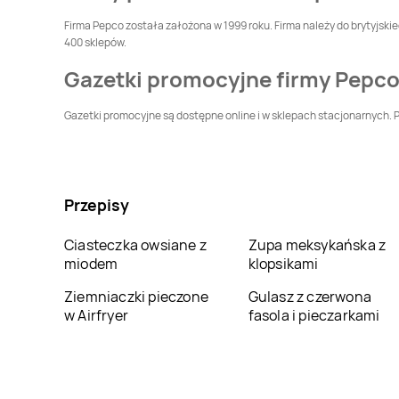
Pepco
Czarnków
Pepco
Czarny
Firma Pepco została założona w 1999 roku. Firma należy do brytyjski
Dunajec
400 sklepów.
Pepco
Czerwionka-
Pepco
Częstochowa
Gazetki promocyjne firmy Pepc
Leszczyny
Gazetki promocyjne są dostępne online i w sklepach stacjonarnych. Pr
Pepco
Dąbrówka
Pepco
Darłowo
Pepco
Dobczyce
Pepco
Dobre Miasto
Przepisy
Pepco
Działdowo
Pepco
Działoszyn
Ciasteczka owsiane z
Zupa meksykańska z
miodem
klopsikami
Pepco
Gdańsk
Pepco
Gdynia
Ziemniaczki pieczone
Gulasz z czerwona
w Airfryer
fasola i pieczarkami
Pepco
Głogówek
Pepco
Głowno
Pepco
Gogolin
Pepco
Goleniów