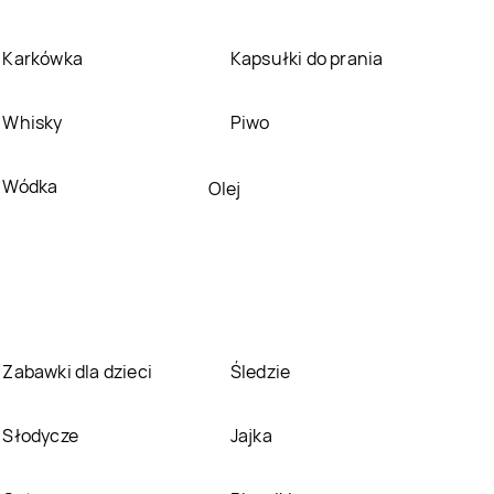
Pepco
Gostynin
Pepco
Grajewo
Karkówka
Kapsułki do prania
Pepco
Gromnik
Pepco
Grudziądz
Whisky
Piwo
Pepco
Hajnówka
Pepco
Hrubieszów
Wódka
Olej
Pepco
Jabłonka
Pepco
Janikowo
Pepco
Jastrzębie-
Pepco
Jawor
Zdrój
Pepco
Jelenia Góra
Pepco
Jordanów
Zabawki dla dzieci
Śledzie
Pepco
Kamień
Pepco
Kamienna
Słodycze
Jajka
Pomorski
Góra
Pepco
Katowice
Pepco
Kąty