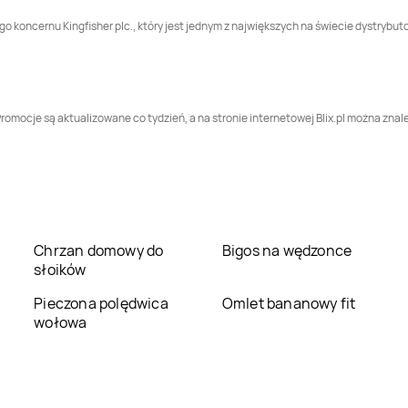
Pepco
Czchów
Pepco
Czechowice-
ego koncernu Kingfisher plc., który jest jednym z największych na świecie dystry
Dziedzice
Pepco
Człuchów
Pepco
Dąbrowa
o
Białostocka
omocje są aktualizowane co tydzień, a na stronie internetowej Blix.pl można znale
Pepco
Dębica
Pepco
Dęblin
Pepco
Drawsko
Pepco
Drezdenko
Pomorskie
Pepco
Dzierżoniów
Pepco
Elbląg
Chrzan domowy do
Bigos na wędzonce
słoików
Pepco
Giżycko
Pepco
Gliwice
Pieczona polędwica
Omlet bananowy fit
wołowa
Pepco
Głubczyce
Pepco
Głuchołazy
Pepco
Golub-
Pepco
Gołdap