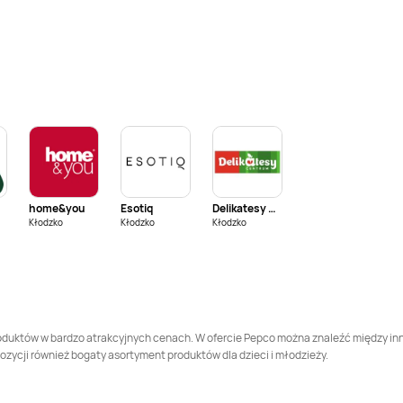
Pepco
Blachownia
Pepco
Błonie
Pepco
Bolesławiec
Pepco
Bolszewo
Pepco
Brwinów
Pepco
Brzeg
Pepco
Brzostek
Pepco
Brzozów
home&you
Esotiq
Delikatesy Centrum
Pepco
Bytom
Pepco
Bytom
Kłodzko
Kłodzko
Kłodzko
Odrzański
Pepco
Chełmża
Pepco
Chmielnik
Pepco
Choroszcz
Pepco
Chorzów
 produktów w bardzo atrakcyjnych cenach. W ofercie Pepco można znaleźć między i
pozycji również bogaty asortyment produktów dla dzieci i młodzieży.
Pepco
Ciechocinek
Pepco
Cieszyn