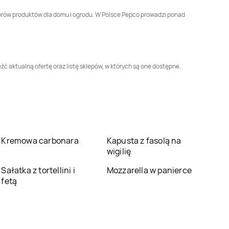
Pepco
Czeladź
Pepco
Czersk
butorów produktów dla domu i ogrodu. W Polsce Pepco prowadzi ponad
Pepco
Dąbrowa
Pepco
Dąbrowa
Górnicza
Tarnowska
źć aktualną ofertę oraz listę sklepów, w których są one dostępne.
Pepco
Dębno
Pepco
Debrzno
Pepco
Drzewica
Pepco
Dynów
Pepco
Ełk
Pepco
Garwolin
Kremowa carbonara
Kapusta z fasolą na
wigilię
Pepco
Głogów
Pepco
Głogów
Sałatka z tortellini i
Małopolski
Mozzarella w panierce
fetą
Pepco
Gniewkowo
Pepco
Gniezno
Pepco
Góra
Pepco
Góra Kalwaria