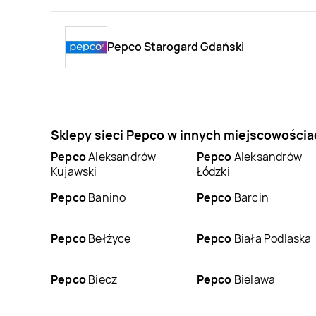
Pepco Starogard Gdański
Sklepy sieci Pepco w innych miejscowościa
Pepco
Aleksandrów
Pepco
Aleksandrów
Kujawski
Łódzki
Pepco
Banino
Pepco
Barcin
Pepco
Bełżyce
Pepco
Biała Podlaska
Pepco
Biecz
Pepco
Bielawa