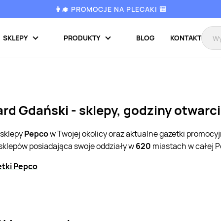
👩‍🎓 PROMOCJE NA PLECAKI 🎒
SKLEPY
PRODUKTY
BLOG
KONTAKT
rd Gdański - sklepy, godziny otwarc
 sklepy
Pepco
w Twojej okolicy oraz aktualne gazetki promocy
 sklepów posiadająca swoje oddziały w
620
miastach w całej P
etki Pepco