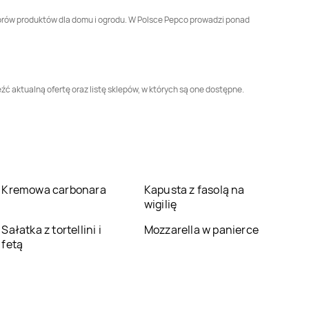
Pepco
Czeladź
Pepco
Czersk
butorów produktów dla domu i ogrodu. W Polsce Pepco prowadzi ponad
Pepco
Dąbrowa
Pepco
Dąbrowa
Górnicza
Tarnowska
źć aktualną ofertę oraz listę sklepów, w których są one dostępne.
Pepco
Dębno
Pepco
Debrzno
Pepco
Drzewica
Pepco
Dynów
Pepco
Ełk
Pepco
Garwolin
Kremowa carbonara
Kapusta z fasolą na
wigilię
Pepco
Głogów
Pepco
Głogów
Sałatka z tortellini i
Małopolski
Mozzarella w panierce
fetą
Pepco
Gniewkowo
Pepco
Gniezno
Pepco
Góra
Pepco
Góra Kalwaria