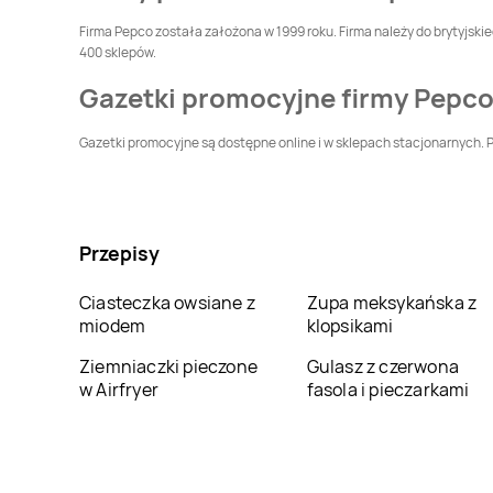
Pepco
Czarnków
Pepco
Czarny
Firma Pepco została założona w 1999 roku. Firma należy do brytyjski
Dunajec
400 sklepów.
Pepco
Czerwionka-
Pepco
Częstochowa
Gazetki promocyjne firmy Pepc
Leszczyny
Gazetki promocyjne są dostępne online i w sklepach stacjonarnych. Pr
Pepco
Dąbrówka
Pepco
Darłowo
Pepco
Dobczyce
Pepco
Dobre Miasto
Przepisy
Pepco
Działdowo
Pepco
Działoszyn
Ciasteczka owsiane z
Zupa meksykańska z
miodem
klopsikami
Pepco
Gdańsk
Pepco
Gdynia
Ziemniaczki pieczone
Gulasz z czerwona
w Airfryer
fasola i pieczarkami
Pepco
Głogówek
Pepco
Głowno
Pepco
Gogolin
Pepco
Goleniów