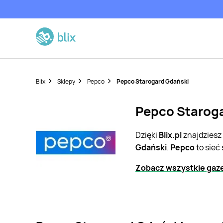
Blix
Sklepy
Pepco
Pepco Starogard Gdański
Pepco Staroga
Dzięki
Blix.pl
znajdziesz
Gdański
.
Pepco
to sieć
Zobacz wszystkie gaz