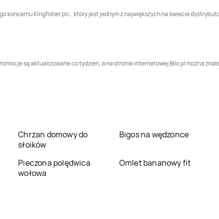
Pepco
Czchów
Pepco
Czechowice-
ego koncernu Kingfisher plc., który jest jednym z największych na świecie dystry
Dziedzice
Pepco
Człuchów
Pepco
Dąbrowa
o
Białostocka
omocje są aktualizowane co tydzień, a na stronie internetowej Blix.pl można znale
Pepco
Dębica
Pepco
Dęblin
Pepco
Drawsko
Pepco
Drezdenko
Pomorskie
Pepco
Dzierżoniów
Pepco
Elbląg
Chrzan domowy do
Bigos na wędzonce
słoików
Pepco
Giżycko
Pepco
Gliwice
Pieczona polędwica
Omlet bananowy fit
wołowa
Pepco
Głubczyce
Pepco
Głuchołazy
Pepco
Golub-
Pepco
Gołdap