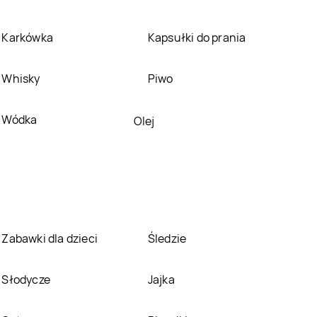
Pepco
Gostynin
Pepco
Grajewo
Karkówka
Kapsułki do prania
Pepco
Gromnik
Pepco
Grudziądz
Whisky
Piwo
Pepco
Hajnówka
Pepco
Hrubieszów
Wódka
Olej
Pepco
Jabłonka
Pepco
Janikowo
Pepco
Jastrzębie-
Pepco
Jawor
Zdrój
Pepco
Jelenia Góra
Pepco
Jordanów
Zabawki dla dzieci
Śledzie
Pepco
Kamień
Pepco
Kamienna
Słodycze
Jajka
Pomorski
Góra
Pepco
Katowice
Pepco
Kąty