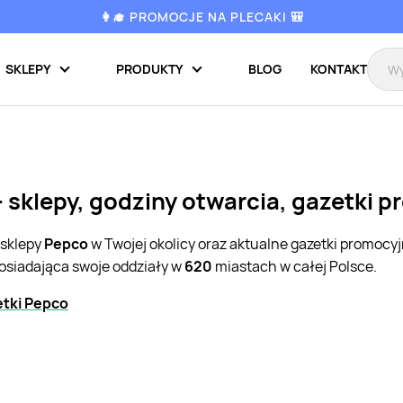
👩‍🎓 PROMOCJE NA PLECAKI 🎒
SKLEPY
PRODUKTY
BLOG
KONTAKT
 sklepy, godziny otwarcia, gazetki 
 sklepy
Pepco
w Twojej okolicy oraz aktualne gazetki promocy
posiadająca swoje oddziały w
620
miastach w całej Polsce.
etki Pepco