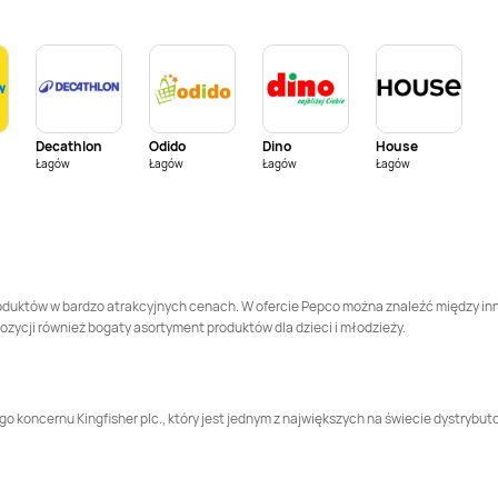
Pepco
Brwinów
Pepco
Brzeg
Pepco
Brzostek
Pepco
Brzozów
Decathlon
Odido
Dino
House
Pepco
Bytom
Pepco
Bytom
Łagów
Łagów
Łagów
Łagów
Odrzański
Pepco
Chełmża
Pepco
Chmielnik
Pepco
Choroszcz
Pepco
Chorzów
 produktów w bardzo atrakcyjnych cenach. W ofercie Pepco można znaleźć między i
pozycji również bogaty asortyment produktów dla dzieci i młodzieży.
Pepco
Ciechocinek
Pepco
Cieszyn
Pepco
Czchów
Pepco
Czechowice-
ego koncernu Kingfisher plc., który jest jednym z największych na świecie dystry
Dziedzice
Pepco
Człuchów
Pepco
Dąbrowa
o