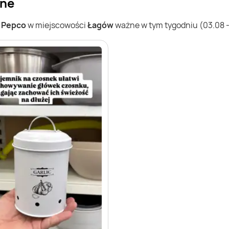
jne
w
Pepco
w miejscowości
Łagów
ważne w tym tygodniu (03.08 - 