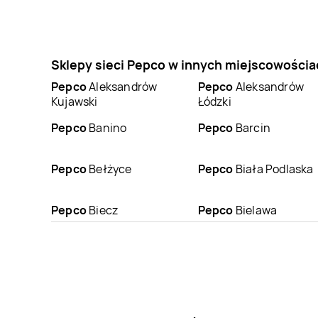
Sklepy sieci Pepco w innych miejscowościa
Pepco
Aleksandrów
Pepco
Aleksandrów
Kujawski
Łódzki
Pepco
Banino
Pepco
Barcin
Pepco
Bełżyce
Pepco
Biała Podlaska
Pepco
Biecz
Pepco
Bielawa
Pepco
Biłgoraj
Pepco
Biskupiec
Pepco
Bogatynia
Pepco
Boguszów-
Gorce