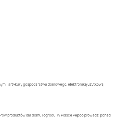
Pepco
Brzeg Dolny
Pepco
Brzesko
Pepco
Buk
Pepco
Busko-Zdrój
Pepco
Bytów
Pepco
Celestynów
Pepco
Chodzież
Pepco
Chojna
Pepco
Choszczno
Pepco
Chrzanów
nnymi: artykuły gospodarstwa domowego, elektronikę użytkową,
Pepco
Czarna
Pepco
Czarna
Białostocka
Pepco
Czeladź
Pepco
Czersk
butorów produktów dla domu i ogrodu. W Polsce Pepco prowadzi ponad
Pepco
Dąbrowa
Pepco
Dąbrowa