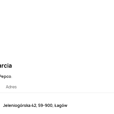
arcia
 Pepco
.
Adres
Jeleniogórska 42, 59-900, Łagów