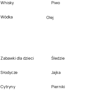
Whisky
Piwo
Pepco
Hajnówka
Pepco
Hrubieszów
Wódka
Olej
Pepco
Jabłonka
Pepco
Janikowo
Pepco
Jastrzębie-
Pepco
Jawor
Zdrój
Pepco
Jelenia Góra
Pepco
Jordanów
Zabawki dla dzieci
Śledzie
Pepco
Kamień
Pepco
Kamienna
Słodycze
Jajka
Pomorski
Góra
Pepco
Katowice
Pepco
Kąty
Cytryny
Pierniki
Wrocławskie
Pepco
Kępno
Pepco
Kętrzyn