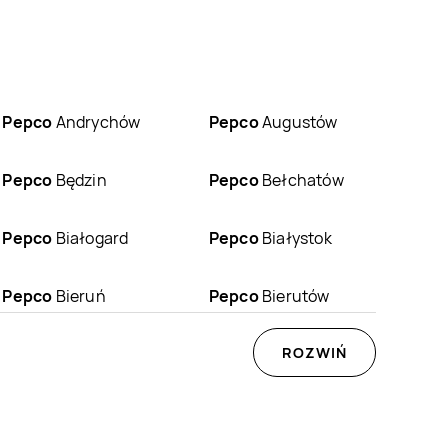
Pepco
Andrychów
Pepco
Augustów
Pepco
Będzin
Pepco
Bełchatów
Pepco
Białogard
Pepco
Białystok
Pepco
Bieruń
Pepco
Bierutów
Pepco
Bobowa
Pepco
Bochnia
ROZWIŃ
Pepco
Braniewo
Pepco
Brenna