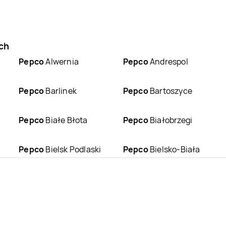
ch
Pepco
Alwernia
Pepco
Andrespol
Pepco
Barlinek
Pepco
Bartoszyce
Pepco
Białe Błota
Pepco
Białobrzegi
Pepco
Bielsk Podlaski
Pepco
Bielsko-Biała
Pepco
Blachownia
Pepco
Błonie
Pepco
Bolesławiec
Pepco
Bolszewo