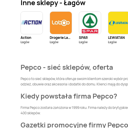
Inne sklepy - Łagów
Pepco
Brodnica
Pepco
Brusy
Pepco
Brzeszcze
Pepco
Brzeziny
Action
Drogerie Laboo
SPAR
LEWIATAN
Pepco
Bydgoszcz
Pepco
Bystrzyca
Łagów
Łagów
Łagów
Łagów
Kłodzka
Pepco
Chełm
Pepco
Chełmno
Pepco - sieć sklepów, oferta
Pepco
Chojnice
Pepco
Chojnów
Pepco to sieć sklepów, która oferuje swoim klientom szeroki wybór
odzież, obuwie oraz akcesoria i dodatki do domu. Klienci mają do dys
Pepco
Chwaszczyno
Pepco
Ciechanów
Kiedy powstała firma Pepco?
Pepco
Czarnków
Pepco
Czarny
Firma Pepco została założona w 1999 roku. Firma należy do brytyjski
Dunajec
400 sklepów.
Pepco
Czerwionka-
Pepco
Częstochowa
Gazetki promocyjne firmy Pepc