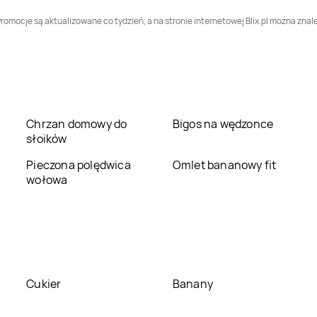
Białostocka
omocje są aktualizowane co tydzień, a na stronie internetowej Blix.pl można znale
Pepco
Dębica
Pepco
Dęblin
Pepco
Drawsko
Pepco
Drezdenko
Pomorskie
Pepco
Dzierżoniów
Pepco
Elbląg
Chrzan domowy do
Bigos na wędzonce
słoików
Pepco
Giżycko
Pepco
Gliwice
Pieczona polędwica
Omlet bananowy fit
wołowa
Pepco
Głubczyce
Pepco
Głuchołazy
Pepco
Golub-
Pepco
Gołdap
Dobrzyń
Pepco
Gorzyce
Pepco
Gostyń
Cukier
Banany
Pepco
Grodzisk
Pepco
Grójec