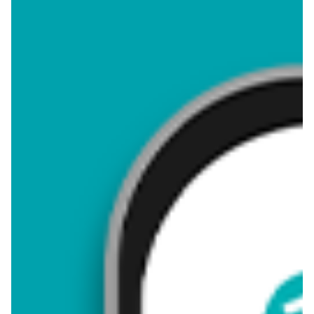
Zobacz wszystkie gazetki Sinsay
Sinsay Kielce - gazetki promocyjne
Sprawdź aktualne gazetki promocyjne sieci sklepów
Sinsay
w miejscowości
Kielce
ważne w tym tygodniu
(03.08 - 09.08). Dostępne gazetki: 5.