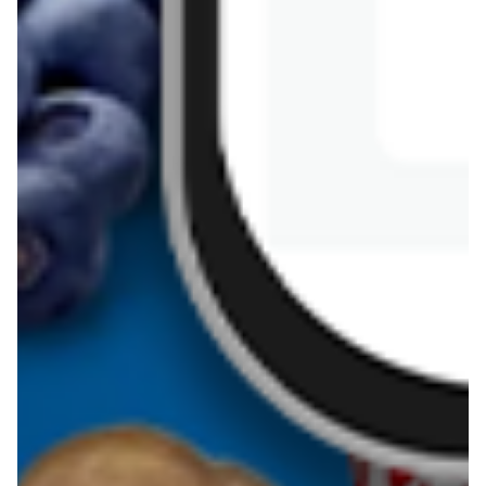
Sinsay
Olsztyn
Sinsay
Oława
Mięso Dino
Lody Żabka
Sinsay
Opole
Sinsay
Ostrołęka
Pinsa Biedronka
Alkohol Kaufland
Sinsay
Ostrowiec
Sinsay
Oświęcim
Alkohol Lidl
Perfumy Rossmann
Świętokrzyski
Sinsay
Pabianice
Sinsay
Pelplin
Karp Biedronka
Zabawki Lidl
Sinsay
Piekary Śląskie
Sinsay
Piła
Whisky Lidl
Sinsay
Piotrków
Sinsay
Płock
Trybunalski
Sinsay
Płońsk
Sinsay
Pniewy
Pobierz aplikację Blix na swój telefon!
Sinsay
Polkowice
Sinsay
Poznań