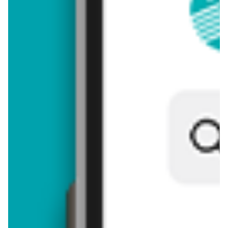
aktualna
aktualna
Sinsay
Sinsay
Darmowa dostawa do Pocztex Punkt
Wyprawka szkolna już od 9,90 zł
aktualna
aktualna