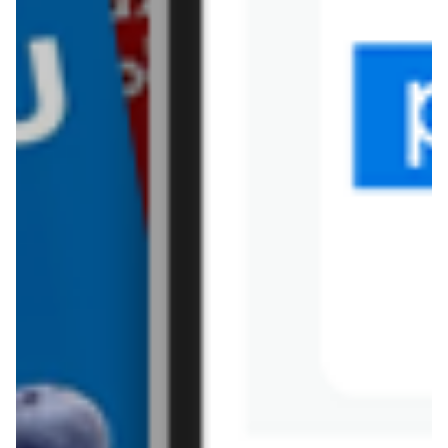
Sinsay
Koło
Sinsay
Kościerzyna
Kawa
Herbata
Sinsay
Koszalin
Sinsay
Kraków
Kurczak
Kaczka
Sinsay
Kraśnik
Sinsay
Krosno
Wódka
Olej
Sinsay
Kutno
Sinsay
Kwidzyn
Sinsay
Lębork
Sinsay
Legnica
Na czasie
Choinka
Fajerwerki
Sinsay
Leszno
Sinsay
Limanowa
Karp
Ozdoby świąteczne
Sinsay
Lipienice
Sinsay
Lubin
Zabawki dla dzieci
Śledzie
Sinsay
Lublin
Sinsay
Lubliniec