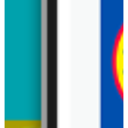
Bolesława Krzywoustego 10, 84-300,
Lębork
pon-pt:
10:00 - 21:00
sob:
10:00 - 21:00
nd:
10:00 - 21:00
Sklepy sieci Sinsay w innych miejscowościach
Sinsay
Augustów
Sinsay
Barlinek
Sinsay
Bełchatów
Sinsay
Biała Podlaska
Sinsay
Białystok
Sinsay
Bielany
Wrocławskie
Sinsay
Bielsko-Biała
Sinsay
Bochnia