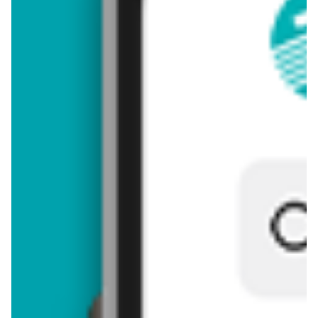
od dziś
już za 1 dzień
Sinsay
Sinsay
Home: pokój ucznia
Kolekcja Prep BTS dla niej
aktualna
aktualna