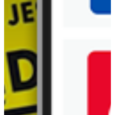
Sinsay
Bolesławiec
Sinsay
Brodnica
ROZWIŃ
Sinsay
Brzesko
Sinsay
Bydgoszcz
Inne sklepy - Lębork
Sinsay
Bytom
Sinsay
Chełm
Sinsay
Chorzów
Sinsay
Chrzanów
Żabka
Dealz
Takko Fashion
Lidl
ABC
Lębork
Lębork
Lębork
Lębork
Lębork
Sinsay
Ciechanów
Sinsay
Czechowice-
Dziedzice
Sinsay
Częstochowa
Sinsay
Człuchów
Esotiq
Pepco
Max Elektro
Lębork
Lębork
Lębork
Sinsay
Dąbrowa
Sinsay
Dębica
Górnicza
Przepisy
Sinsay
Drawsko
Sinsay
Dzierżoniów
Ciasteczka owsiane z
Zupa meksykańska z