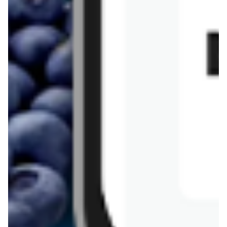
Mandarynki
Pomarańcze
Sinsay
Mława
Sinsay
Mysłowice
Miód
Schab
Sinsay
Nakło nad
Sinsay
Nowa Sól
Notecią
Cytryny
Pierniki
Sinsay
Nowy Dwór
Sinsay
Nowy Sącz
Mazowiecki
Sinsay
Nowy Targ
Sinsay
Nysa
Popularne w sklepach
Sinsay
Olecko
Sinsay
Oleśnica
Pinsa Lidl
Masło Biedronka
Sinsay
Olsztyn
Sinsay
Oława
Mięso Dino
Lody Żabka
Sinsay
Opole
Sinsay
Ostrołęka
Pinsa Biedronka
Alkohol Kaufland
Sinsay
Ostrowiec
Sinsay
Oświęcim