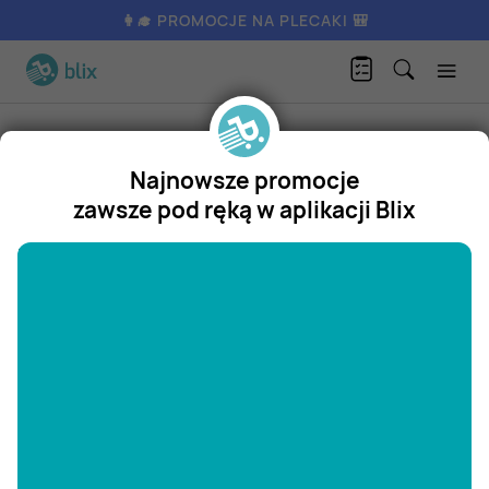
👩‍🎓 PROMOCJE NA PLECAKI 🎒
Sklepy
Sinsay
Sinsay Lębork
Najnowsze promocje
zawsze pod ręką w aplikacji Blix
"/>
Sinsay Lębork - sklepy, godziny
otwarcia, gazetki promocyjne
Dzięki
Blix.pl
znajdziesz sklepy
Sinsay
w Twojej
okolicy oraz aktualne gazetki promocyjne w
sklepach sieci w miejscowości
Lębork
.
Sinsay
to
sieć sklepów posiadająca swoje oddziały w
157
miastach w całej Polsce.