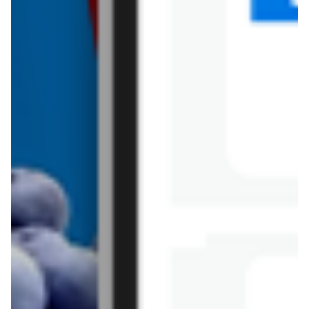
Kawa
Herbata
Sinsay
Kościerzyna
Sinsay
Koszalin
Kurczak
Kaczka
Sinsay
Kraków
Sinsay
Kraśnik
Wódka
Olej
Sinsay
Krosno
Sinsay
Kutno
Sinsay
Kwidzyn
Sinsay
Lębork
Na czasie
Choinka
Fajerwerki
Sinsay
Legnica
Sinsay
Leszno
Karp
Ozdoby świąteczne
Sinsay
Limanowa
Sinsay
Lipienice
Zabawki dla dzieci
Śledzie
Sinsay
Lubin
Sinsay
Lublin
Alkohol
Bombki choinkowe