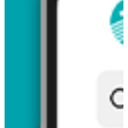
aktualna
aktualna
Sinsay
Sinsay
Darmowa dostawa do Pocztex Punkt
Wyprawka szkolna już od 9,90 zł
aktualna
aktualna