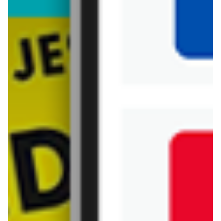
Sinsay
Białystok
Sinsay
Bielany
Wrocławskie
Sinsay
Bielsko-Biała
Sinsay
Bochnia
Sinsay
Bolesławiec
Sinsay
Brodnica
ROZWIŃ
Sinsay
Brzesko
Sinsay
Bydgoszcz
Inne sklepy - Poznań
Sinsay
Bytom
Sinsay
Chełm
Sinsay
Chorzów
Sinsay
Chrzanów
Komfort
MAXI ZOO
Esotiq
Jula
ABC
Poznań
Poznań
Poznań
Poznań
Poznań
Sinsay
Ciechanów
Sinsay
Czechowice-
Dziedzice