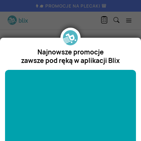
👩‍🎓 PROMOCJE NA PLECAKI 🎒
Sklepy
Sinsay
Sinsay Poznań
Najnowsze promocje
zawsze pod ręką w aplikacji Blix
"/>
Sinsay Poznań - sklepy, godziny
otwarcia, gazetki promocyjne
Dzięki
Blix.pl
znajdziesz sklepy
Sinsay
w Twojej
okolicy oraz aktualne gazetki promocyjne w
sklepach sieci w miejscowości
Poznań
.
Sinsay
to
sieć sklepów posiadająca swoje oddziały w
157
miastach w całej Polsce.