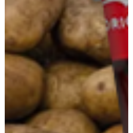
Sinsay
Pruszcz Gdański
Sinsay
Pruszków
Więcej o Blix
Sinsay
Puck
Sinsay
Puławy
O nas
Współpraca
Sinsay
Racibórz
Sinsay
Radom
Polityka prywatności
Sinsay
Radomsko
Sinsay
Ruda Śląska
Polityka cookies
Regulamin
Sinsay
Rumia
Sinsay
Ruszowice
OWR
Sinsay
Rybnik
Sinsay
Rzeszów
Kontakt
Sinsay
Sanok
Sinsay
Siedlce
Nasze produkty
Kupony i kody
Sinsay
Sieradz
Sinsay
Słubice