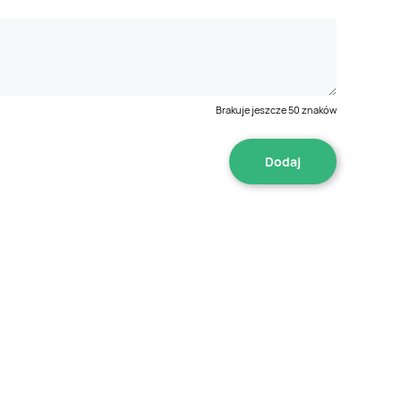
Brakuje jeszcze
50
znaków