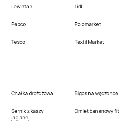
Lewiatan
Lidl
Pepco
Polomarket
Tesco
Textil Market
Chałka drożdżowa
Bigos na wędzonce
Sernik z kaszy
Omlet bananowy fit
jaglanej