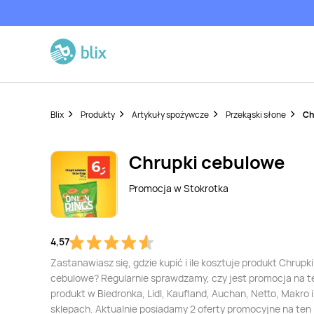
Blix
Produkty
Artykuły spożywcze
Przekąski słone
Ch
Chrupki cebulowe
Promocja w
Stokrotka
4,57
Zastanawiasz się, gdzie kupić i ile kosztuje produkt Chrupki
cebulowe? Regularnie sprawdzamy, czy jest promocja na t
produkt w Biedronka, Lidl, Kaufland, Auchan, Netto, Makro i
sklepach. Aktualnie posiadamy 2 oferty promocyjne na ten