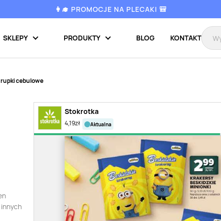
👩‍🎓 PROMOCJE NA PLECAKI 🎒
SKLEPY
PRODUKTY
BLOG
KONTAKT
rupki cebulowe
Stokrotka
4,19
zł
aktualna
en
 innych