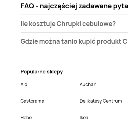
FAQ - najczęściej zadawane pyt
Ile kosztuje Chrupki cebulowe?
Cena produktu różni się w zależności od wybranego 
Gdzie można tanio kupić produkt 
w naszej bazie jest z sieci
Stokrotka
. Chrupki cebul
Nie wiesz gdzie kupić produkt Chrupki cebulowe w p
Oprócz tego produkt można kupić w innych sklepach
Popularne sklepy
Aldi
Auchan
Castorama
Delikatesy Centrum
Hebe
Ikea