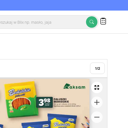
1
/
2