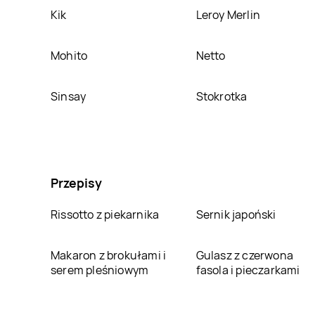
Kik
Leroy Merlin
Mohito
Netto
Sinsay
Stokrotka
Przepisy
Rissotto z piekarnika
Sernik japoński
Makaron z brokułami i
Gulasz z czerwona
serem pleśniowym
fasola i pieczarkami