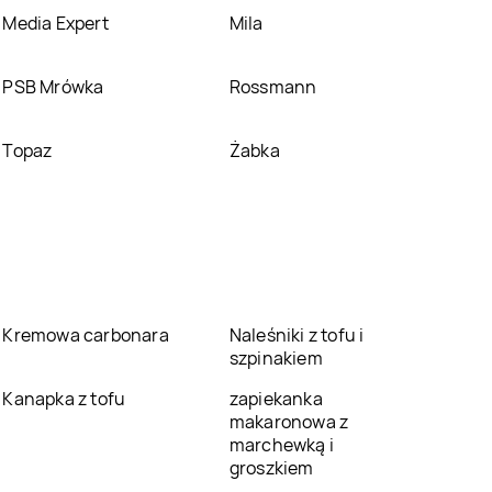
Media Expert
Mila
PSB Mrówka
Rossmann
Topaz
Żabka
Kremowa carbonara
Naleśniki z tofu i
szpinakiem
Kanapka z tofu
zapiekanka
makaronowa z
marchewką i
groszkiem