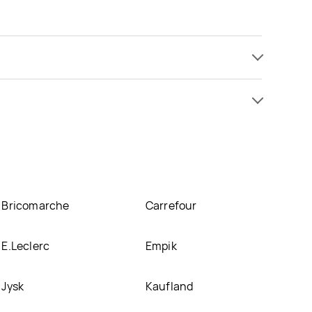
od 4,19 zł do 4,99 zł. Najtańsza oferta, jaką mamy
atrakcyjnej cenie w sklepach
Stokrotka
,
Avita
.
nich.
Bricomarche
Carrefour
E.Leclerc
Empik
Jysk
Kaufland