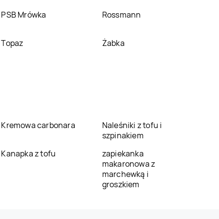
PSB Mrówka
Rossmann
Topaz
Żabka
Kremowa carbonara
Naleśniki z tofu i
szpinakiem
Kanapka z tofu
zapiekanka
makaronowa z
marchewką i
groszkiem