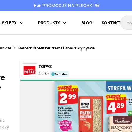
👩‍🎓 PROMOCJE NA PLECAKI 🎒
SKLEPY
PRODUKTY
BLOG
KONTAKT
ernicze
Herbatniki petit beurre maślane Cukry nyskie
TOPAZ
3,59
zł
aktualna
re
e
iki
, czy