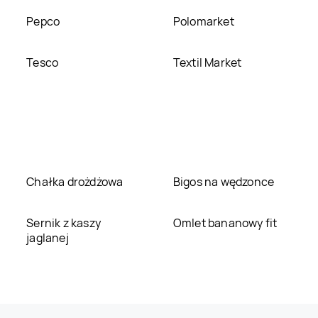
Pepco
Polomarket
Tesco
Textil Market
Chałka drożdżowa
Bigos na wędzonce
Sernik z kaszy
Omlet bananowy fit
jaglanej