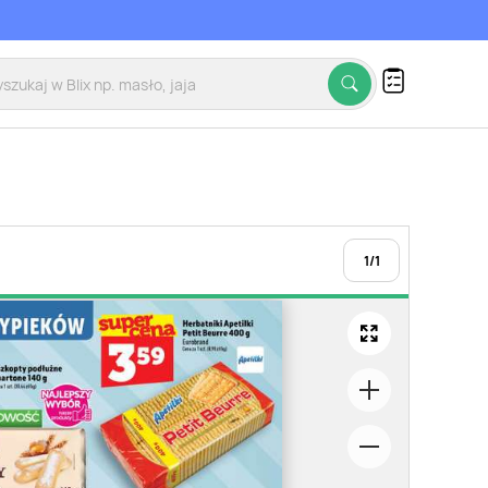
1
/
1