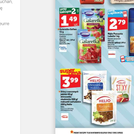
Auchan,
tę
eurre