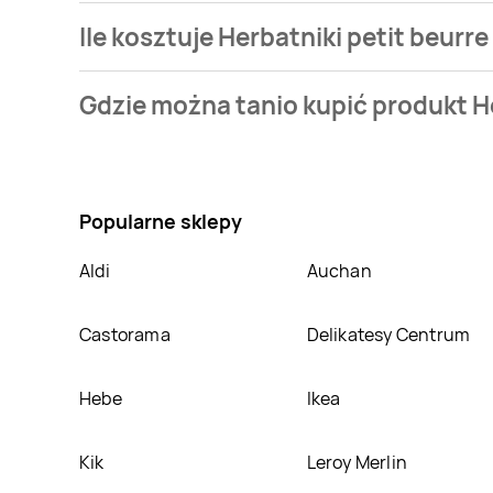
Ile kosztuje Herbatniki petit beurr
Cena produktu różni się w zależności od wybranego 
Gdzie można tanio kupić produkt H
oferta, jaką mamy w naszej bazie jest z sieci
TOPAZ
Nie wiesz gdzie kupić produkt Herbatniki petit beur
w atrakcyjnej cenie w sklepach
TOPAZ
. Oprócz teg
Popularne sklepy
Aldi
Auchan
Castorama
Delikatesy Centrum
Hebe
Ikea
Kik
Leroy Merlin