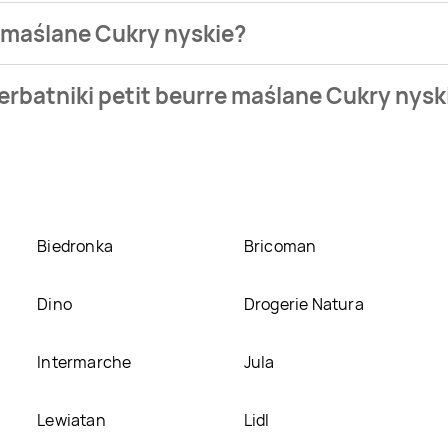
e maślane Cukry nyskie?
sklepu. Produkt Herbatniki petit beurre maślane Cukry nyskie 
erbatniki petit beurre maślane Cukry nysk
. Herbatniki petit beurre maślane Cukry nyskie kosztuje aktualn
re maślane Cukry nyskie w promocji? Aktualnie produkt Herbatn
o produkt można kupić w innych sklepach, jednak aktulanie ni
Biedronka
Bricoman
Dino
Drogerie Natura
Intermarche
Jula
Lewiatan
Lidl