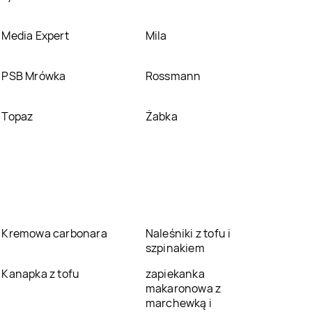
Media Expert
Mila
PSB Mrówka
Rossmann
Topaz
Żabka
Kremowa carbonara
Naleśniki z tofu i
szpinakiem
Kanapka z tofu
zapiekanka
makaronowa z
marchewką i