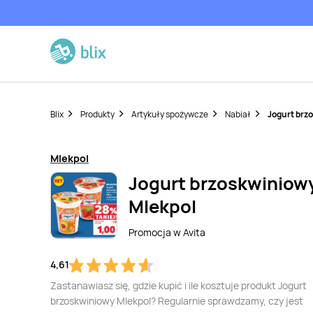
Blix
Produkty
Artykuły spożywcze
Nabiał
Jogurt brz
Mlekpol
Jogurt brzoskwiniow
Mlekpol
Promocja w
Avita
4,61
Zastanawiasz się, gdzie kupić i ile kosztuje produkt Jogurt
brzoskwiniowy Mlekpol? Regularnie sprawdzamy, czy jest