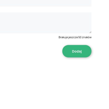
Brakuje jeszcze
50
znaków