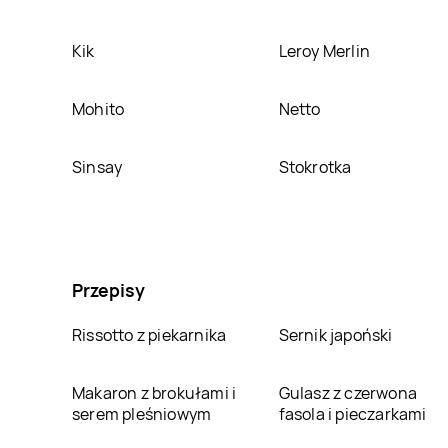
Kik
Leroy Merlin
Mohito
Netto
Sinsay
Stokrotka
Przepisy
Rissotto z piekarnika
Sernik japoński
Makaron z brokułami i
Gulasz z czerwona
serem pleśniowym
fasola i pieczarkami