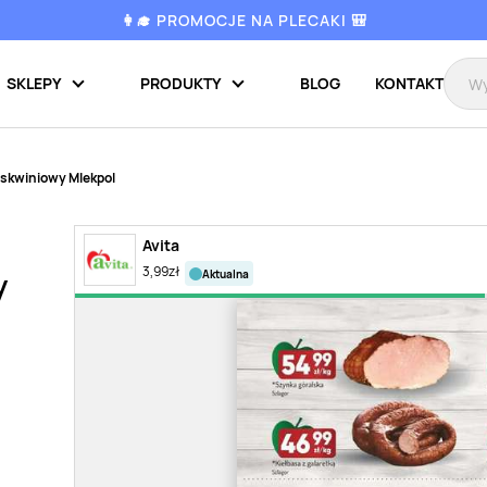
👩‍🎓 PROMOCJE NA PLECAKI 🎒
SKLEPY
PRODUKTY
BLOG
KONTAKT
oskwiniowy Mlekpol
Avita
3,99
zł
aktualna
y