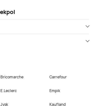
lekpol
omocji już od 3,99 zł do 4,49 zł. Najtańsza oferta,
tę
lekpol znajduje się w atrakcyjnej cenie w sklepach
o promocjach w nich.
Bricomarche
Carrefour
E.Leclerc
Empik
Jysk
Kaufland