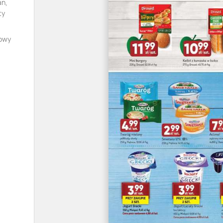
an,
ty
iowy