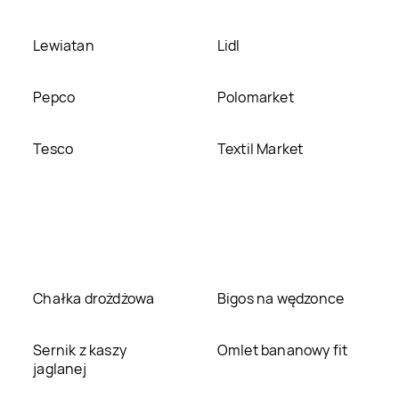
Lewiatan
Lidl
Pepco
Polomarket
Tesco
Textil Market
Chałka drożdżowa
Bigos na wędzonce
Sernik z kaszy
Omlet bananowy fit
jaglanej