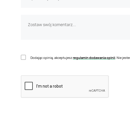
Dodając opinię, akceptujesz
regulamin dodawania opinii
. Nie jes