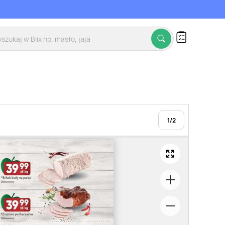
1
/
2