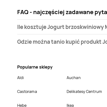
FAQ - najczęściej zadawane pyt
Ile kosztuje Jogurt brzoskwiniowy 
Cena produktu różni się w zależności od wybranego s
Gdzie można tanio kupić produkt J
jaką mamy w naszej bazie jest z sieci
Avita
. Jogurt 
Nie wiesz gdzie kupić produkt Jogurt brzoskwiniowy
Avita
,
Wafelek
. Oprócz tego produkt można kupić w
Popularne sklepy
Aldi
Auchan
Castorama
Delikatesy Centrum
Hebe
Ikea