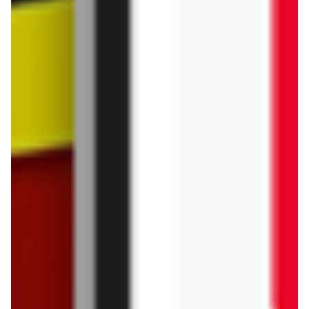
ostatnie 24h
Łopatka wieprzowa
Rzeźnik
14,99 zł
9,99 zł
już za 2 dni
Łopatka wieprzowa bez