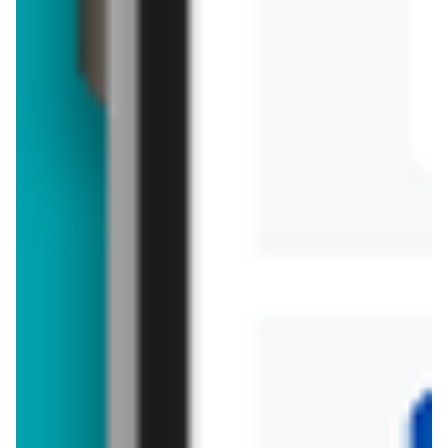
9,99 zł
10,99 zł
aktualna
Łopatka wieprzowa bez
aktualna
kości
Łopatka wieprzowa bez
kości