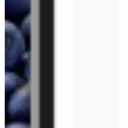
produkt można kupić w innych sklepach, jednak
Bricomarche
Carrefour
aktulanie nie posiadamy informacji o promocjach w
nich.
Castorama
Delikatesy Centrum
Dino
Drogerie Natura
E.Leclerc
Empik
Hebe
Ikea
Intermarche
Jula
Jysk
Kaufland
Kik
Leroy Merlin