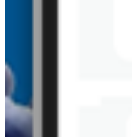
FAQ - najczęściej zadawane pytania o
produkt Łopatka wieprzowa do pieczenia
Ile kosztuje Łopatka wieprzowa do pieczenia?
Cena produktu różni się w zależności od wybranego
Gdzie można tanio kupić produkt Łopatka
sklepu. Produkt Łopatka wieprzowa do pieczenia
wieprzowa do pieczenia?
możesz kupić w promocji już od 7,99 zł do 14,99 zł.
Najtańsza oferta, jaką mamy w naszej bazie jest z sieci
Nie wiesz gdzie kupić produkt Łopatka wieprzowa do
SPAR
. Łopatka wieprzowa do pieczenia kosztuje
pieczenia w promocji? Aktualnie produkt Łopatka
Popularne sklepy
aktualnie 7,99 zł.
Zobacz ofertę
wieprzowa do pieczenia znajduje się w atrakcyjnej
cenie w sklepach
Aldi
SPAR
,
Kaufland
Auchan
,
Chorten
,
Intermarche
,
Leclerc
,
Słoneczko
,
Marketvita
,
API
Market
,
Gram Market
,
Tomi Markt
,
Delikatesy
Biedronka
Bricoman
Centrum
,
Twój Market
,
Stokrotka
,
Lidl
. Oprócz tego