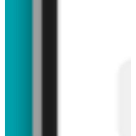
9,99 zł
ZOBACZ
aktualna
ostatnie 24h