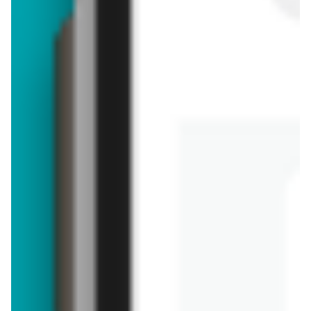
Łopatka wieprzowa bez
Łopatka wieprzowa bez
kości
kości
7,99 zł
7,99 zł
aktualna
aktualna
Łopatka wieprzowa bez
Łopatka wieprzowa bez
kości
kości