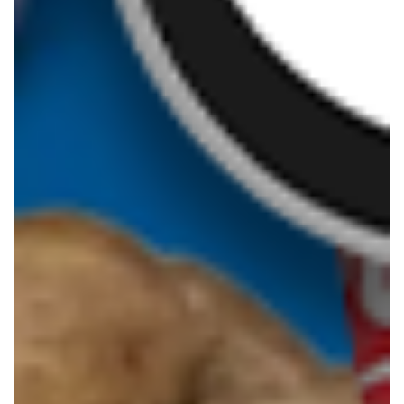
Topaz
Żabka
Przepisy
Rissotto z piekarnika
Sernik japoński
Chałka drożdżowa
Bigos na wędzonce
Kremowa carbonara
Naleśniki z tofu i
szpinakiem
Makaron z brokułami i
Gulasz z czerwona
serem pleśniowym
fasola i pieczarkami
Sernik z kaszy jaglanej
Omlet bananowy fit
Kanapka z tofu
zapiekanka