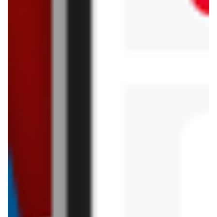
kości
7,99 zł
Łopatka wieprzowa do pieczenia - zostaw
opinię
Oceny (11), Opinie (0)
Zostaw pierwszy komentarz