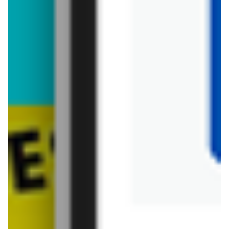
10,99 zł
9,99 zł
aktualna
Łopatka wieprzowa bez
kości
aktualna
Łopatka wieprzowa bez
kości