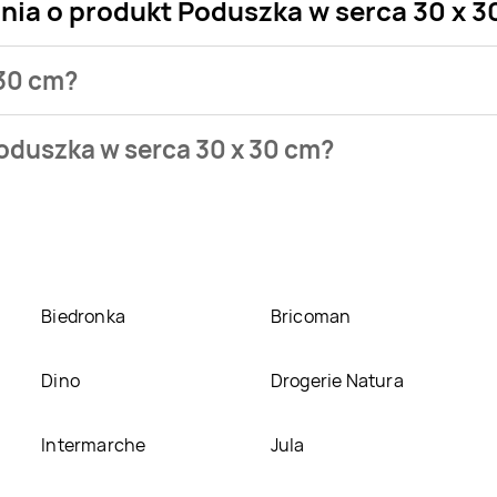
nia o produkt Poduszka w serca 30 x 3
 30 cm?
sklepu. Produkt Poduszka w serca 30 x 30 cm możesz kupić w p
oduszka w serca 30 x 30 cm?
 30 x 30 cm kosztuje aktualnie 4,99 zł.
Zobacz ofertę
x 30 cm w promocji? Aktualnie produkt Poduszka w serca 30 x 
 sklepach, jednak aktulanie nie posiadamy informacji o promo
Biedronka
Bricoman
Dino
Drogerie Natura
Intermarche
Jula