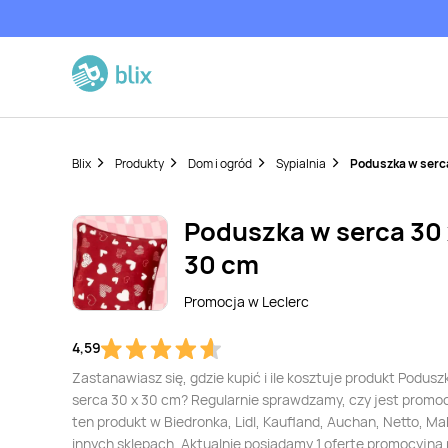
Blix
Produkty
Dom i ogród
Sypialnia
Poduszka w serc
Poduszka w serca 30 
30 cm
Promocja w
Leclerc
4,59
Zastanawiasz się, gdzie kupić i ile kosztuje produkt Podusz
serca 30 x 30 cm? Regularnie sprawdzamy, czy jest promo
ten produkt w Biedronka, Lidl, Kaufland, Auchan, Netto, Mak
innych sklepach. Aktualnie posiadamy 1 ofertę promocyjną 