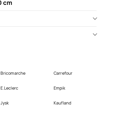
0 cm
romocji już od 4,99 zł. Najtańsza oferta, jaką mamy
30 cm znajduje się w atrakcyjnej cenie w sklepach
cjach w nich.
Bricomarche
Carrefour
E.Leclerc
Empik
Jysk
Kaufland