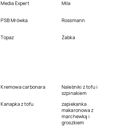
Media Expert
Mila
PSB Mrówka
Rossmann
Topaz
Żabka
Kremowa carbonara
Naleśniki z tofu i
szpinakiem
Kanapka z tofu
zapiekanka
makaronowa z
marchewką i
groszkiem