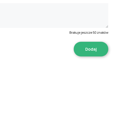
Brakuje jeszcze
50
znaków