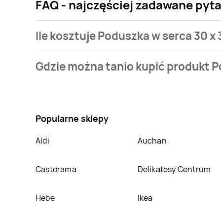
FAQ - najczęściej zadawane pyta
Ile kosztuje Poduszka w serca 30 x
Cena produktu różni się w zależności od wybranego 
Gdzie można tanio kupić produkt P
w naszej bazie jest z sieci
Leclerc
. Poduszka w serca
Nie wiesz gdzie kupić produkt Poduszka w serca 30 
Leclerc
. Oprócz tego produkt można kupić w innych
Popularne sklepy
Aldi
Auchan
Castorama
Delikatesy Centrum
Hebe
Ikea