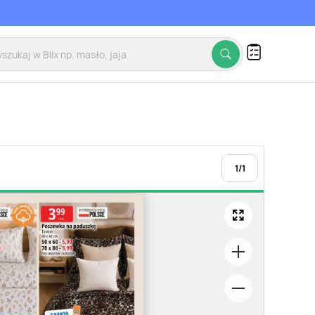
1
/
1