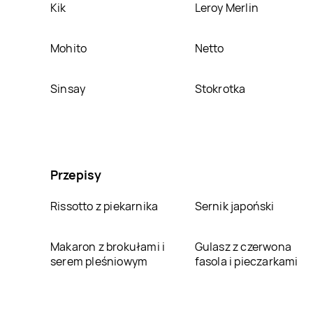
Kik
Leroy Merlin
Mohito
Netto
Sinsay
Stokrotka
Przepisy
Rissotto z piekarnika
Sernik japoński
Makaron z brokułami i
Gulasz z czerwona
serem pleśniowym
fasola i pieczarkami