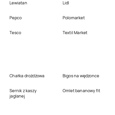
Lewiatan
Lidl
Pepco
Polomarket
Tesco
Textil Market
Chałka drożdżowa
Bigos na wędzonce
Sernik z kaszy
Omlet bananowy fit
jaglanej