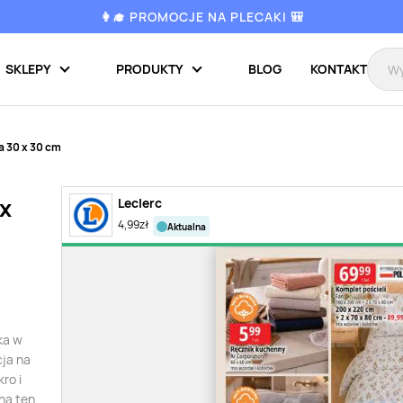
👩‍🎓 PROMOCJE NA PLECAKI 🎒
SKLEPY
PRODUKTY
BLOG
KONTAKT
a 30 x 30 cm
x
Leclerc
4,99
zł
aktualna
ka w
cja na
ro i
na ten