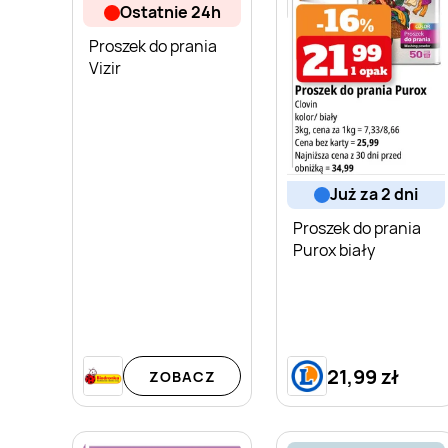
ostatnie 24h
Proszek do prania
Vizir
już za 2 dni
Proszek do prania
Purox biały
21,99 zł
ZOBACZ