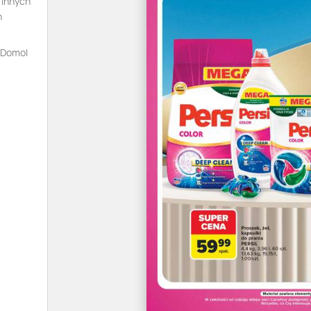
 innych
n
a Domol