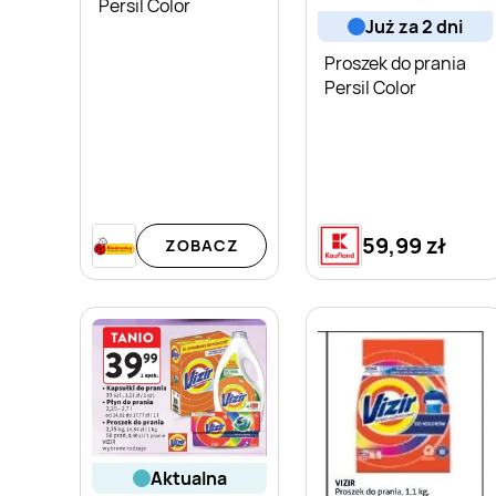
Persil Color
już za 2 dni
Proszek do prania
Persil Color
59,99 zł
ZOBACZ
aktualna