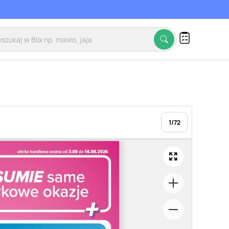
1
/
72