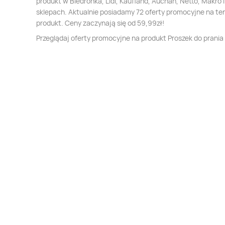
produkt w Biedronka, Lidl, Kaufland, Auchan, Netto, Makro i
sklepach. Aktualnie posiadamy 72 oferty promocyjne na te
produkt. Ceny zaczynają się od 59,99zł!
Przeglądaj oferty promocyjne na produkt Proszek do prani