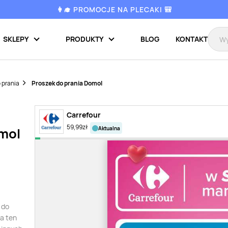
👩‍🎓 PROMOCJE NA PLECAKI 🎒
SKLEPY
PRODUKTY
BLOG
KONTAKT
 prania
Proszek do prania Domol
Carrefour
59,99
zł
aktualna
omol
 do
a ten