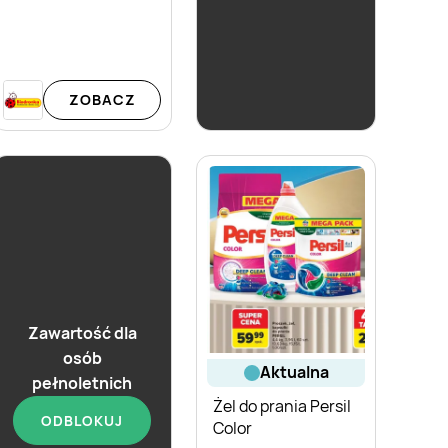
aktualna
Żel do prania Persil
39,96 zł
ZOBACZ
Zawartość dla
osób
aktualna
pełnoletnich
Żel do prania Persil
ODBLOKUJ
Color