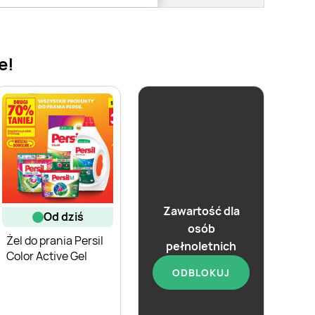
e!
Zawartość dla
od dziś
osób
Żel do prania Persil
pełnoletnich
Color Active Gel
ODBLOKUJ