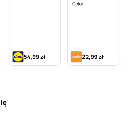
Color
54,99 zł
22,99 zł
nię