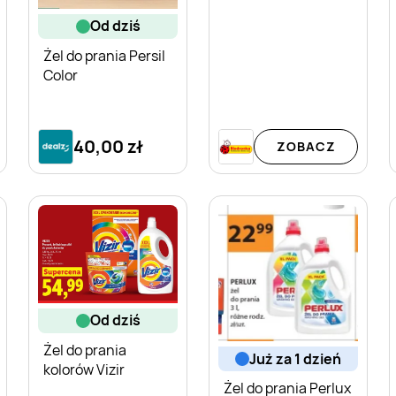
od dziś
Żel do prania Persil
Color
40,00 zł
ZOBACZ
od dziś
Żel do prania
już za 1 dzień
kolorów Vizir
Żel do prania Perlux