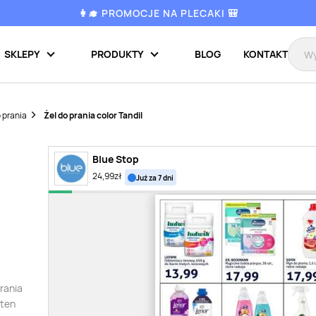
👩‍🎓 PROMOCJE NA PLECAKI 🎒
SKLEPY
PRODUKTY
BLOG
KONTAKT
 prania
Żel do prania color Tandil
Blue Stop
24,99
zł
już za 7 dni
prania
 ten