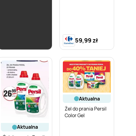
aktualna
Żel do prania Persil
Color
59,99 zł
ZOBACZ
aktualna
Żel do prania Persil
Color Gel
aktualna