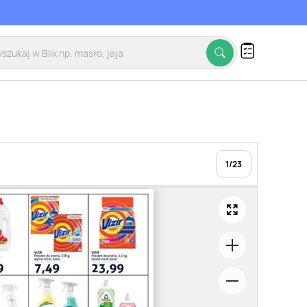
1
/
23