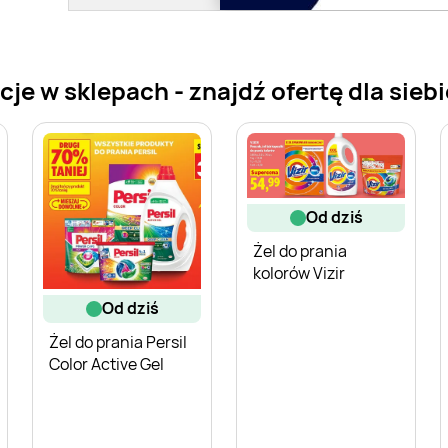
cje w sklepach - znajdź ofertę dla siebi
od dziś
Żel do prania
kolorów Vizir
od dziś
Żel do prania Persil
Color Active Gel