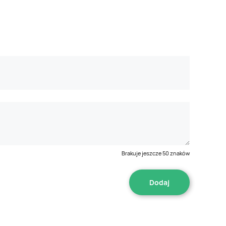
Brakuje jeszcze
50
znaków