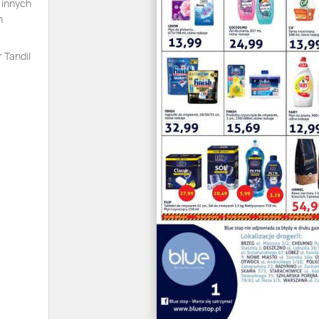
 innych
n
 Tandil