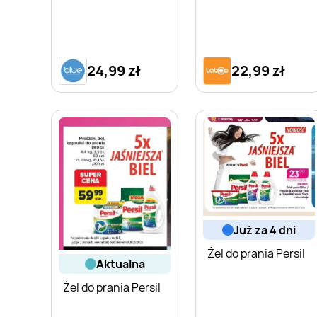
24,99 zł
22,99 zł
już za 4 dni
Żel do prania Persil
aktualna
Żel do prania Persil