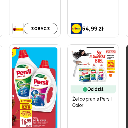
54,99 zł
ZOBACZ
od dziś
Żel do prania Persil
Color