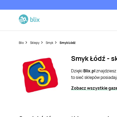
Blix
Sklepy
Smyk
Smyk Łódź
Smyk Łódź - s
Dzięki
Blix.pl
znajdziesz
to sieć sklepów posiada
Zobacz wszystkie gaz