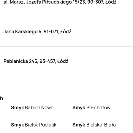
al. Marsz. Józefa Piłsudskiego 15/23, 90-307, Łódź
Jana Karskiego 5, 91-071, Łódź
Pabianicka 245, 93-457, Łódź
ch
Smyk
Babice Nowe
Smyk
Bełchatów
Smyk
Bielsk Podlaski
Smyk
Bielsko-Biała