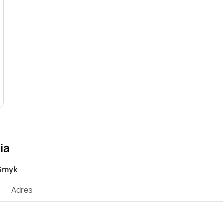
ia
 Smyk
.
Adres