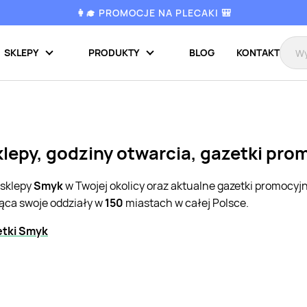
👩‍🎓 PROMOCJE NA PLECAKI 🎒
SKLEPY
PRODUKTY
BLOG
KONTAKT
klepy, godziny otwarcia, gazetki pro
 sklepy
Smyk
w Twojej okolicy oraz aktualne gazetki promocyj
jąca swoje oddziały w
150
miastach w całej Polsce.
etki Smyk