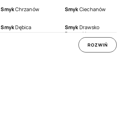
Smyk
Chrzanów
Smyk
Ciechanów
Smyk
Dębica
Smyk
Drawsko
Pomorskie
Smyk
Gdynia
Smyk
Giżycko
ROZWIŃ
Smyk
Grodzisk
Smyk
Grójec
Mazowiecki
Smyk
Jastrzębie-
Smyk
Jaworzno
Zdrój
Smyk
Kędzierzyn-
Smyk
Kętrzyn
Koźle
Smyk
Końskie
Smyk
Kościan
Smyk
Krotoszyn
Smyk
Kutno