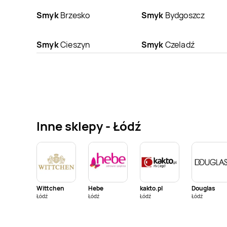
Smyk
Brzesko
Smyk
Bydgoszcz
Smyk
Cieszyn
Smyk
Czeladź
Smyk
Dzierżoniów
Smyk
Elbląg
Smyk
Gliwice
Smyk
Głogów
Inne sklepy - Łódź
Smyk
Grudziądz
Smyk
Gubin
Smyk
Jędrzejów
Smyk
Jelenia Góra
Wittchen
Hebe
kakto.pl
Douglas
Smyk
Kielce
Smyk
Kluczbork
Łódź
Łódź
Łódź
Łódź
Smyk
Koszalin
Smyk
Kraków