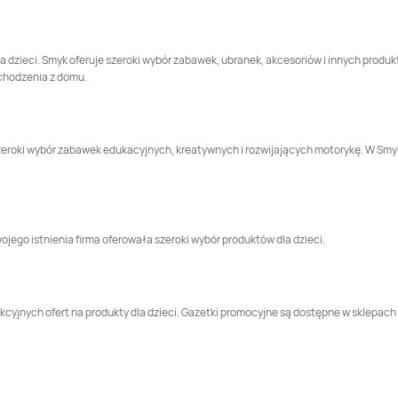
Smyk
Lidzbark
Smyk
Limanowa
Warmiński
a dzieci. Smyk oferuje szeroki wybór zabawek, ubranek, akcesoriów i innych produk
chodzenia z domu.
Smyk
Luboń
Smyk
Lubrza
Smyk
Miechów
Smyk
Mielec
e szeroki wybór zabawek edukacyjnych, kreatywnych i rozwijających motorykę. W S
Smyk
Nowy Dwór
Smyk
Nowy Sącz
Mazowiecki
jego istnienia firma oferowała szeroki wybór produktów dla dzieci.
Smyk
Opole
Smyk
Ostrołęka
Smyk
Piekary Śląskie
Smyk
Piła
cyjnych ofert na produkty dla dzieci. Gazetki promocyjne są dostępne w sklepach s
Smyk
Poznań
Smyk
Pruszków