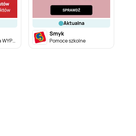
aktualna
Smyk
Dodatkowe -20% na WYPRZEDAŻ ubrań i butów
Pomoce szkolne