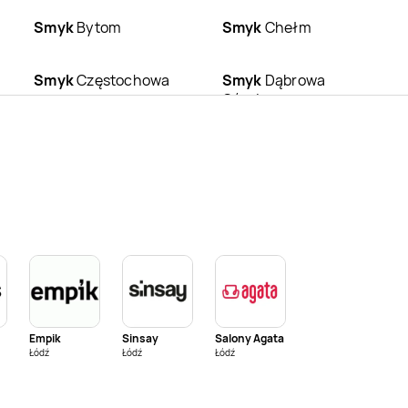
Smyk
Bytom
Smyk
Chełm
Smyk
Częstochowa
Smyk
Dąbrowa
Górnicza
Smyk
Ełk
Smyk
Gdańsk
Smyk
Gniezno
Smyk
Gorzów
Wielkopolski
Smyk
Inowrocław
Smyk
Jarosław
Smyk
Kalisz
Smyk
Katowice
Empik
Sinsay
Salony Agata
Smyk
Kobierzyce
Smyk
Konin
Łódź
Łódź
Łódź
Smyk
Kraśnik
Smyk
Krosno