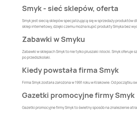
Smyk - sieć sklepów, oferta
Smyk
Legnica
Smyk
Leszno
Smyk jest siecią sklepów specjalizującą się w sprzedaży produktów dl
sklep internetowy, dzięki czemu można kupić produkty Smyka bez wy
Smyk
Lublin
Smyk
Lubliniec
Zabawki w Smyku
Smyk
Łomża
Smyk
Łowicz
Zabawki w sklepach Smyk to nie tylko pluszaki i klocki. Smyk oferuj
po przedszkolaki.
Smyk
Mysłowice
Smyk
Nowa Sól
Kiedy powstała firma Smyk
Firma Smyk została założona w 1991 roku w Krakowie. Od początku swo
Smyk
Olsztyn
Smyk
Oława
Gazetki promocyjne firmy Smyk
Smyk
Oświęcim
Smyk
Pabianice
Gazetki promocyjne firmy Smyk to świetny sposób na znalezienie atrak
Smyk
Płońsk
Smyk
Pogórze