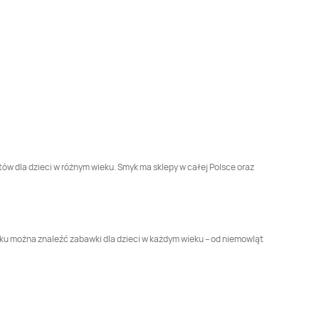
Zdrój
Smyk
Kędzierzyn-
Smyk
Kętrzyn
Koźle
Smyk
Końskie
Smyk
Kościan
Smyk
Krotoszyn
Smyk
Kutno
Smyk
Lipnik
Smyk
Lubin
tów dla dzieci w różnym wieku. Smyk ma sklepy w całej Polsce oraz
Smyk
Łęczna
Smyk
Łódź
Smyk
Mielec
Smyk
Mława
myku można znaleźć zabawki dla dzieci w każdym wieku – od niemowląt
Smyk
Nysa
Smyk
Oleśnica
Smyk
Ostrów
Smyk
Ostrów