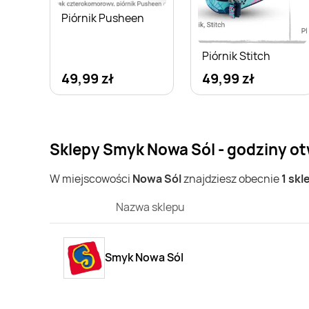
Piórnik Pusheen
Piórnik Stitch
49,99 zł
49,99 zł
Sklepy Smyk Nowa Sól - godziny ot
W miejscowości
Nowa Sól
znajdziesz obecnie
1 sk
Nazwa sklepu
Smyk Nowa Sól