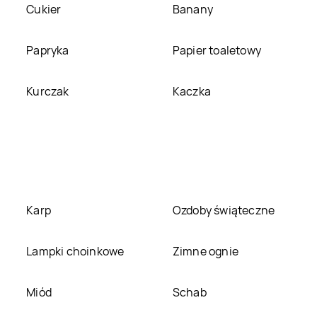
Smyk
Cukier
Turek
Smyk
Banany
Tychy
Smyk
Papryka
Włocławek
Smyk
Papier toaletowy
Wołomin
Smyk
Kurczak
Zielona Góra
Smyk
Kaczka
Złotów
Karp
Ozdoby świąteczne
Lampki choinkowe
Zimne ognie
Miód
Schab