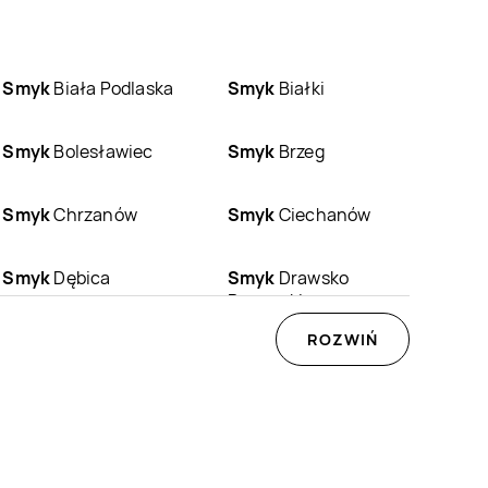
Smyk
Biała Podlaska
Smyk
Białki
Smyk
Bolesławiec
Smyk
Brzeg
Smyk
Chrzanów
Smyk
Ciechanów
Smyk
Dębica
Smyk
Drawsko
Pomorskie
Smyk
Gdynia
Smyk
Giżycko
ROZWIŃ
Smyk
Grodzisk
Smyk
Grójec
Mazowiecki
Smyk
Jastrzębie-
Smyk
Jaworzno