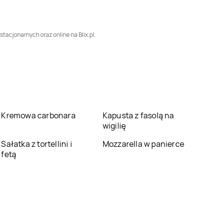
Mazowiecka
Wielkopolski
Smyk
Piotrków
Smyk
Płock
tacjonarnych oraz online na Blix.pl.
Trybunalski
Smyk
Przemyśl
Smyk
Puławy
Smyk
Rybnik
Smyk
Rzeszów
Smyk
Sochaczew
Smyk
Sokółka
Kremowa carbonara
Kapusta z fasolą na
wigilię
Smyk
Stara Iwiczna
Smyk
Starachowice
Sałatka z tortellini i
Mozzarella w panierce
fetą
Smyk
Swarzędz
Smyk
Świdnica
Smyk
Tarnowskie
Smyk
Tczew
Góry