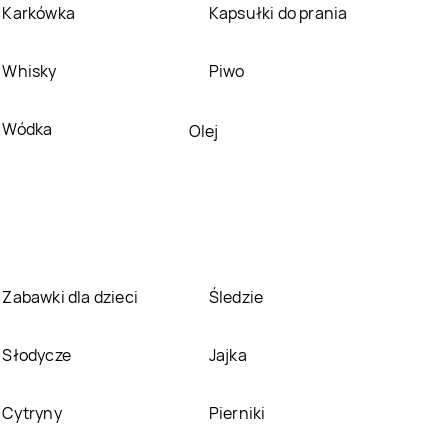
Smyk
Karkówka
Wągrowiec
Smyk
Kapsułki do prania
Wałbrzych
Smyk
Whisky
Wrocław
Smyk
Piwo
Zabrze
Smyk
Wódka
Żory
Olej
Zabawki dla dzieci
Śledzie
Słodycze
Jajka
Cytryny
Pierniki