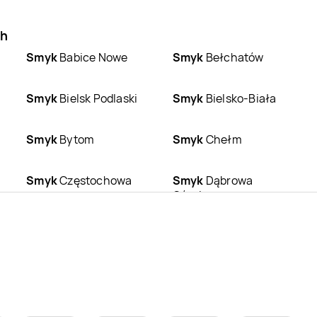
ch
Smyk
Babice Nowe
Smyk
Bełchatów
Smyk
Bielsk Podlaski
Smyk
Bielsko-Biała
Smyk
Bytom
Smyk
Chełm
Smyk
Częstochowa
Smyk
Dąbrowa
Górnicza
Smyk
Ełk
Smyk
Gdańsk
Smyk
Gniezno
Smyk
Gorzów
Wielkopolski
Smyk
Inowrocław
Smyk
Jarosław