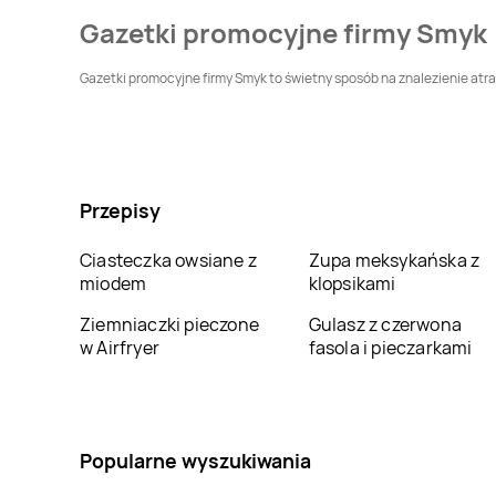
Gazetki promocyjne firmy Smyk
Smyk
Oświęcim
Smyk
Pabianice
Gazetki promocyjne firmy Smyk to świetny sposób na znalezienie atrak
Smyk
Płońsk
Smyk
Pogórze
Smyk
Radom
Smyk
Rawicz
Przepisy
Smyk
Siedlce
Smyk
Sieradz
Ciasteczka owsiane z
Zupa meksykańska z
miodem
klopsikami
Smyk
Sosnowiec
Smyk
Śrem
Ziemniaczki pieczone
Gulasz z czerwona
w Airfryer
fasola i pieczarkami
Smyk
Stargard
Smyk
Starogard
Gdański
Smyk
Świecie
Smyk
Szamotuły
Popularne wyszukiwania