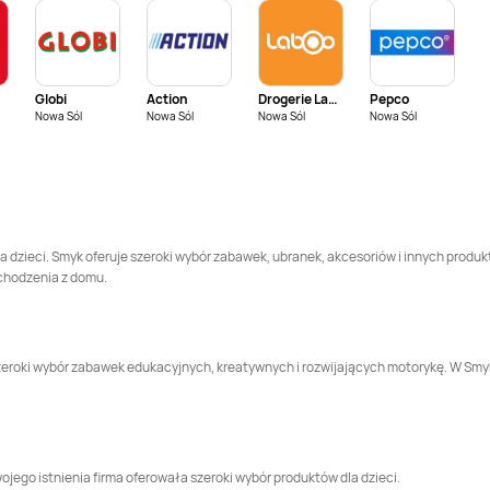
Smyk
Kalisz
Smyk
Katowice
Globi
Action
Drogerie Laboo
Pepco
Smyk
Kobierzyce
Smyk
Konin
Nowa Sól
Nowa Sól
Nowa Sól
Nowa Sól
Smyk
Kraśnik
Smyk
Krosno
Smyk
Lidzbark
Smyk
Limanowa
Warmiński
a dzieci. Smyk oferuje szeroki wybór zabawek, ubranek, akcesoriów i innych produk
chodzenia z domu.
Smyk
Luboń
Smyk
Lubrza
Smyk
Łowicz
Smyk
Miechów
e szeroki wybór zabawek edukacyjnych, kreatywnych i rozwijających motorykę. W S
Smyk
Nowy Dwór
Smyk
Nowy Sącz
Mazowiecki
jego istnienia firma oferowała szeroki wybór produktów dla dzieci.
Smyk
Opole
Smyk
Ostrołęka