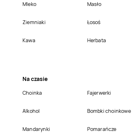
Smyk
Mleko
Tomaszów
Smyk
Masło
Toruń
Mazowiecki
Smyk
Ziemniaki
Wałcz
Smyk
Łosoś
Warszawa
Smyk
Kawa
Zamość
Smyk
Herbata
Zgorzelec
Na czasie
Choinka
Fajerwerki
Alkohol
Bombki choinkowe
Mandarynki
Pomarańcze