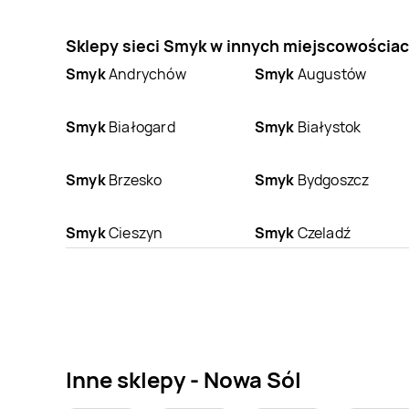
Sklepy sieci Smyk w innych miejscowościa
Smyk
Andrychów
Smyk
Augustów
Smyk
Białogard
Smyk
Białystok
Smyk
Brzesko
Smyk
Bydgoszcz
Smyk
Cieszyn
Smyk
Czeladź
Smyk
Dzierżoniów
Smyk
Elbląg
Smyk
Gliwice
Smyk
Głogów
Inne sklepy - Nowa Sól
Smyk
Grudziądz
Smyk
Gubin