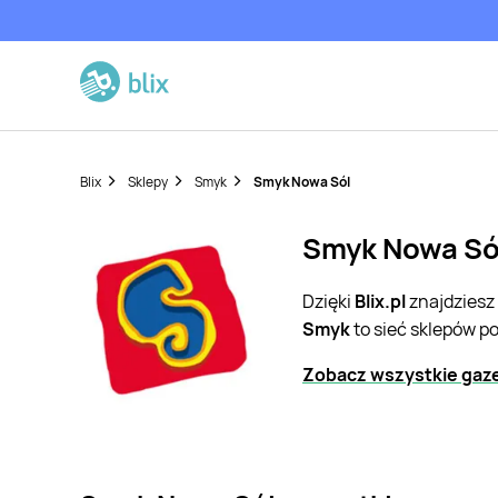
Blix
Sklepy
Smyk
Smyk Nowa Sól
Smyk Nowa Sól
Dzięki
Blix.pl
znajdziesz
Smyk
to sieć sklepów p
Zobacz wszystkie gaz