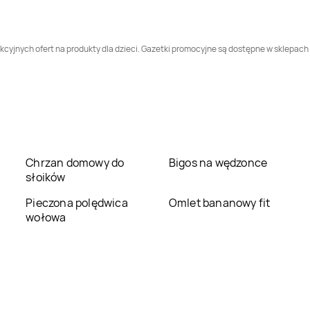
Smyk
Piekary Śląskie
Smyk
Piła
cyjnych ofert na produkty dla dzieci. Gazetki promocyjne są dostępne w sklepach s
Smyk
Poznań
Smyk
Pruszków
Smyk
Rumia
Smyk
Ruszowice
Smyk
Sierpc
Smyk
Słupsk
Chrzan domowy do
Bigos na wędzonce
słoików
Smyk
Środa
Smyk
Stalowa Wola
Pieczona polędwica
Omlet bananowy fit
Wielkopolska
wołowa
Smyk
Strzelce
Smyk
Suwałki
Opolskie
Smyk
Szczecin
Smyk
Tarnów