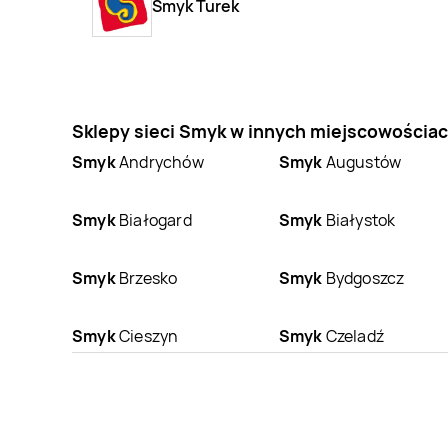
Smyk Turek
Sklepy sieci Smyk w innych miejscowościa
Smyk
Andrychów
Smyk
Augustów
Smyk
Białogard
Smyk
Białystok
Smyk
Brzesko
Smyk
Bydgoszcz
Smyk
Cieszyn
Smyk
Czeladź
Smyk
Dzierżoniów
Smyk
Elbląg