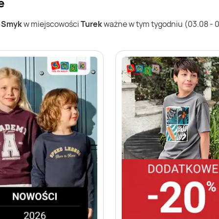
e
w
Smyk
w miejscowości
Turek
ważne w tym tygodniu (03.08 - 09