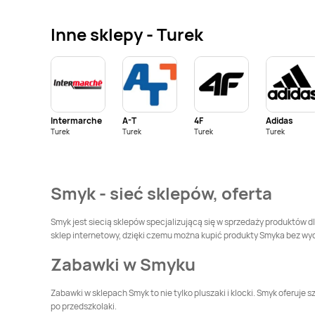
Smyk
Gliwice
Smyk
Głogów
Inne sklepy - Turek
Smyk
Grudziądz
Smyk
Gubin
Smyk
Jędrzejów
Smyk
Jelenia Góra
Intermarche
A-T
4F
Adidas
Smyk
Kielce
Smyk
Kluczbork
Turek
Turek
Turek
Turek
Smyk
Koszalin
Smyk
Kraków
Smyk - sieć sklepów, oferta
Smyk
Legnica
Smyk
Leszno
Smyk jest siecią sklepów specjalizującą się w sprzedaży produktów dl
sklep internetowy, dzięki czemu można kupić produkty Smyka bez wy
Smyk
Lublin
Smyk
Lubliniec
Zabawki w Smyku
Smyk
Łomianki
Smyk
Łomża
Zabawki w sklepach Smyk to nie tylko pluszaki i klocki. Smyk oferuj
po przedszkolaki.