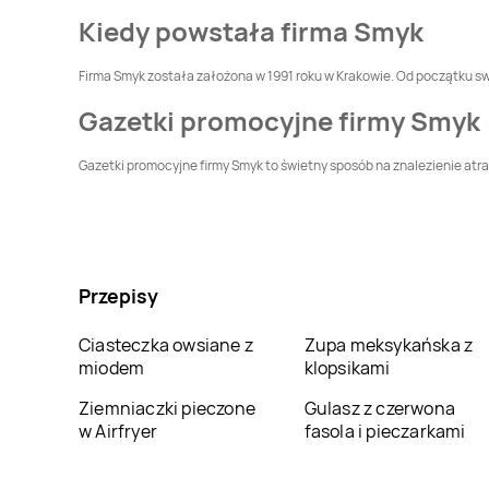
Smyk
Myślibórz
Smyk
Mysłowice
Kiedy powstała firma Smyk
Firma Smyk została założona w 1991 roku w Krakowie. Od początku swo
Smyk
Oleśnica
Smyk
Olsztyn
Gazetki promocyjne firmy Smyk
Smyk
Ostrów
Smyk
Oświęcim
Gazetki promocyjne firmy Smyk to świetny sposób na znalezienie atrak
Wielkopolski
Smyk
Płock
Smyk
Płońsk
Smyk
Puławy
Smyk
Radom
Przepisy
Smyk
Rzeszów
Smyk
Siedlce
Ciasteczka owsiane z
Zupa meksykańska z
miodem
klopsikami
Smyk
Sokółka
Smyk
Sosnowiec
Ziemniaczki pieczone
Gulasz z czerwona
w Airfryer
fasola i pieczarkami
Smyk
Starachowice
Smyk
Stargard