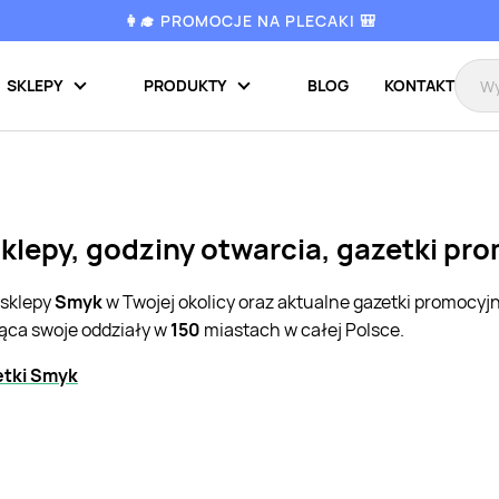
👩‍🎓 PROMOCJE NA PLECAKI 🎒
SKLEPY
PRODUKTY
BLOG
KONTAKT
sklepy, godziny otwarcia, gazetki pr
 sklepy
Smyk
w Twojej okolicy oraz aktualne gazetki promocyj
jąca swoje oddziały w
150
miastach w całej Polsce.
etki Smyk