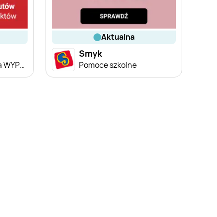
aktualna
Smyk
Dodatkowe -20% na WYPRZEDAŻ ubrań i butów
Pomoce szkolne