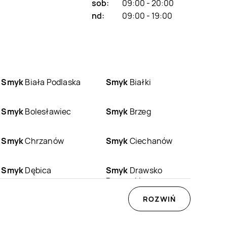
sob:
09:00 - 20:00
nd:
09:00 - 19:00
Smyk
Biała Podlaska
Smyk
Białki
Smyk
Bolesławiec
Smyk
Brzeg
Smyk
Chrzanów
Smyk
Ciechanów
Smyk
Dębica
Smyk
Drawsko
Pomorskie
Smyk
Gdynia
Smyk
Giżycko
ROZWIŃ