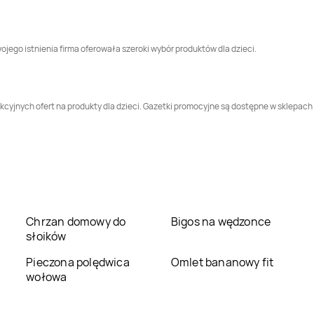
Smyk
Nowa Sól
Smyk
Nowy Dwór
Mazowiecki
jego istnienia firma oferowała szeroki wybór produktów dla dzieci.
Smyk
Oława
Smyk
Opole
Smyk
Pabianice
Smyk
Piekary Śląskie
cyjnych ofert na produkty dla dzieci. Gazetki promocyjne są dostępne w sklepach s
Smyk
Pogórze
Smyk
Poznań
Smyk
Rawicz
Smyk
Rumia
Smyk
Sieradz
Smyk
Sierpc
Chrzan domowy do
Bigos na wędzonce
słoików
Smyk
Śrem
Smyk
Środa
Pieczona polędwica
Omlet bananowy fit
Wielkopolska
wołowa
Smyk
Starogard
Smyk
Strzelce
Gdański
Opolskie