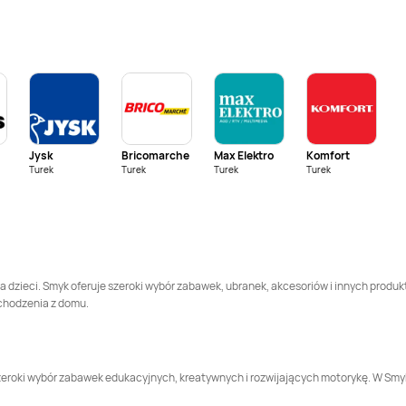
Smyk
Gniezno
Smyk
Gorzów
Wielkopolski
Smyk
Inowrocław
Smyk
Jarosław
Smyk
Kalisz
Smyk
Katowice
Jysk
Bricomarche
Max Elektro
Komfort
Smyk
Kobierzyce
Smyk
Konin
Turek
Turek
Turek
Turek
Smyk
Kraśnik
Smyk
Krosno
Smyk
Lidzbark
Smyk
Limanowa
Warmiński
a dzieci. Smyk oferuje szeroki wybór zabawek, ubranek, akcesoriów i innych produk
chodzenia z domu.
Smyk
Luboń
Smyk
Lubrza
Smyk
Łowicz
Smyk
Miechów
e szeroki wybór zabawek edukacyjnych, kreatywnych i rozwijających motorykę. W S