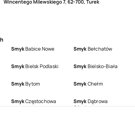
Wincentego Milewskiego 7, 62-700, Turek
ch
Smyk
Babice Nowe
Smyk
Bełchatów
Smyk
Bielsk Podlaski
Smyk
Bielsko-Biała
Smyk
Bytom
Smyk
Chełm
Smyk
Częstochowa
Smyk
Dąbrowa
Górnicza
Smyk
Ełk
Smyk
Gdańsk