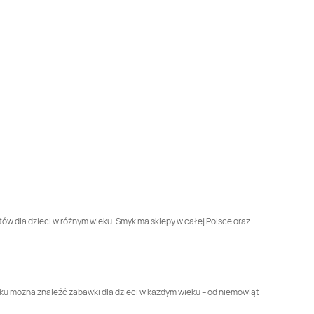
Smyk
Grodzisk
Smyk
Grójec
Mazowiecki
Smyk
Jastrzębie-
Smyk
Jaworzno
Zdrój
Smyk
Kędzierzyn-
Smyk
Kętrzyn
Koźle
Smyk
Końskie
Smyk
Kościan
Smyk
Krotoszyn
Smyk
Kutno
Smyk
Lipnik
Smyk
Lubin
tów dla dzieci w różnym wieku. Smyk ma sklepy w całej Polsce oraz
Smyk
Łęczna
Smyk
Łódź
Smyk
Mielec
Smyk
Mława
myku można znaleźć zabawki dla dzieci w każdym wieku – od niemowląt