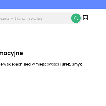
omocyjne
ne w sklepach sieci w miejscowości
Turek
.
Smyk