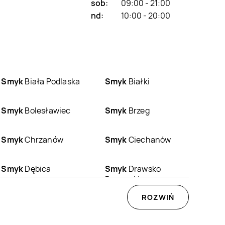
sob:
09:00 - 21:00
nd:
10:00 - 20:00
Smyk
Biała Podlaska
Smyk
Białki
Smyk
Bolesławiec
Smyk
Brzeg
Smyk
Chrzanów
Smyk
Ciechanów
Smyk
Dębica
Smyk
Drawsko
Pomorskie
Smyk
Gdynia
Smyk
Giżycko
ROZWIŃ