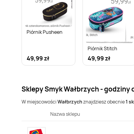
Piórnik Pusheen
Piórnik Stitch
49,99 zł
49,99 zł
Sklepy Smyk Wałbrzych - godziny 
W miejscowości
Wałbrzych
znajdziesz obecnie
1 s
Nazwa sklepu