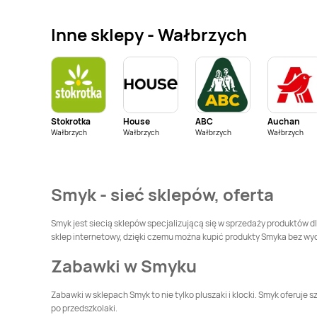
Smyk
Gliwice
Smyk
Głogów
Inne sklepy - Wałbrzych
Smyk
Grudziądz
Smyk
Gubin
Smyk
Jędrzejów
Smyk
Jelenia Góra
Stokrotka
House
ABC
Auchan
Smyk
Kielce
Smyk
Kluczbork
Wałbrzych
Wałbrzych
Wałbrzych
Wałbrzych
Smyk
Koszalin
Smyk
Kraków
Smyk - sieć sklepów, oferta
Smyk
Legnica
Smyk
Leszno
Smyk jest siecią sklepów specjalizującą się w sprzedaży produktów dl
sklep internetowy, dzięki czemu można kupić produkty Smyka bez wy
Smyk
Lublin
Smyk
Lubliniec
Zabawki w Smyku
Smyk
Łomianki
Smyk
Łomża
Zabawki w sklepach Smyk to nie tylko pluszaki i klocki. Smyk oferuj
po przedszkolaki.