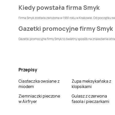
Smyk
Myślibórz
Smyk
Mysłowice
Kiedy powstała firma Smyk
Firma Smyk została założona w 1991 roku w Krakowie. Od początku swo
Smyk
Oleśnica
Smyk
Olsztyn
Gazetki promocyjne firmy Smyk
Smyk
Ostrów
Smyk
Oświęcim
Gazetki promocyjne firmy Smyk to świetny sposób na znalezienie atrak
Wielkopolski
Smyk
Płock
Smyk
Płońsk
Smyk
Puławy
Smyk
Radom
Przepisy
Smyk
Rzeszów
Smyk
Siedlce
Ciasteczka owsiane z
Zupa meksykańska z
miodem
klopsikami
Smyk
Sokółka
Smyk
Sosnowiec
Ziemniaczki pieczone
Gulasz z czerwona
w Airfryer
fasola i pieczarkami
Smyk
Starachowice
Smyk
Stargard