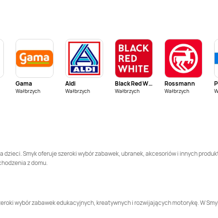
Smyk
Gniezno
Smyk
Gorzów
Wielkopolski
Smyk
Inowrocław
Smyk
Jarosław
Smyk
Kalisz
Smyk
Katowice
Gama
Aldi
Black Red White
Rossmann
P
Smyk
Kobierzyce
Smyk
Konin
Wałbrzych
Wałbrzych
Wałbrzych
Wałbrzych
W
Smyk
Kraśnik
Smyk
Krosno
Smyk
Lidzbark
Smyk
Limanowa
Warmiński
a dzieci. Smyk oferuje szeroki wybór zabawek, ubranek, akcesoriów i innych produk
chodzenia z domu.
Smyk
Luboń
Smyk
Lubrza
Smyk
Łowicz
Smyk
Miechów
e szeroki wybór zabawek edukacyjnych, kreatywnych i rozwijających motorykę. W S