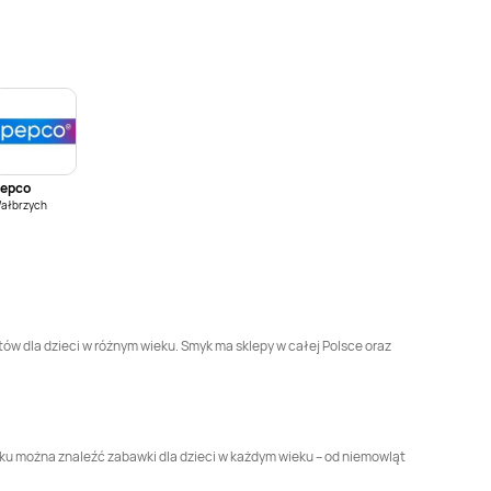
Smyk
Grodzisk
Smyk
Grójec
Mazowiecki
Smyk
Jastrzębie-
Smyk
Jaworzno
Zdrój
Smyk
Kędzierzyn-
Smyk
Kętrzyn
Koźle
epco
Smyk
Końskie
Smyk
Kościan
ałbrzych
Smyk
Krotoszyn
Smyk
Kutno
Smyk
Lipnik
Smyk
Lubin
tów dla dzieci w różnym wieku. Smyk ma sklepy w całej Polsce oraz
Smyk
Łęczna
Smyk
Łódź
Smyk
Mielec
Smyk
Mława
myku można znaleźć zabawki dla dzieci w każdym wieku – od niemowląt