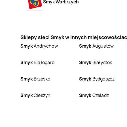
Smyk Wałbrzych
Sklepy sieci Smyk w innych miejscowościa
Smyk
Andrychów
Smyk
Augustów
Smyk
Białogard
Smyk
Białystok
Smyk
Brzesko
Smyk
Bydgoszcz
Smyk
Cieszyn
Smyk
Czeladź
Smyk
Dzierżoniów
Smyk
Elbląg