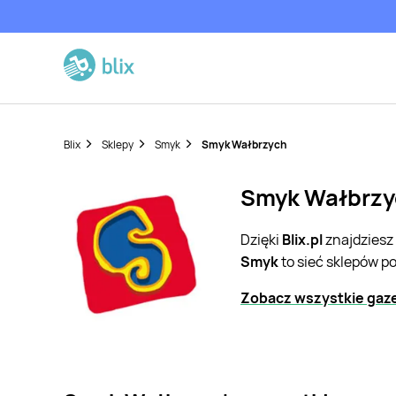
Blix
Sklepy
Smyk
Smyk Wałbrzych
Smyk Wałbrzyc
Dzięki
Blix.pl
znajdziesz
Smyk
to sieć sklepów p
Zobacz wszystkie gaz