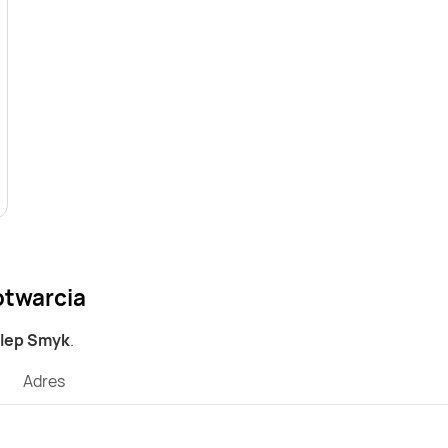
otwarcia
klep Smyk
.
Adres