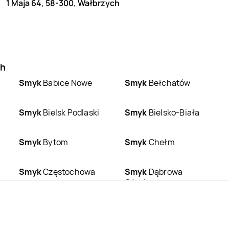
1 Maja 64, 58-300, Wałbrzych
ch
Smyk
Babice Nowe
Smyk
Bełchatów
Smyk
Bielsk Podlaski
Smyk
Bielsko-Biała
Smyk
Bytom
Smyk
Chełm
Smyk
Częstochowa
Smyk
Dąbrowa
Górnicza
Smyk
Ełk
Smyk
Gdańsk