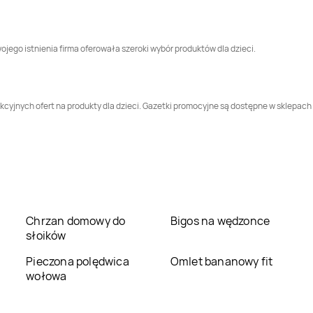
Smyk
Nowa Sól
Smyk
Nowy Dwór
Mazowiecki
jego istnienia firma oferowała szeroki wybór produktów dla dzieci.
Smyk
Oława
Smyk
Opole
Smyk
Pabianice
Smyk
Piekary Śląskie
cyjnych ofert na produkty dla dzieci. Gazetki promocyjne są dostępne w sklepach s
Smyk
Pogórze
Smyk
Poznań
Smyk
Rawicz
Smyk
Rumia
Smyk
Sieradz
Smyk
Sierpc
Chrzan domowy do
Bigos na wędzonce
słoików
Smyk
Śrem
Smyk
Środa
Pieczona polędwica
Omlet bananowy fit
Wielkopolska
wołowa
Smyk
Starogard
Smyk
Strzelce
Gdański
Opolskie