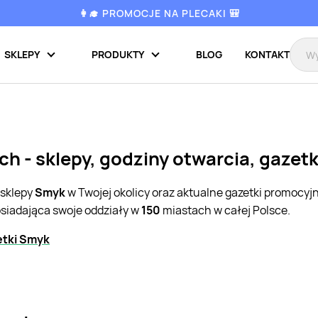
👩‍🎓 PROMOCJE NA PLECAKI 🎒
SKLEPY
PRODUKTY
BLOG
KONTAKT
h - sklepy, godziny otwarcia, gazet
 sklepy
Smyk
w Twojej okolicy oraz aktualne gazetki promocyj
osiadająca swoje oddziały w
150
miastach w całej Polsce.
etki Smyk