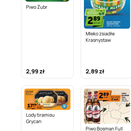
Piwo Żubr
Mleko zsiadłe
Krasnystaw
2,99 zł
2,89 zł
Lody tiramisu
Grycan
Piwo Bosman Full