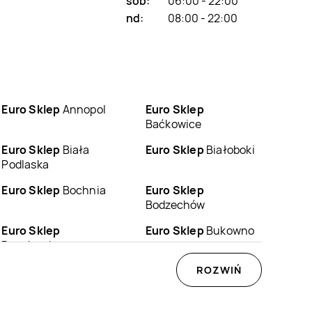
sob:
06:00 - 22:00
nd:
08:00 - 22:00
Euro Sklep
Annopol
Euro Sklep
Baćkowice
Euro Sklep
Biała
Euro Sklep
Białoboki
Podlaska
Euro Sklep
Bochnia
Euro Sklep
Bodzechów
Euro Sklep
Euro Sklep
Bukowno
Buczkowice
Euro Sklep
Chęciny
Euro Sklep
ROZWIŃ
Chełm
Euro Sklep
Choroń
Euro Sklep
Chrzanów