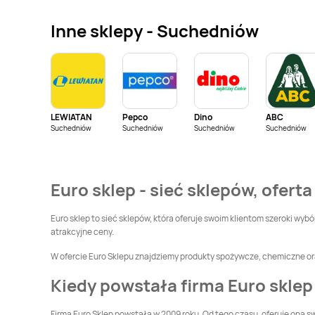
Inne sklepy - Suchedniów
Euro Sklep
Euro Sklep
Cieszyn
Cieszanów
Euro Sklep
Czarna
Euro Sklep
Czchów
Wieś
LEWIATAN
Pepco
Dino
ABC
Euro Sklep
Dąbrowa
Euro Sklep
Daleszyce
Suchedniów
Suchedniów
Suchedniów
Suchedniów
Zielona
Euro Sklep
Dziadowa
Euro Sklep
Kłoda
Dzięgielów
Euro sklep - sieć sklepów, oferta
Euro Sklep
Góra
Euro Sklep
Górna
Motyczna
Wieś
Euro sklep to sieć sklepów, która oferuje swoim klientom szeroki wyb
atrakcyjne ceny.
Euro Sklep
Grojec
Euro Sklep
Gumna
W ofercie Euro Sklepu znajdziemy produkty spożywcze, chemiczne ora
Kiedy powstała firma Euro sklep
Euro Sklep
Igołomia
Euro Sklep
Iskrzynia
Firma Euro Sklep powstała w 2009 roku. Od tego czasu, oferuje ona sw