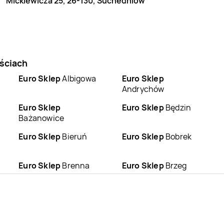
Mickiewicza 25, 26-130, Suchedniów
ościach
Euro Sklep
Albigowa
Euro Sklep
Andrychów
Euro Sklep
Euro Sklep
Będzin
Bażanowice
Euro Sklep
Bieruń
Euro Sklep
Bobrek
Euro Sklep
Brenna
Euro Sklep
Brzeg
Euro Sklep
Bystra
Euro Sklep
Bystrzyca
Euro Sklep
Chmielnik
Euro Sklep