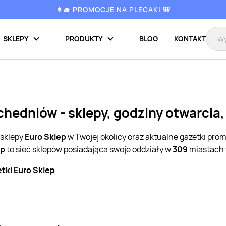
👩‍🎓 PROMOCJE NA PLECAKI 🎒
SKLEPY
PRODUKTY
BLOG
KONTAKT
chedniów - sklepy, godziny otwarcia
 sklepy
Euro Sklep
w Twojej okolicy oraz aktualne gazetki pro
ep
to sieć sklepów posiadająca swoje oddziały w
309
miastach 
tki Euro Sklep