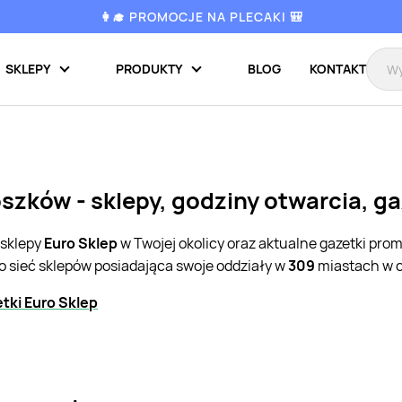
👩‍🎓 PROMOCJE NA PLECAKI 🎒
SKLEPY
PRODUKTY
BLOG
KONTAKT
ószków - sklepy, godziny otwarcia, g
 sklepy
Euro Sklep
w Twojej okolicy oraz aktualne gazetki pro
o sieć sklepów posiadająca swoje oddziały w
309
miastach w c
tki Euro Sklep