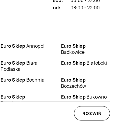
sob:
06:00 - 22:00
nd:
08:00 - 22:00
Euro Sklep
Annopol
Euro Sklep
Baćkowice
Euro Sklep
Biała
Euro Sklep
Białoboki
Podlaska
Euro Sklep
Bochnia
Euro Sklep
Bodzechów
Euro Sklep
Euro Sklep
Bukowno
Buczkowice
Euro Sklep
Chęciny
Euro Sklep
ROZWIŃ
Chełm
Euro Sklep
Choroń
Euro Sklep
Chrzanów