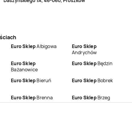
Daszyńskiego 1A, 46-060, Prószków
ościach
Euro Sklep
Albigowa
Euro Sklep
Andrychów
Euro Sklep
Euro Sklep
Będzin
Bażanowice
Euro Sklep
Bieruń
Euro Sklep
Bobrek
Euro Sklep
Brenna
Euro Sklep
Brzeg
Euro Sklep
Bystra
Euro Sklep
Bystrzyca
Euro Sklep
Chmielnik
Euro Sklep