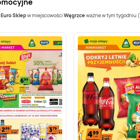
romocyjne
w
Euro Sklep
w miejscowości
Węgrzce
ważne w tym tygodniu (03