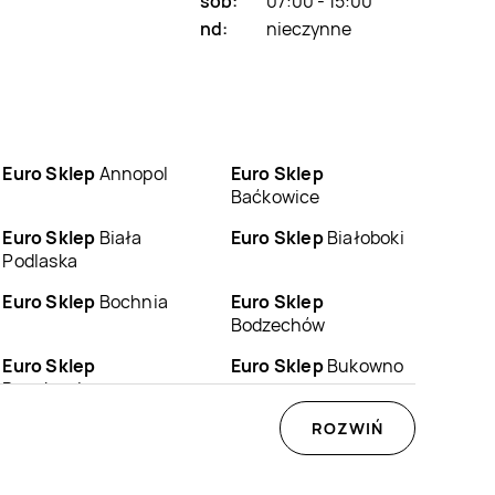
sob:
07:00 - 15:00
nd:
nieczynne
Euro Sklep
Annopol
Euro Sklep
Baćkowice
Euro Sklep
Biała
Euro Sklep
Białoboki
Podlaska
Euro Sklep
Bochnia
Euro Sklep
Bodzechów
Euro Sklep
Euro Sklep
Bukowno
Buczkowice
Euro Sklep
Chęciny
Euro Sklep
ROZWIŃ
Chełm
Euro Sklep
Choroń
Euro Sklep
Chrzanów