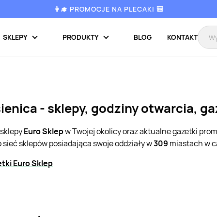
👩‍🎓 PROMOCJE NA PLECAKI 🎒
SKLEPY
PRODUKTY
BLOG
KONTAKT
ienica - sklepy, godziny otwarcia, g
 sklepy
Euro Sklep
w Twojej okolicy oraz aktualne gazetki pro
o sieć sklepów posiadająca swoje oddziały w
309
miastach w ca
tki Euro Sklep