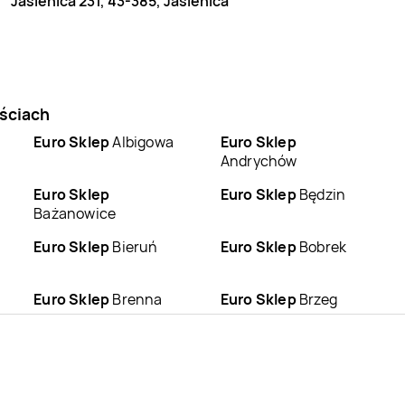
Jasienica 231, 43-385, Jasienica
ościach
Euro Sklep
Albigowa
Euro Sklep
Andrychów
Euro Sklep
Euro Sklep
Będzin
Bażanowice
Euro Sklep
Bieruń
Euro Sklep
Bobrek
Euro Sklep
Brenna
Euro Sklep
Brzeg
Euro Sklep
Bystra
Euro Sklep
Bystrzyca
Euro Sklep
Chmielnik
Euro Sklep