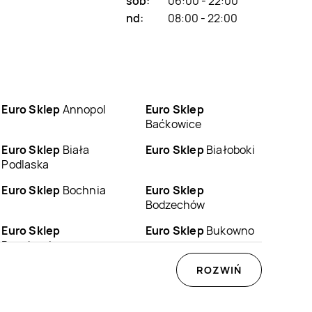
sob:
06:00 - 22:00
nd:
08:00 - 22:00
Euro Sklep
Annopol
Euro Sklep
Baćkowice
Euro Sklep
Biała
Euro Sklep
Białoboki
Podlaska
Euro Sklep
Bochnia
Euro Sklep
Bodzechów
Euro Sklep
Euro Sklep
Bukowno
Buczkowice
Euro Sklep
Chęciny
Euro Sklep
ROZWIŃ
Chełm
Euro Sklep
Choroń
Euro Sklep
Chrzanów