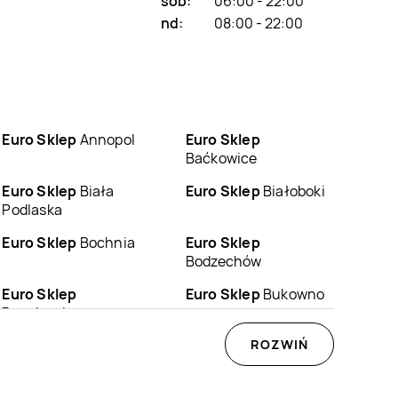
sob:
06:00 - 22:00
nd:
08:00 - 22:00
Euro Sklep
Annopol
Euro Sklep
Baćkowice
Euro Sklep
Biała
Euro Sklep
Białoboki
Podlaska
Euro Sklep
Bochnia
Euro Sklep
Bodzechów
Euro Sklep
Euro Sklep
Bukowno
Buczkowice
Euro Sklep
Chęciny
Euro Sklep
ROZWIŃ
Chełm
Euro Sklep
Choroń
Euro Sklep
Chrzanów