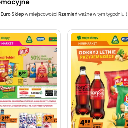
romocyjne
w
Euro Sklep
w miejscowości
Rzemień
ważne w tym tygodniu (03