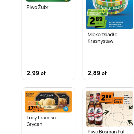
Piwo Żubr
Mleko zsiadłe
Krasnystaw
2,99 zł
2,89 zł
Lody tiramisu
Grycan
Piwo Bosman Full