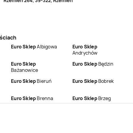
Rzemień 264, 39-322, Rzemień
ościach
Euro Sklep
Albigowa
Euro Sklep
Andrychów
Euro Sklep
Euro Sklep
Będzin
Bażanowice
Euro Sklep
Bieruń
Euro Sklep
Bobrek
Euro Sklep
Brenna
Euro Sklep
Brzeg
Euro Sklep
Bystra
Euro Sklep
Bystrzyca
Euro Sklep
Chmielnik
Euro Sklep