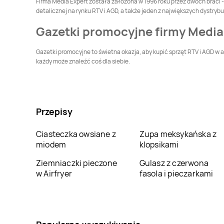
Firma Media Expert została założona w 1996 roku przez dwóch braci - 
Media Expert
Media Expert
detalicznej na rynku RTV i AGD, a także jeden z największych dystry
Gostynin
Grajewo
Gazetki promocyjne firmy Media
Media Expert
Media Expert
Gryfice
Grudziądz
Gazetki promocyjne to świetna okazja, aby kupić sprzęt RTV i AGD w 
każdy może znaleźć coś dla siebie.
Media Expert
Iława
Media Expert
Inowrocław
Media Expert
Media Expert
Jastrowie
Jastrzębie-Zdrój
Przepisy
Media Expert
Jelenia
Media Expert
Kalisz
Góra
Ciasteczka owsiane z
Zupa meksykańska z
miodem
klopsikami
Media Expert
Media Expert
Katowice
Kazimierza Wielka
Ziemniaczki pieczone
Gulasz z czerwona
w Airfryer
fasola i pieczarkami
Media Expert
Kielce
Media Expert
Kiełczewo
Media Expert
Media Expert
Kolno
Kolbuszowa