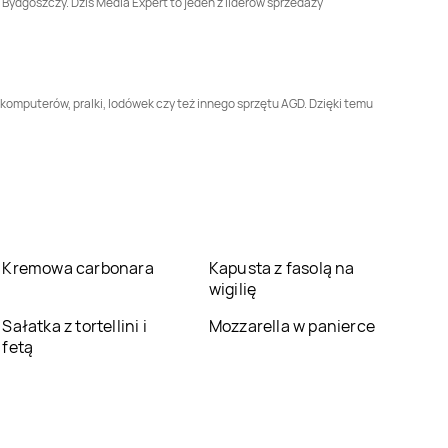
 Bydgoszczy. Dziś Media Expert to jeden z liderów sprzedaży
Media Expert
Media Expert
Grójec
Grodzisk Wielkopolski
Media Expert
Media Expert
Hajnówka
Hrubieszów
komputerów, pralki, lodówek czy też innego sprzętu AGD. Dzięki temu
Media Expert
Media Expert
Jasło
Jarosław
Media Expert
Media Expert
Jelcz-
Jędrzejów
Laskowice
Media Expert
Media Expert
Kartuzy
Kańczuga
Kremowa carbonara
Kapusta z fasolą na
wigilię
Media Expert
Kętrzyn
Media Expert
Kęty
Sałatka z tortellini i
Mozzarella w panierce
fetą
Media Expert
Kłodzko
Media Expert
Knurów
Media Expert
Media Expert
Konin
Komorniki