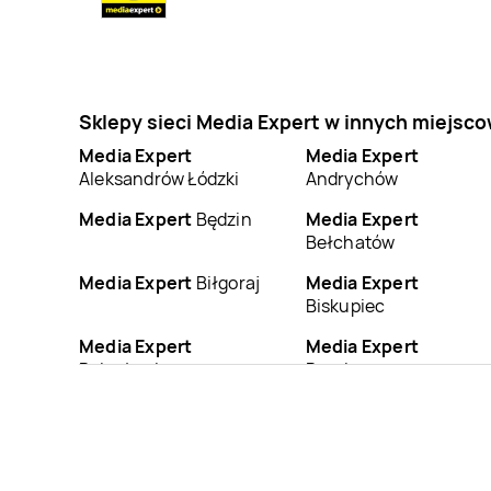
Sklepy sieci Media Expert w innych miejsc
Media Expert
Media Expert
Aleksandrów Łódzki
Andrychów
Media Expert
Będzin
Media Expert
Bełchatów
Media Expert
Biłgoraj
Media Expert
Biskupiec
Media Expert
Media Expert
Bolesławiec
Braniewo
Media Expert
Media Expert
Brzeszcze
Brzeziny
Media Expert
Bytom
Media Expert
Bytów