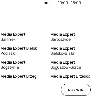
nd:
10:00 - 16:00
Media Expert
Media Expert
Barlinek
Bartoszyce
Media Expert
Bielsk
Media Expert
Podlaski
Bielsko-Biała
Media Expert
Media Expert
Bogatynia
Boguszów-Gorce
Media Expert
Brzeg
Media Expert
Brzesko
Dolny
Media Expert
Media Expert
ROZWIŃ
Bydgoszcz
Bystrzyca Kłodzka
Media Expert
Media Expert