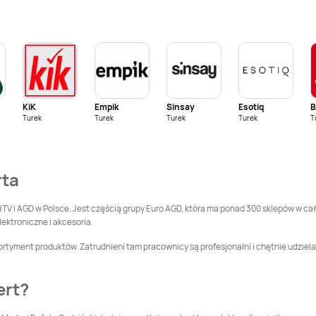
Chełmno
Media Expert
Media Expert
Choszczno
Chrzanów
Media Expert
Czersk
Media Expert
Czerwionka-
Leszczyny
KiK
Empik
Sinsay
Esotiq
Turek
Media Expert
Turek
Dębica
Turek
Media Expert
Turek
Dębno
T
Media Expert
Media Expert
rta
Działdowo
Dzierżoniów
Media Expert
Gdynia
Media Expert
Giżycko
RTV i AGD w Polsce. Jest częścią grupy Euro AGD, która ma ponad 300 sklepów w cał
lektroniczne i akcesoria.
Media Expert
Media Expert
ortyment produktów. Zatrudnieni tam pracownicy są profesjonalni i chętnie udziela
Głuchołazy
Gniewkowo
Media Expert
Góra
Media Expert
Gorlice
ert?