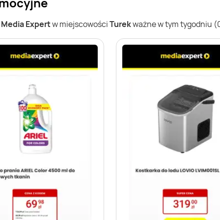
omocyjne
w
Media Expert
w miejscowości
Turek
ważne w tym tygodniu (03