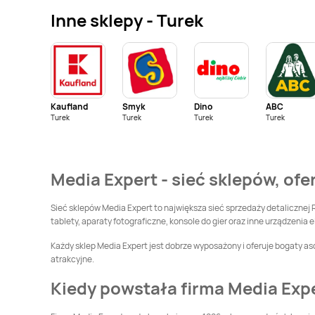
Inne sklepy - Turek
Media Expert
Chojna
Media Expert
Chorzów
Media Expert
Media Expert
Czarnków
Czechowice-
Dziedzice
Kaufland
Smyk
Dino
ABC
Media Expert
Turek
Turek
Turek
Media Expert
Turek
Dąbrowa Białostocka
Dąbrowa Tarnowska
Media Expert
Media Expert
Dynów
Media Expert - sieć sklepów, ofe
Drezdenko
Media Expert
Media Expert
Gdańsk
Sieć sklepów Media Expert to największa sieć sprzedaży detalicznej 
Garwolin
tablety, aparaty fotograficzne, konsole do gier oraz inne urządzenia e
Media Expert
Media Expert
Każdy sklep Media Expert jest dobrze wyposażony i oferuje bogaty as
Głogówek
Głubczyce
atrakcyjne.
Media Expert
Golub-
Media Expert
Gołdap
Kiedy powstała firma Media Exp
Dobrzyń