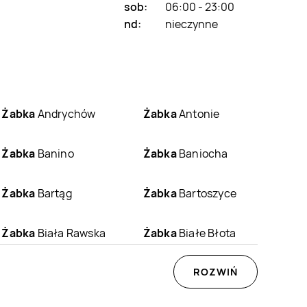
sob:
06:00 - 23:00
nd:
nieczynne
Żabka
Andrychów
Żabka
Antonie
Żabka
Banino
Żabka
Baniocha
Żabka
Bartąg
Żabka
Bartoszyce
Żabka
Biała Rawska
Żabka
Białe Błota
Żabka
Białośliwie
Żabka
Biały Dunajec
ROZWIŃ