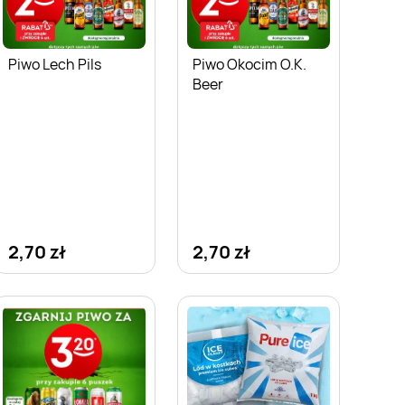
Piwo Lech Pils
Piwo Okocim O.K.
Beer
2,70 zł
2,70 zł