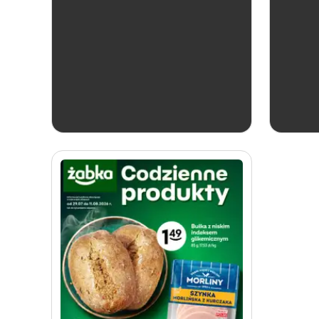
aktualna
Żabka
Katalog win