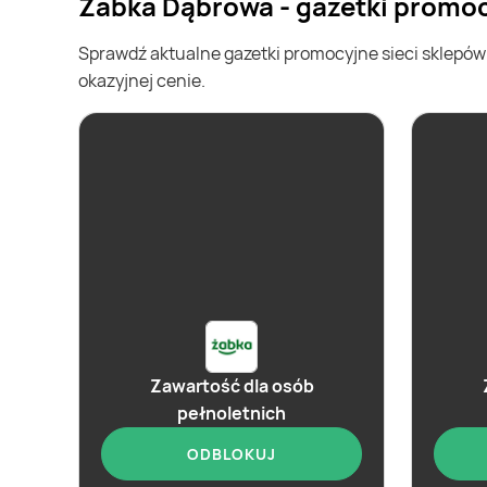
Żabka Dąbrowa - gazetki promo
Sprawdź aktualne gazetki promocyjne sieci sklepó
okazyjnej cenie.
Zawartość dla osób
pełnoletnich
ODBLOKUJ