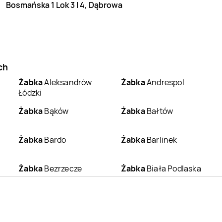
Bosmańska 1 Lok 3 I 4, Dąbrowa
ch
Żabka
Aleksandrów
Żabka
Andrespol
Łódzki
Żabka
Bąków
Żabka
Bałtów
Żabka
Bardo
Żabka
Barlinek
Żabka
Bezrzecze
Żabka
Biała Podlaska
Żabka
Białobrzegi
Żabka
Białogard