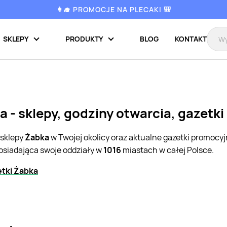
👩‍🎓 PROMOCJE NA PLECAKI 🎒
SKLEPY
PRODUKTY
BLOG
KONTAKT
 - sklepy, godziny otwarcia, gazetk
 sklepy
Żabka
w Twojej okolicy oraz aktualne gazetki promocy
posiadająca swoje oddziały w
1016
miastach w całej Polsce.
tki Żabka