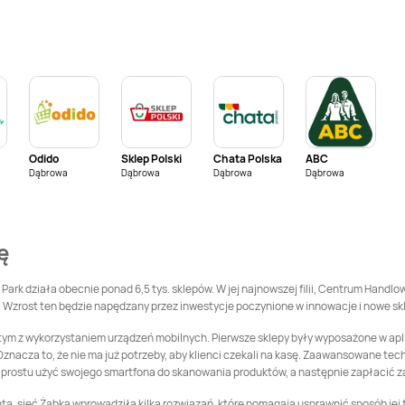
Żabka
Biczyce Dolne
Żabka
Biecz
Żabka
Bielsk Podlaski
Żabka
Bielsko
Żabka
Biskupiec
Żabka
Blachownia
Odido
Sklep Polski
Chata Polska
ABC
Żabka
Bobowa
Żabka
Bochnia
Dąbrowa
Dąbrowa
Dąbrowa
Dąbrowa
Żabka
Bolków
Żabka
Bolszewo
ę
Żabka
Braniewo
Żabka
Brenna
Park działa obecnie ponad 6,5 tys. sklepów. W jej najnowszej filii, Centrum Hand
 Wzrost ten będzie napędzany przez inwestycje poczynione w innowacje i nowe sk
Żabka
Brzeg
Żabka
Brzeg Dolny
ym z wykorzystaniem urządzeń mobilnych. Pierwsze sklepy były wyposażone w aplika
znacza to, że nie ma już potrzeby, aby klienci czekali na kasę. Zaawansowane tec
o prostu użyć swojego smartfona do skanowania produktów, a następnie zapłacić 
Żabka
Brzezowa
Żabka
Brzoza
ienta, sieć Żabka wprowadziła kilka rozwiązań, które pomagają usprawnić sposób je