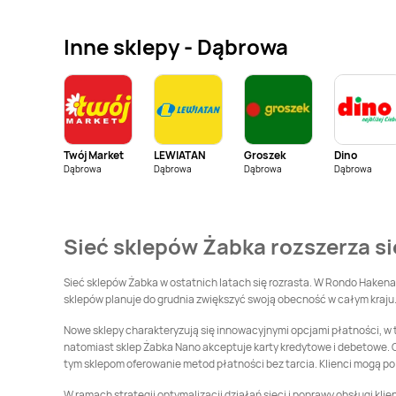
Żabka
Białystok
Żabka
Bibice
Inne sklepy - Dąbrowa
Żabka
Bielawa
Żabka
Bielsk
Żabka
Biłgoraj
Żabka
Biskupice
Twój Market
LEWIATAN
Groszek
Dino
Żabka
Błażowa
Żabka
Błonie
Dąbrowa
Dąbrowa
Dąbrowa
Dąbrowa
Żabka
Boguszów-
Żabka
Bolesławiec
Gorce
Sieć sklepów Żabka rozszerza si
Żabka
Borzęcin Duży
Żabka
Bralin
Sieć sklepów Żabka w ostatnich latach się rozrasta. W Rondo Hakena 
sklepów planuje do grudnia zwiększyć swoją obecność w całym kraju.
Żabka
Brusy
Żabka
Brwinów
Nowe sklepy charakteryzują się innowacyjnymi opcjami płatności, w t
natomiast sklep Żabka Nano akceptuje karty kredytowe i debetowe. O
Żabka
tym sklepom oferowanie metod płatności bez tarcia. Klienci mogą p
Brzezia Łąka
Żabka
Brzeziny
W ramach strategii optymalizacji działań sieci i poprawy obsługi kl