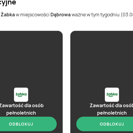
cyjne
w
Żabka
w miejscowości
Dąbrowa
ważne w tym tygodniu (03.08 
Zawartość dla osób
Zawartość dla osó
pełnoletnich
pełnoletnich
ODBLOKUJ
ODBLOKUJ