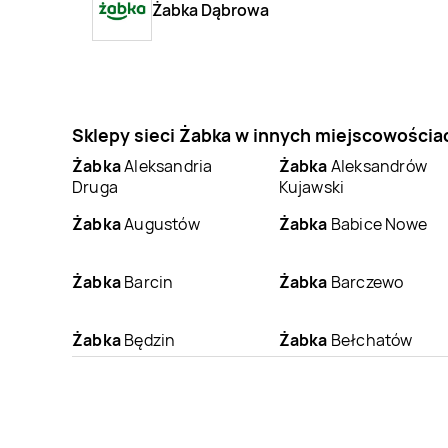
Żabka Dąbrowa
Sklepy sieci Żabka w innych miejscowościa
Żabka
Aleksandria
Żabka
Aleksandrów
Druga
Kujawski
Żabka
Augustów
Żabka
Babice Nowe
Żabka
Barcin
Żabka
Barczewo
Żabka
Będzin
Żabka
Bełchatów
Żabka
Białka
Żabka
Białka
Tatrzańska