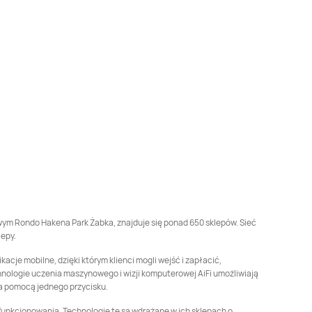
Żabka
Biedrusko
Żabka
Bielany
Wrocławskie
Żabka
Bielsko-Biała
Żabka
Bieruń
Żabka
Blizne
Żabka
Błażejewo
Łaszczyńskiego
Żabka
Bogatynia
Żabka
Boguchwała
Żabka
Borkowo
Żabka
Borówiec
Żabka
Brodnica
Żabka
Brojce
lowym Rondo Hakena Park Żabka, znajduje się ponad 650 sklepów. Sieć
lepy.
Żabka
Brzesko
Żabka
Brzeszcze
cje mobilne, dzięki którym klienci mogli wejść i zapłacić,
hnologie uczenia maszynowego i wizji komputerowej AiFi umożliwiają
za pomocą jednego przycisku.
Żabka
Brzozów
Żabka
Brzozówka
j funkcjonowania. Technologie te są wdrażane w ich sklepach o