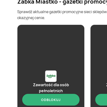
Żabka Miastko - gazetki promoc
Sprawdź aktualne gazetki promocyjne sieci sklepó
okazyjnej cenie.
Zawartość dla osób
pełnoletnich
ODBLOKUJ