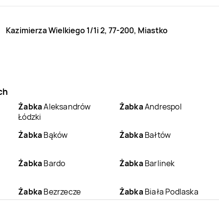
Kazimierza Wielkiego 1/1i 2, 77-200, Miastko
ch
Żabka
Aleksandrów
Żabka
Andrespol
Łódzki
Żabka
Bąków
Żabka
Bałtów
Żabka
Bardo
Żabka
Barlinek
Żabka
Bezrzecze
Żabka
Biała Podlaska