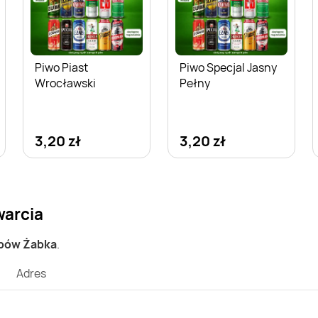
Piwo Piast
Piwo Specjal Jasny
Wrocławski
Pełny
3,20 zł
3,20 zł
warcia
epów Żabka
.
Adres