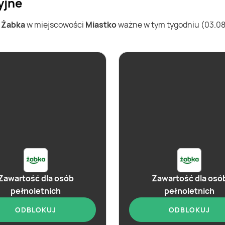
yjne
w
Żabka
w miejscowości
Miastko
ważne w tym tygodniu (03.08 -
Zawartość dla osób
Zawartość dla osó
pełnoletnich
pełnoletnich
ODBLOKUJ
ODBLOKUJ