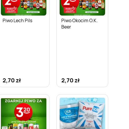
Piwo Lech Pils
Piwo Okocim O.K.
Beer
2,70 zł
2,70 zł