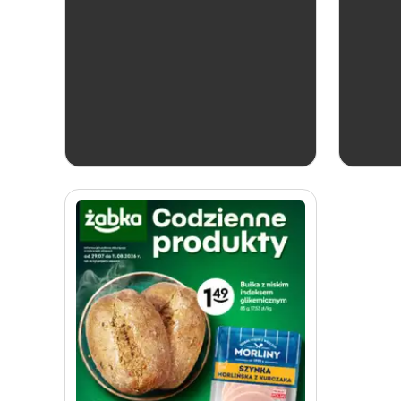
aktualna
Żabka
Katalog win