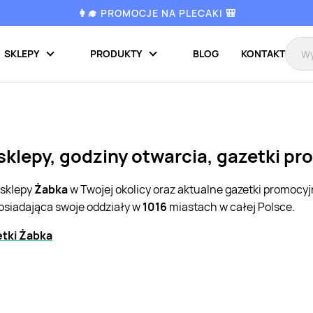
👩‍🎓 PROMOCJE NA PLECAKI 🎒
SKLEPY
PRODUKTY
BLOG
KONTAKT
sklepy, godziny otwarcia, gazetki p
 sklepy
Żabka
w Twojej okolicy oraz aktualne gazetki promocy
posiadająca swoje oddziały w
1016
miastach w całej Polsce.
tki Żabka