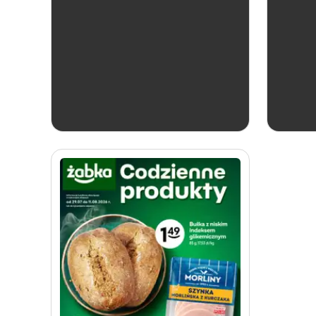
aktualna
Żabka
Katalog win