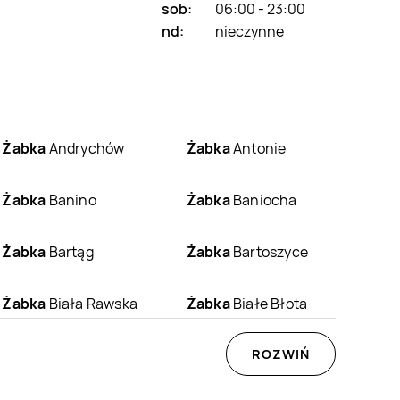
sob:
06:00 - 23:00
nd:
nieczynne
Żabka
Andrychów
Żabka
Antonie
Żabka
Banino
Żabka
Baniocha
Żabka
Bartąg
Żabka
Bartoszyce
Żabka
Biała Rawska
Żabka
Białe Błota
Żabka
Białośliwie
Żabka
Biały Dunajec
ROZWIŃ