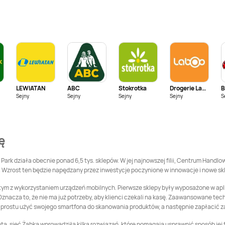
Żabka
Biczyce Dolne
Żabka
Biecz
Żabka
Bielsk Podlaski
Żabka
Bielsko
Żabka
Biskupiec
Żabka
Blachownia
LEWIATAN
ABC
Stokrotka
Drogerie Laboo
B
Żabka
Bobowa
Żabka
Bochnia
Sejny
Sejny
Sejny
Sejny
S
Żabka
Bolków
Żabka
Bolszewo
ę
Żabka
Braniewo
Żabka
Brenna
Park działa obecnie ponad 6,5 tys. sklepów. W jej najnowszej filii, Centrum Hand
 Wzrost ten będzie napędzany przez inwestycje poczynione w innowacje i nowe sk
Żabka
Brzeg
Żabka
Brzeg Dolny
ym z wykorzystaniem urządzeń mobilnych. Pierwsze sklepy były wyposażone w aplika
znacza to, że nie ma już potrzeby, aby klienci czekali na kasę. Zaawansowane tec
o prostu użyć swojego smartfona do skanowania produktów, a następnie zapłacić 
Żabka
Brzezowa
Żabka
Brzoza
ienta, sieć Żabka wprowadziła kilka rozwiązań, które pomagają usprawnić sposób je