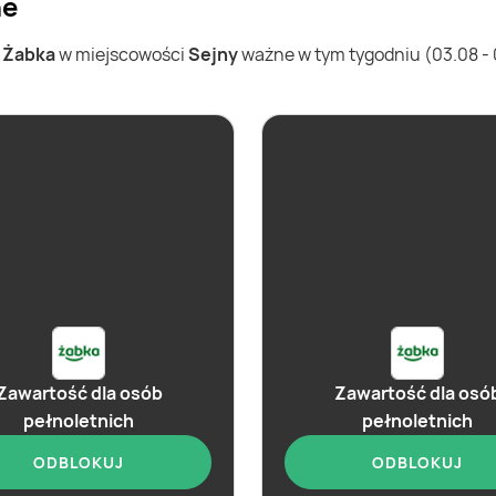
ne
w
Żabka
w miejscowości
Sejny
ważne w tym tygodniu (03.08 - 0
Zawartość dla osób
Zawartość dla osó
pełnoletnich
pełnoletnich
ODBLOKUJ
ODBLOKUJ