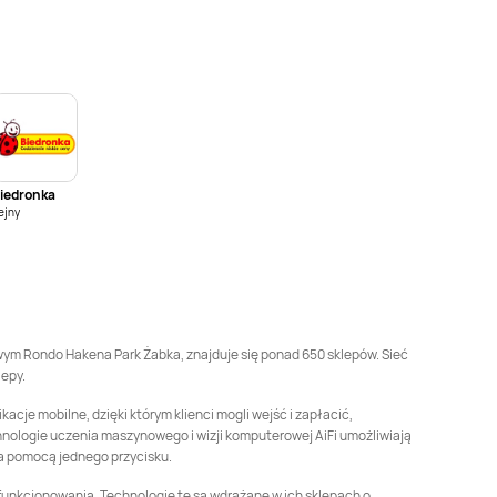
Żabka
Biedrusko
Żabka
Bielany
Wrocławskie
Żabka
Bielsko-Biała
Żabka
Bieruń
Żabka
Blizne
Żabka
Błażejewo
Łaszczyńskiego
iedronka
Żabka
Bogatynia
Żabka
Boguchwała
ejny
Żabka
Borkowo
Żabka
Borówiec
Żabka
Brodnica
Żabka
Brojce
lowym Rondo Hakena Park Żabka, znajduje się ponad 650 sklepów. Sieć
lepy.
Żabka
Brzesko
Żabka
Brzeszcze
cje mobilne, dzięki którym klienci mogli wejść i zapłacić,
hnologie uczenia maszynowego i wizji komputerowej AiFi umożliwiają
za pomocą jednego przycisku.
Żabka
Brzozów
Żabka
Brzozówka
j funkcjonowania. Technologie te są wdrażane w ich sklepach o