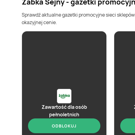
Żabka Sejny - gazetki promocyj
Sprawdź aktualne gazetki promocyjne sieci sklepó
okazyjnej cenie.
Zawartość dla osób
pełnoletnich
ODBLOKUJ