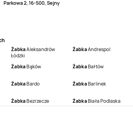
Parkowa 2, 16-500, Sejny
ch
Żabka
Aleksandrów
Żabka
Andrespol
Łódzki
Żabka
Bąków
Żabka
Bałtów
Żabka
Bardo
Żabka
Barlinek
Żabka
Bezrzecze
Żabka
Biała Podlaska
Żabka
Białobrzegi
Żabka
Białogard