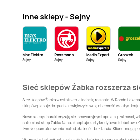
Żabka
Białystok
Żabka
Bibice
Inne sklepy - Sejny
Żabka
Bielawa
Żabka
Bielsk
Żabka
Biłgoraj
Żabka
Biskupice
Max Elektro
Rossmann
Media Expert
Groszek
Żabka
Błażowa
Żabka
Błonie
Sejny
Sejny
Sejny
Sejny
Żabka
Boguszów-
Żabka
Bolesławiec
Gorce
Sieć sklepów Żabka rozszerza si
Żabka
Borzęcin Duży
Żabka
Bralin
Sieć sklepów Żabka w ostatnich latach się rozrasta. W Rondo Hakena 
sklepów planuje do grudnia zwiększyć swoją obecność w całym kraju.
Żabka
Brusy
Żabka
Brwinów
Nowe sklepy charakteryzują się innowacyjnymi opcjami płatności, w t
natomiast sklep Żabka Nano akceptuje karty kredytowe i debetowe. O
Żabka
tym sklepom oferowanie metod płatności bez tarcia. Klienci mogą p
Brzezia Łąka
Żabka
Brzeziny
W ramach strategii optymalizacji działań sieci i poprawy obsługi kl