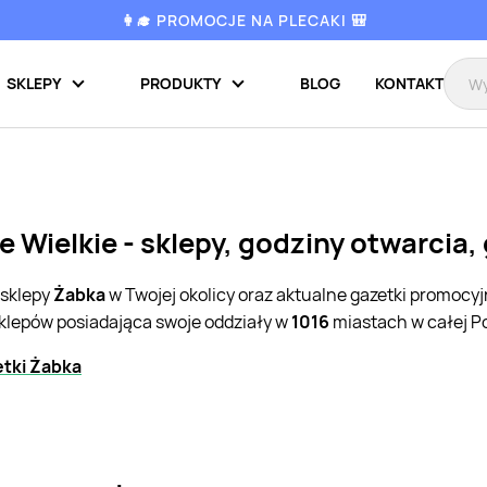
👩‍🎓 PROMOCJE NA PLECAKI 🎒
SKLEPY
PRODUKTY
BLOG
KONTAKT
 Wielkie - sklepy, godziny otwarcia,
 sklepy
Żabka
w Twojej okolicy oraz aktualne gazetki promocy
sklepów posiadająca swoje oddziały w
1016
miastach w całej Po
tki Żabka