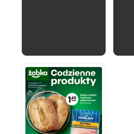
aktualna
Żabka
Katalog win