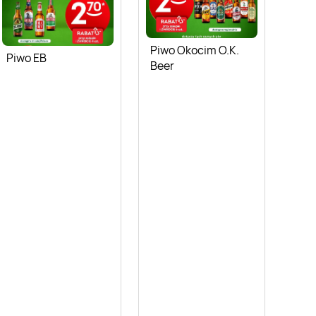
Piwo Okocim O.K.
Piwo EB
Beer