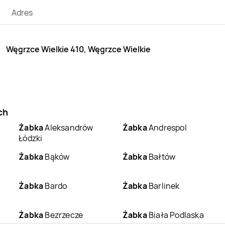
Adres
Węgrzce Wielkie 410, Węgrzce Wielkie
ch
Żabka
Aleksandrów
Żabka
Andrespol
Łódzki
Żabka
Bąków
Żabka
Bałtów
Żabka
Bardo
Żabka
Barlinek
Żabka
Bezrzecze
Żabka
Biała Podlaska