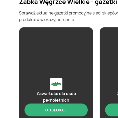
Żabka Węgrzce Wielkie - gazetk
Sprawdź aktualne gazetki promocyjne sieci sklepó
produktów w okazyjnej cenie.
Zawartość dla osób
pełnoletnich
ODBLOKUJ