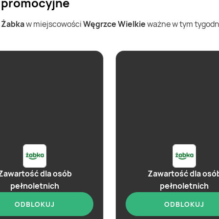
i promocyjne
w
Żabka
w miejscowości
Węgrzce Wielkie
ważne w tym tygodniu
Zawartość dla osób
Zawartość dla osó
pełnoletnich
pełnoletnich
ODBLOKUJ
ODBLOKUJ