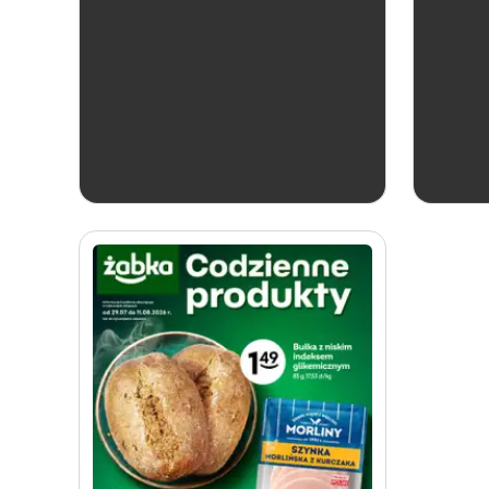
od dziś
Żabka
Soplica - odkryj smaki lata w Żabce