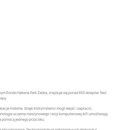
Żabka
Biedrusko
Żabka
Bielany
Wrocławskie
Żabka
Bielsko-Biała
Żabka
Bieruń
Żabka
Blizne
Żabka
Błażejewo
Łaszczyńskiego
Żabka
Bogatynia
Żabka
Boguchwała
Żabka
Borkowo
Żabka
Borówiec
Żabka
Brodnica
Żabka
Brojce
lowym Rondo Hakena Park Żabka, znajduje się ponad 650 sklepów. Sieć
lepy.
Żabka
Brzesko
Żabka
Brzeszcze
cje mobilne, dzięki którym klienci mogli wejść i zapłacić,
hnologie uczenia maszynowego i wizji komputerowej AiFi umożliwiają
za pomocą jednego przycisku.
Żabka
Brzozów
Żabka
Brzozówka
j funkcjonowania. Technologie te są wdrażane w ich sklepach o