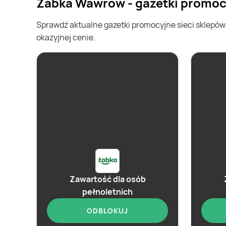
Żabka Wawrów - gazetki promoc
Sprawdź aktualne gazetki promocyjne sieci sklepó
okazyjnej cenie.
Zawartość dla osób
pełnoletnich
ODBLOKUJ