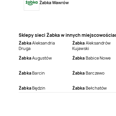
Żabka Wawrów
Sklepy sieci Żabka w innych miejscowościa
Żabka
Aleksandria
Żabka
Aleksandrów
Druga
Kujawski
Żabka
Augustów
Żabka
Babice Nowe
Żabka
Barcin
Żabka
Barczewo
Żabka
Będzin
Żabka
Bełchatów
Żabka
Białka
Żabka
Białka
Tatrzańska