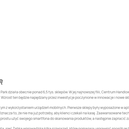
Żabka
Biczyce Dolne
Żabka
Biecz
Żabka
Bielsk Podlaski
Żabka
Bielsko
Żabka
Biskupiec
Żabka
Blachownia
Żabka
Bobowa
Żabka
Bochnia
Żabka
Bolków
Żabka
Bolszewo
ę
Żabka
Braniewo
Żabka
Brenna
Park działa obecnie ponad 6,5 tys. sklepów. W jej najnowszej filii, Centrum Hand
 Wzrost ten będzie napędzany przez inwestycje poczynione w innowacje i nowe sk
Żabka
Brzeg
Żabka
Brzeg Dolny
ym z wykorzystaniem urządzeń mobilnych. Pierwsze sklepy były wyposażone w aplika
znacza to, że nie ma już potrzeby, aby klienci czekali na kasę. Zaawansowane tec
o prostu użyć swojego smartfona do skanowania produktów, a następnie zapłacić 
Żabka
Brzezowa
Żabka
Brzoza
ienta, sieć Żabka wprowadziła kilka rozwiązań, które pomagają usprawnić sposób je