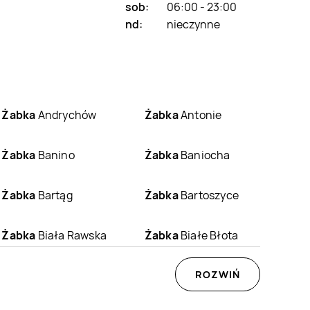
sob:
06:00 - 23:00
nd:
nieczynne
Żabka
Andrychów
Żabka
Antonie
Żabka
Banino
Żabka
Baniocha
Żabka
Bartąg
Żabka
Bartoszyce
Żabka
Biała Rawska
Żabka
Białe Błota
Żabka
Białośliwie
Żabka
Biały Dunajec
ROZWIŃ