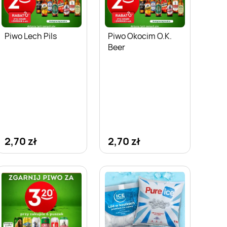
Piwo Lech Pils
Piwo Okocim O.K.
Beer
2,70 zł
2,70 zł