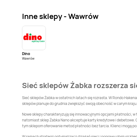
Żabka
Białystok
Żabka
Bibice
Inne sklepy - Wawrów
Żabka
Bielawa
Żabka
Bielsk
Żabka
Biłgoraj
Żabka
Biskupice
Dino
Żabka
Błażowa
Żabka
Błonie
Wawrów
Żabka
Boguszów-
Żabka
Bolesławiec
Gorce
Sieć sklepów Żabka rozszerza si
Żabka
Borzęcin Duży
Żabka
Bralin
Sieć sklepów Żabka w ostatnich latach się rozrasta. W Rondo Hakena 
sklepów planuje do grudnia zwiększyć swoją obecność w całym kraju.
Żabka
Brusy
Żabka
Brwinów
Nowe sklepy charakteryzują się innowacyjnymi opcjami płatności, w t
natomiast sklep Żabka Nano akceptuje karty kredytowe i debetowe. O
Żabka
tym sklepom oferowanie metod płatności bez tarcia. Klienci mogą p
Brzezia Łąka
Żabka
Brzeziny
W ramach strategii optymalizacji działań sieci i poprawy obsługi kl