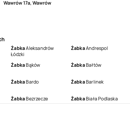
Wawrów 17a, Wawrów
ch
Żabka
Aleksandrów
Żabka
Andrespol
Łódzki
Żabka
Bąków
Żabka
Bałtów
Żabka
Bardo
Żabka
Barlinek
Żabka
Bezrzecze
Żabka
Biała Podlaska
Żabka
Białobrzegi
Żabka
Białogard