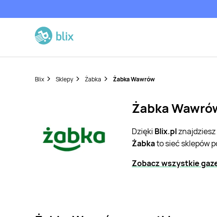
Blix
Sklepy
Żabka
Żabka Wawrów
Żabka Wawrów 
Dzięki
Blix.pl
znajdziesz
Żabka
to sieć sklepów 
Zobacz wszystkie gaze