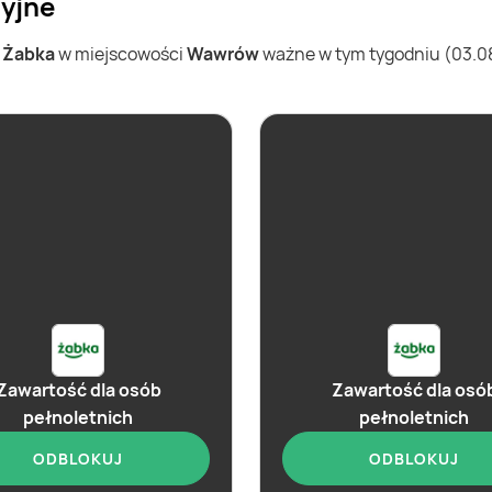
yjne
w
Żabka
w miejscowości
Wawrów
ważne w tym tygodniu (03.08 
Zawartość dla osób
Zawartość dla osó
pełnoletnich
pełnoletnich
ODBLOKUJ
ODBLOKUJ