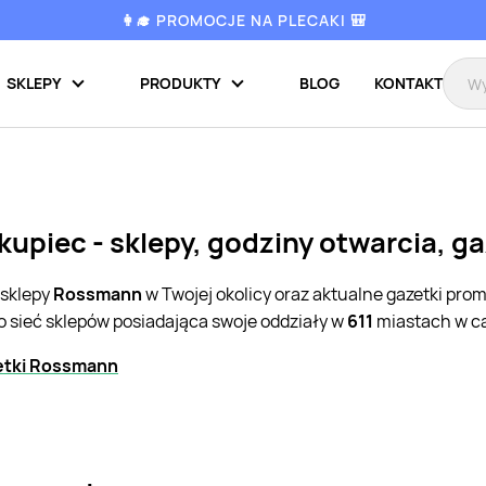
👩‍🎓 PROMOCJE NA PLECAKI 🎒
SKLEPY
PRODUKTY
BLOG
KONTAKT
upiec - sklepy, godziny otwarcia, g
 sklepy
Rossmann
w Twojej okolicy oraz aktualne gazetki pro
o sieć sklepów posiadająca swoje oddziały w
611
miastach w ca
etki Rossmann