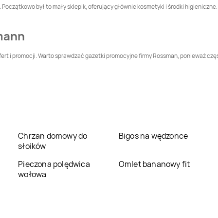
oczątkowo był to mały sklepik, oferujący głównie kosmetyki i środki higieniczne. 
Leszczyny
Rossmann
Darłowo
Rossmann
Dębica
mann
Rossmann
Dobre
Rossmann
Drawsko
ert i promocji. Warto sprawdzać gazetki promocyjne firmy Rossman, ponieważ częst
Miasto
Pomorskie
Rossmann
Elbląg
Rossmann
Ełk
Rossmann
Gliwice
Rossmann
Głogów
Chrzan domowy do
Bigos na wędzonce
Rossmann
Rossmann
Głuszyca
słoików
Głuchołazy
Pieczona polędwica
Omlet bananowy fit
Rossmann
Goleniów
Rossmann
Golub-
wołowa
Dobrzyń
Rossmann
Gorzów
Rossmann
Gorzyce
Wielkopolski