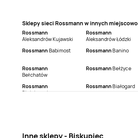
Sklepy sieci Rossmann w innych miejscowo
Rossmann
Rossmann
Aleksandrów Kujawski
Aleksandrów Łódzki
Rossmann
Babimost
Rossmann
Banino
Rossmann
Rossmann
Bełżyce
Bełchatów
Rossmann
Rossmann
Białogard
Białobrzegi
Rossmann
Bielsk
Rossmann
Bielsko-
Podlaski
Biała
Rossmann
Błonie
Rossmann
Bobowa
Inne sklepy - Biskupiec