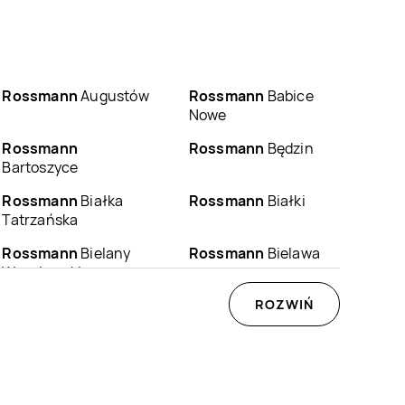
Rossmann
Augustów
Rossmann
Babice
Nowe
Rossmann
Rossmann
Będzin
Bartoszyce
Rossmann
Białka
Rossmann
Białki
Tatrzańska
Rossmann
Bielany
Rossmann
Bielawa
Wrocławskie
Rossmann
Biłgoraj
Rossmann
ROZWIŃ
Blachownia
Rossmann
Rossmann
Boguchwała
Boguszów-Gorce