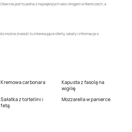
Obecnie jest to jedna z największych sieci drogerii w Niemczech, a
Rossmann
Dęblin
Rossmann
Dębno
Rossmann
Rossmann
Dynów
o można znaleźć tu interesujące oferty, rabaty i informacje o
Drezdenko
Rossmann
Garwolin
Rossmann
Gdańsk
Rossmann
Głogów
Rossmann
Głogówek
Małopolski
Kremowa carbonara
Kapusta z fasolą na
Rossmann
Gniew
Rossmann
wigilię
Gniewkowo
Sałatka z tortellini i
Mozzarella w panierce
Rossmann
Gołdap
Rossmann
Góra
fetą
Rossmann
Gostyń
Rossmann
Gostynin