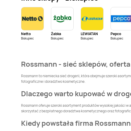
Rossmann
Rossmann
Bolszewo
Bolesławiec
Rossmann
Brzeg
Rossmann
Brzeg
Dolny
Netto
Żabka
LEWIATAN
Pepco
Rossmann
Brzostek
Rossmann
Brzozów
Biskupiec
Biskupiec
Biskupiec
Biskupiec
Rossmann
Bytom
Rossmann
Bytów
Odrzański
Rossmann - sieć sklepów, oferta
Rossmann
Chociwel
Rossmann
Chodzież
Rossmann to niemiecka sieć drogerii, która obejmuje szeroki asortyme
fotograficzne i doradztwo kosmetyczne.
Rossmann
Chorzów
Rossmann
Dlaczego warto kupować w dro
Choszczno
Rossmann
Rossmann
Cieszyn
Rossmann oferuje szeroki asortyment produktów wysokiej jakości w a
Ciechocinek
skorzystać z bezpłatnego doradztwa kosmetycznego oraz fotografi
Kiedy powstała firma Rossmann
Rossmann
Czeladź
Rossmann
Czersk