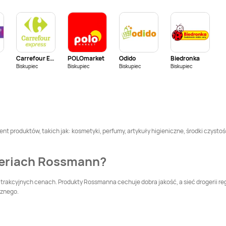
Rossmann
Braniewo
Rossmann
Brodnica
Rossmann
Brześć
Rossmann
Brzesko
Kujawski
Carrefour Express
POLOmarket
Odido
Biedronka
Rossmann
Buk
Rossmann
Busko-
Biskupiec
Biskupiec
Biskupiec
Biskupiec
Zdrój
Rossmann
Chełm
Rossmann
Chełmek
Rossmann
Chojna
Rossmann
Chojnice
nt produktów, takich jak: kosmetyki, perfumy, artykuły higieniczne, środki czystoś
Rossmann
Chrzanów
Rossmann
geriach Rossmann?
Chwaszczyno
Rossmann
Czaplinek
Rossmann
Czarna
trakcyjnych cenach. Produkty Rossmanna cechuje dobra jakość, a sieć drogerii re
Białostocka
cznego.
Rossmann
Rossmann
Czerwionka-
Częstochowa