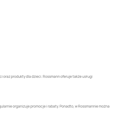
Rossmann
Brusy
Rossmann
Brwinów
Rossmann
Brzeszcze
Rossmann
Brzeziny
Rossmann
Bydgoszcz
Rossmann
Bytom
Rossmann
Chełmno
Rossmann
Chełmża
Rossmann
Chojnów
Rossmann
Choroszcz
ci oraz produkty dla dzieci. Rossmann oferuje także usługi
Rossmann
Rossmann
Ciechanów
Ciechanowiec
Rossmann
Czarnków
Rossmann
gularnie organizuje promocje i rabaty. Ponadto, w Rossmannie można
Czechowice-
Dziedzice
Rossmann
Człuchów
Rossmann
Dąbrowa
Białostocka