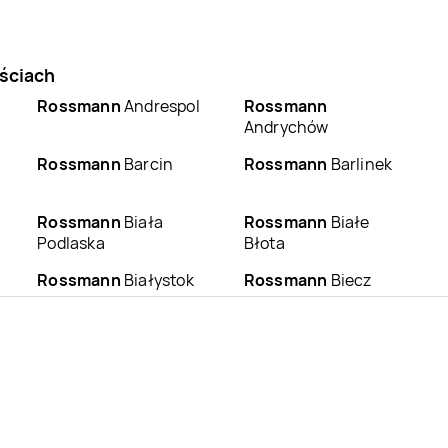
ściach
Rossmann
Andrespol
Rossmann
Andrychów
Rossmann
Barcin
Rossmann
Barlinek
Rossmann
Biała
Rossmann
Białe
Podlaska
Błota
Rossmann
Białystok
Rossmann
Biecz
Rossmann
Bieruń
Rossmann
Bierutów
Rossmann
Bochnia
Rossmann
Bogatynia