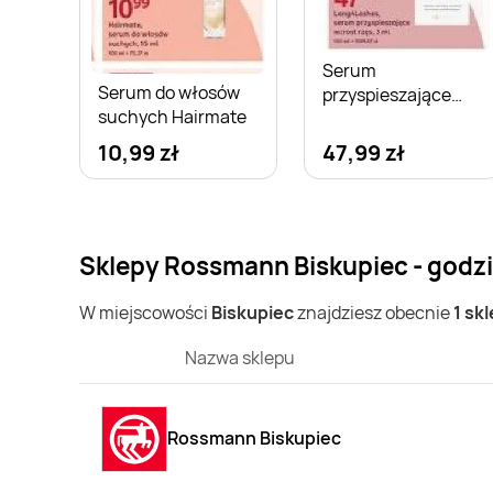
Serum
Serum do włosów
przyspieszające
suchych Hairmate
wzrost rzęs
Long4Lashes
10,99 zł
47,99 zł
Sklepy Rossmann Biskupiec - godz
W miejscowości
Biskupiec
znajdziesz obecnie
1 sk
Nazwa sklepu
Rossmann Biskupiec