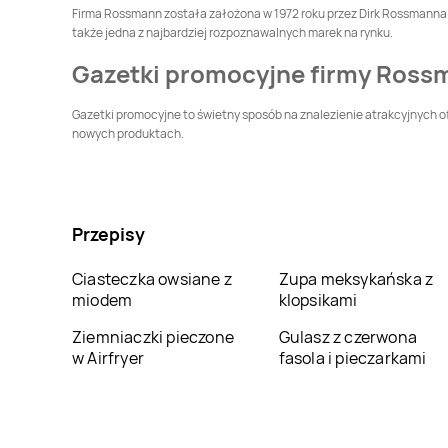
Firma Rossmann została założona w 1972 roku przez Dirk Rossmanna. P
także jedna z najbardziej rozpoznawalnych marek na rynku.
Rossmann
Dąbrowa
Rossmann
Dąbrowa
Gazetki promocyjne firmy Ross
Górnicza
Tarnowska
Rossmann
Debrzno
Rossmann
Dobczyce
Gazetki promocyjne to świetny sposób na znalezienie atrakcyjnych of
nowych produktach.
Rossmann
Działdowo
Rossmann
Dzierżoniów
Rossmann
Gdynia
Rossmann
Giżycko
Przepisy
Ciasteczka owsiane z
Zupa meksykańska z
Rossmann
Głowno
Rossmann
miodem
klopsikami
Głubczyce
Ziemniaczki pieczone
Gulasz z czerwona
Rossmann
Gniezno
Rossmann
Gogolin
w Airfryer
fasola i pieczarkami
Rossmann
Góra
Rossmann
Gorlice
Kalwaria