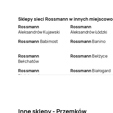
Sklepy sieci Rossmann w innych miejscowo
Rossmann
Rossmann
Aleksandrów Kujawski
Aleksandrów Łódzki
Rossmann
Babimost
Rossmann
Banino
Rossmann
Rossmann
Bełżyce
Bełchatów
Rossmann
Rossmann
Białogard
Białobrzegi
Rossmann
Bielsk
Rossmann
Bielsko-
Podlaski
Biała
Rossmann
Rossmann
Błonie
Blachownia
Inne sklepy - Przemków