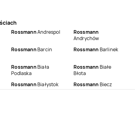
ściach
Rossmann
Andrespol
Rossmann
Andrychów
Rossmann
Barcin
Rossmann
Barlinek
Rossmann
Biała
Rossmann
Białe
Podlaska
Błota
Rossmann
Białystok
Rossmann
Biecz
Rossmann
Bieruń
Rossmann
Bierutów
Rossmann
Bobowa
Rossmann
Bochnia