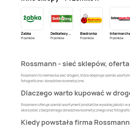
Rossmann
Rossmann
Boguszów-Gorce
Bolesławiec
Rossmann
Brwinów
Rossmann
Brzeg
Żabka
Delikatesy Centrum
Biedronka
Intermarch
Rossmann
Brzeziny
Rossmann
Brzostek
Przemków
Przemków
Przemków
Przemków
Rossmann
Bytom
Rossmann
Bytom
Odrzański
Rossmann - sieć sklepów, oferta
Rossmann
Chełmża
Rossmann
Chociwel
Rossmann to niemiecka sieć drogerii, która obejmuje szeroki asortyme
fotograficzne i doradztwo kosmetyczne.
Rossmann
Choroszcz
Rossmann
Chorzów
Dlaczego warto kupować w dro
Rossmann
Rossmann
Rossmann oferuje szeroki asortyment produktów wysokiej jakości w a
Ciechanowiec
Ciechocinek
skorzystać z bezpłatnego doradztwa kosmetycznego oraz fotografi
Rossmann
Rossmann
Czeladź
Kiedy powstała firma Rossmann
Czechowice-