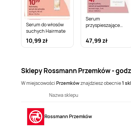
Serum
Serum do włosów
przyspieszające
suchych Hairmate
wzrost rzęs
Long4Lashes
10,99 zł
47,99 zł
Sklepy Rossmann Przemków - godz
W miejscowości
Przemków
znajdziesz obecnie
1 s
Nazwa sklepu
Rossmann Przemków