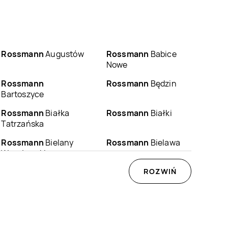
Rossmann
Augustów
Rossmann
Babice
Nowe
Rossmann
Rossmann
Będzin
Bartoszyce
Rossmann
Białka
Rossmann
Białki
Tatrzańska
Rossmann
Bielany
Rossmann
Bielawa
Wrocławskie
Rossmann
Biłgoraj
Rossmann
ROZWIŃ
Biskupiec
Rossmann
Bogatynia
Rossmann
Boguchwała