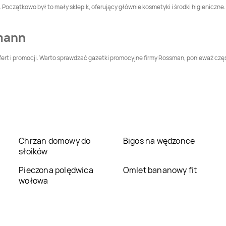
Leszczyny
oczątkowo był to mały sklepik, oferujący głównie kosmetyki i środki higieniczne. 
Rossmann
Dąbrowa
Rossmann
Darłowo
Tarnowska
mann
Rossmann
Dobczyce
Rossmann
Dobre
Miasto
ert i promocji. Warto sprawdzać gazetki promocyjne firmy Rossman, ponieważ częst
Rossmann
Rossmann
Elbląg
Dzierżoniów
Rossmann
Giżycko
Rossmann
Gliwice
Rossmann
Rossmann
Chrzan domowy do
Bigos na wędzonce
Głubczyce
Głuchołazy
słoików
Rossmann
Gogolin
Rossmann
Goleniów
Pieczona polędwica
Omlet bananowy fit
wołowa
Rossmann
Gorlice
Rossmann
Gorzów
Wielkopolski
Rossmann
Grajewo
Rossmann
Grodków