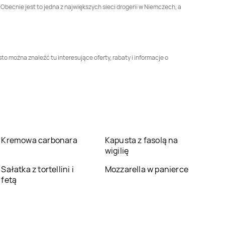
Obecnie jest to jedna z największych sieci drogerii w Niemczech, a
Rossmann
Dębica
Rossmann
Dęblin
Rossmann
Drawsko
Rossmann
Pomorskie
Drezdenko
o można znaleźć tu interesujące oferty, rabaty i informacje o
Rossmann
Ełk
Rossmann
Garwolin
Rossmann
Głogów
Rossmann
Głogów
Małopolski
Rossmann
Głuszyca
Rossmann
Gniew
Kremowa carbonara
Kapusta z fasolą na
wigilię
Rossmann
Golub-
Rossmann
Gołdap
Sałatka z tortellini i
Mozzarella w panierce
Dobrzyń
fetą
Rossmann
Gorzyce
Rossmann
Gostyń
Rossmann
Grodzisk
Rossmann
Grodzisk