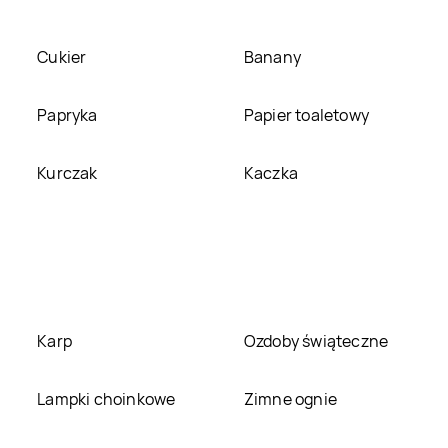
Rossmann
Grudziądz
Rossmann
Gryfice
Cukier
Banany
Rossmann
Hel
Rossmann
Papryka
Papier toaletowy
Hrubieszów
Rossmann
Janów
Rossmann
Jarocin
Kurczak
Kaczka
Lubelski
Rossmann
Jaworze
Rossmann
Jaworzno
Rossmann
Rossmann
Józefów
Józefosław
Rossmann
Karp
Karczew
Rossmann
Ozdoby świąteczne
Karpacz
Rossmann
Lampki choinkowe
Kępno
Rossmann
Zimne ognie
Kętrzyn