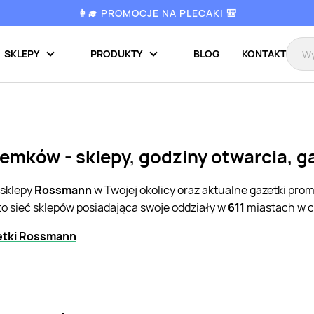
👩‍🎓 PROMOCJE NA PLECAKI 🎒
SKLEPY
PRODUKTY
BLOG
KONTAKT
mków - sklepy, godziny otwarcia, g
 sklepy
Rossmann
w Twojej okolicy oraz aktualne gazetki pro
to sieć sklepów posiadająca swoje oddziały w
611
miastach w c
etki Rossmann