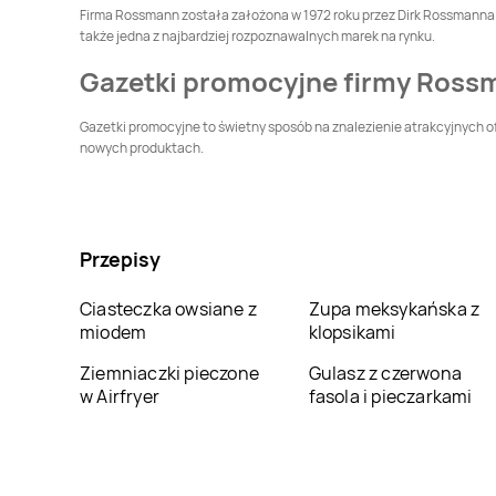
Dziedzice
Firma Rossmann została założona w 1972 roku przez Dirk Rossmanna. P
Rossmann
także jedna z najbardziej rozpoznawalnych marek na rynku.
Dąbrowa
Rossmann
Dąbrowa
Białostocka
Górnicza
Gazetki promocyjne firmy Ross
Rossmann
Dębno
Rossmann
Debrzno
Gazetki promocyjne to świetny sposób na znalezienie atrakcyjnych of
nowych produktach.
Rossmann
Dynów
Rossmann
Działdowo
Rossmann
Gdańsk
Rossmann
Gdynia
Przepisy
Rossmann
Głogówek
Rossmann
Głowno
Ciasteczka owsiane z
Zupa meksykańska z
miodem
klopsikami
Rossmann
Rossmann
Gniezno
Ziemniaczki pieczone
Gulasz z czerwona
Gniewkowo
w Airfryer
fasola i pieczarkami
Rossmann
Góra
Rossmann
Góra
Kalwaria
Rossmann
Gostynin
Rossmann
Grabów