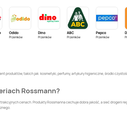
Rossmann
Bolszewo
Rossmann
Braniewo
Rossmann
Brzeg
Rossmann
Brześć
Dolny
Kujawski
e
Odido
Dino
ABC
Pepco
Rossmann
Brzozów
Rossmann
Buk
Przemków
Przemków
Przemków
Przemków
P
Rossmann
Bytów
Rossmann
Chełm
Rossmann
Chodzież
Rossmann
Chojna
nt produktów, takich jak: kosmetyki, perfumy, artykuły higieniczne, środki czystoś
Rossmann
Rossmann
Chrzanów
geriach Rossmann?
Choszczno
Rossmann
Cieszyn
Rossmann
Czaplinek
trakcyjnych cenach. Produkty Rossmanna cechuje dobra jakość, a sieć drogerii re
cznego.
Rossmann
Czersk
Rossmann
Czerwionka-