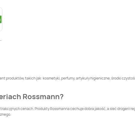
Rossmann
Bolszewo
Rossmann
Braniewo
Rossmann
Brzeg
Rossmann
Brześć
Dolny
Kujawski
um
Rossmann
Brzozów
Rossmann
Buk
ogów Małopolski
Rossmann
Bytów
Rossmann
Chełm
Rossmann
Chodzież
Rossmann
Chojna
nt produktów, takich jak: kosmetyki, perfumy, artykuły higieniczne, środki czystoś
Rossmann
Rossmann
Chrzanów
geriach Rossmann?
Choszczno
Rossmann
Cieszyn
Rossmann
Czaplinek
trakcyjnych cenach. Produkty Rossmanna cechuje dobra jakość, a sieć drogerii re
cznego.
Rossmann
Czersk
Rossmann
Czerwionka-