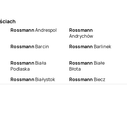
ściach
Rossmann
Andrespol
Rossmann
Andrychów
Rossmann
Barcin
Rossmann
Barlinek
Rossmann
Biała
Rossmann
Białe
Podlaska
Błota
Rossmann
Białystok
Rossmann
Biecz
Rossmann
Bieruń
Rossmann
Bierutów
Rossmann
Bobowa
Rossmann
Bochnia
i