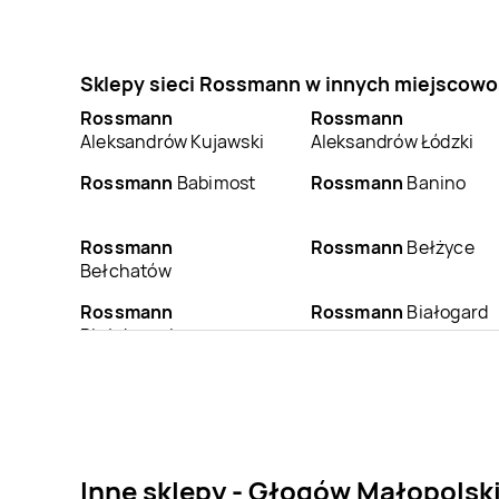
Sklepy sieci Rossmann w innych miejscowo
Rossmann
Rossmann
Aleksandrów Kujawski
Aleksandrów Łódzki
Rossmann
Babimost
Rossmann
Banino
Rossmann
Rossmann
Bełżyce
Bełchatów
Rossmann
Rossmann
Białogard
Białobrzegi
Rossmann
Bielsk
Rossmann
Bielsko-
Podlaski
Biała
Rossmann
Rossmann
Błonie
Blachownia
Inne sklepy - Głogów Małopolsk