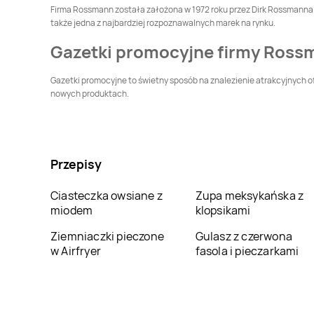
Dziedzice
Firma Rossmann została założona w 1972 roku przez Dirk Rossmanna. P
Rossmann
także jedna z najbardziej rozpoznawalnych marek na rynku.
Dąbrowa
Rossmann
Dąbrowa
Białostocka
Górnicza
Gazetki promocyjne firmy Ross
Rossmann
Dębno
Rossmann
Debrzno
Gazetki promocyjne to świetny sposób na znalezienie atrakcyjnych of
nowych produktach.
Rossmann
Dynów
Rossmann
Działdowo
Rossmann
Gdańsk
Rossmann
Gdynia
Przepisy
Rossmann
Głowno
Rossmann
Ciasteczka owsiane z
Zupa meksykańska z
Głubczyce
miodem
klopsikami
Rossmann
Gniezno
Rossmann
Gogolin
Ziemniaczki pieczone
Gulasz z czerwona
w Airfryer
fasola i pieczarkami
Rossmann
Góra
Rossmann
Gorlice
Kalwaria
Rossmann
Grabów
Rossmann
Grajewo