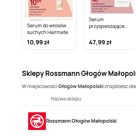
Serum
Serum do włosów
przyspieszające
suchych Hairmate
wzrost rzęs
Long4Lashes
10,99 zł
47,99 zł
Sklepy Rossmann Głogów Małopolsk
W miejscowości
Głogów Małopolski
znajdziesz ob
Nazwa sklepu
Rossmann Głogów Małopolski