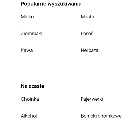
Popularne wyszukiwania
nad Prosną
Rossmann
Gromnik
Rossmann
Grudziądz
Mleko
Masło
Rossmann
Hajnówka
Rossmann
Hel
Ziemniaki
Łosoś
Rossmann
Janki
Rossmann
Janów
Kawa
Herbata
Lubelski
Rossmann
Jawor
Rossmann
Jaworze
Rossmann
Jeziorany
Rossmann
Na czasie
Józefosław
Rossmann
Choinka
Kamionki
Rossmann
Fajerwerki
Karczew
Rossmann
Alkohol
Rossmann
Bombki choinkowe
Kępno
Kędzierzyn-Koźle