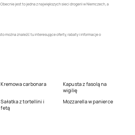
Obecnie jest to jedna z największych sieci drogerii w Niemczech, a
Rossmann
Dębica
Rossmann
Dęblin
Rossmann
Drawsko
Rossmann
Pomorskie
Drezdenko
o można znaleźć tu interesujące oferty, rabaty i informacje o
Rossmann
Ełk
Rossmann
Garwolin
Rossmann
Głogów
Rossmann
Głogówek
Rossmann
Gniew
Rossmann
Kremowa carbonara
Kapusta z fasolą na
Gniewkowo
wigilię
Rossmann
Gołdap
Rossmann
Góra
Sałatka z tortellini i
Mozzarella w panierce
fetą
Rossmann
Gostyń
Rossmann
Gostynin
Rossmann
Grodzisk
Rossmann
Grójec