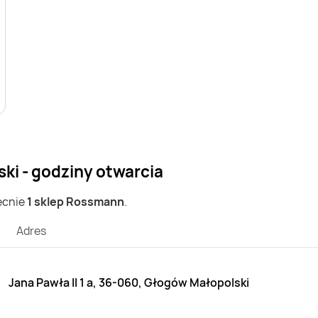
i - godziny otwarcia
ecnie
1 sklep Rossmann
.
Adres
Jana Pawła II 1 a, 36-060, Głogów Małopolski