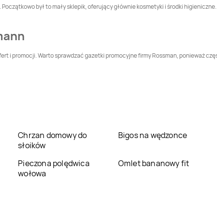
Leszczyny
oczątkowo był to mały sklepik, oferujący głównie kosmetyki i środki higieniczne. 
Rossmann
Dąbrowa
Rossmann
Darłowo
Tarnowska
mann
Rossmann
Dobczyce
Rossmann
Dobre
Miasto
ert i promocji. Warto sprawdzać gazetki promocyjne firmy Rossman, ponieważ częst
Rossmann
Rossmann
Elbląg
Dzierżoniów
Rossmann
Giżycko
Rossmann
Gliwice
Rossmann
Rossmann
Głuszyca
Chrzan domowy do
Bigos na wędzonce
Głuchołazy
słoików
Rossmann
Goleniów
Rossmann
Golub-
Pieczona polędwica
Omlet bananowy fit
Dobrzyń
wołowa
Rossmann
Gorzów
Rossmann
Gorzyce
Wielkopolski
Rossmann
Grodków
Rossmann
Grodzisk