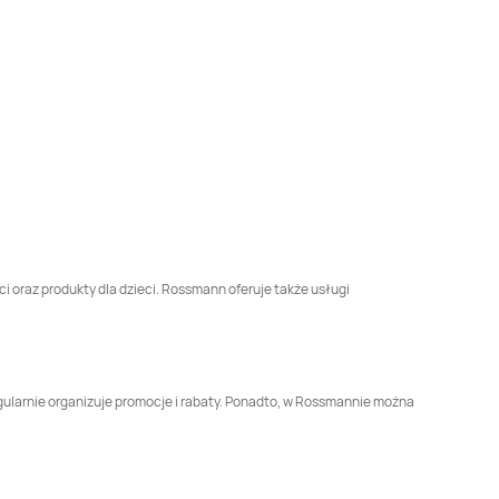
Rossmann
Brodnica
Rossmann
Brusy
Rossmann
Brzesko
Rossmann
Brzeszcze
Rossmann
Busko-
Rossmann
Bydgoszcz
Zdrój
Rossmann
Chełmek
Rossmann
Chełmno
Rossmann
Chojnice
Rossmann
Chojnów
ci oraz produkty dla dzieci. Rossmann oferuje także usługi
Rossmann
Rossmann
Chwaszczyno
Ciechanów
Rossmann
Czarna
Rossmann
Czarnków
gularnie organizuje promocje i rabaty. Ponadto, w Rossmannie można
Białostocka
Rossmann
Rossmann
Człuchów
Częstochowa