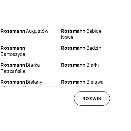
Rossmann
Augustów
Rossmann
Babice
Nowe
Rossmann
Rossmann
Będzin
Bartoszyce
Rossmann
Białka
Rossmann
Białki
Tatrzańska
Rossmann
Bielany
Rossmann
Bielawa
Wrocławskie
Rossmann
Biłgoraj
Rossmann
ROZWIŃ
Biskupiec
Rossmann
Bogatynia
Rossmann
Boguchwała