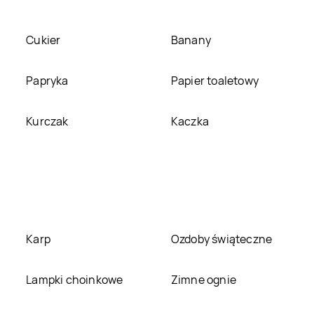
Mazowiecki
Rossmann
Gryfice
Rossmann
Gryfino
Cukier
Banany
Rossmann
Rossmann
Iława
Papryka
Papier toaletowy
Hrubieszów
Rossmann
Jarocin
Rossmann
Jarosław
Kurczak
Kaczka
Rossmann
Jaworzno
Rossmann
Jędrzejów
Rossmann
Józefów
Rossmann
Kalisz
Rossmann
Karp
Karpacz
Rossmann
Ozdoby świąteczne
Kartuzy
Rossmann
Lampki choinkowe
Kętrzyn
Rossmann
Zimne ognie
Kęty