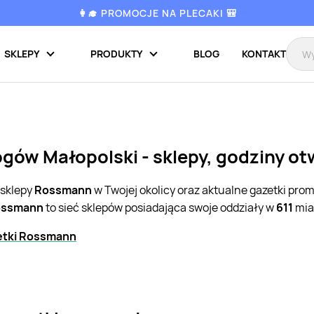
👩‍🎓 PROMOCJE NA PLECAKI 🎒
SKLEPY
PRODUKTY
BLOG
KONTAKT
ów Małopolski - sklepy, godziny ot
 sklepy
Rossmann
w Twojej okolicy oraz aktualne gazetki pro
ossmann
to sieć sklepów posiadająca swoje oddziały w
611
mia
etki Rossmann