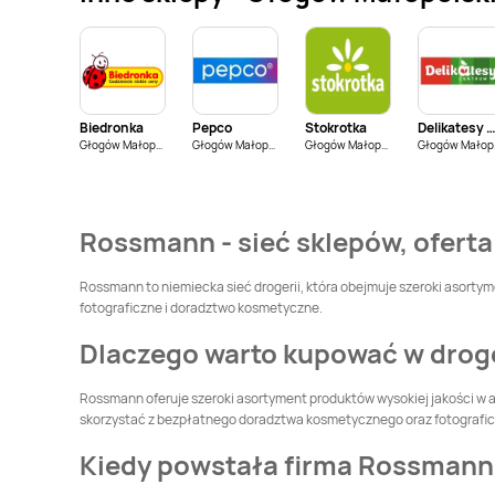
Rossmann
Rossmann
Boguszów-Gorce
Bolesławiec
Rossmann
Brwinów
Rossmann
Brzeg
Biedronka
Pepco
Stokrotka
Delikatesy Centr
Rossmann
Brzeziny
Rossmann
Brzostek
Głogów Małopolski
Głogów Małopolski
Głogów Małopolski
Gł
Rossmann
Bytom
Rossmann
Bytom
Odrzański
Rossmann - sieć sklepów, oferta
Rossmann
Chełmża
Rossmann
Chociwel
Rossmann to niemiecka sieć drogerii, która obejmuje szeroki asortyme
fotograficzne i doradztwo kosmetyczne.
Rossmann
Choroszcz
Rossmann
Chorzów
Dlaczego warto kupować w dro
Rossmann
Rossmann
Rossmann oferuje szeroki asortyment produktów wysokiej jakości w a
Ciechanowiec
Ciechocinek
skorzystać z bezpłatnego doradztwa kosmetycznego oraz fotografi
Rossmann
Rossmann
Czeladź
Kiedy powstała firma Rossmann
Czechowice-