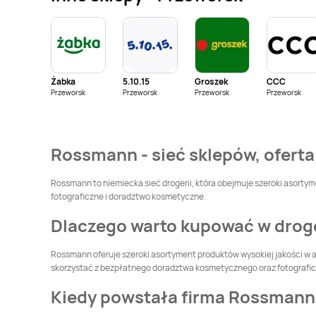
Rossmann
Rossmann
Boguszów-Gorce
Bolesławiec
Rossmann
Brwinów
Rossmann
Brzeg
Żabka
5.10.15
Groszek
CCC
Rossmann
Brzeziny
Rossmann
Brzostek
Przeworsk
Przeworsk
Przeworsk
Przeworsk
Rossmann
Bytom
Rossmann
Bytom
Odrzański
Rossmann - sieć sklepów, oferta
Rossmann
Chełmża
Rossmann
Chociwel
Rossmann to niemiecka sieć drogerii, która obejmuje szeroki asortyme
fotograficzne i doradztwo kosmetyczne.
Rossmann
Choroszcz
Rossmann
Chorzów
Dlaczego warto kupować w dro
Rossmann
Rossmann
Rossmann oferuje szeroki asortyment produktów wysokiej jakości w a
Ciechanowiec
Ciechocinek
skorzystać z bezpłatnego doradztwa kosmetycznego oraz fotografi
Rossmann
Rossmann
Czeladź
Kiedy powstała firma Rossmann
Czechowice-