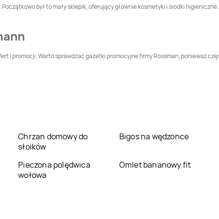
Leszczyny
oczątkowo był to mały sklepik, oferujący głównie kosmetyki i środki higieniczne. 
Rossmann
Dąbrowa
Rossmann
Darłowo
Tarnowska
mann
Rossmann
Dobczyce
Rossmann
Dobre
Miasto
ert i promocji. Warto sprawdzać gazetki promocyjne firmy Rossman, ponieważ częst
Rossmann
Rossmann
Elbląg
Dzierżoniów
Rossmann
Giżycko
Rossmann
Gliwice
Rossmann
Rossmann
Chrzan domowy do
Bigos na wędzonce
Głubczyce
Głuchołazy
słoików
Rossmann
Gogolin
Rossmann
Goleniów
Pieczona polędwica
Omlet bananowy fit
wołowa
Rossmann
Gorlice
Rossmann
Gorzów
Wielkopolski
Rossmann
Grajewo
Rossmann
Grodków