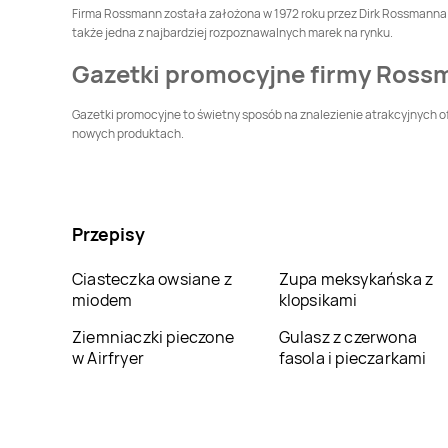
Dziedzice
Firma Rossmann została założona w 1972 roku przez Dirk Rossmanna. P
Rossmann
także jedna z najbardziej rozpoznawalnych marek na rynku.
Dąbrowa
Rossmann
Dąbrowa
Białostocka
Górnicza
Gazetki promocyjne firmy Ross
Rossmann
Dębno
Rossmann
Debrzno
Gazetki promocyjne to świetny sposób na znalezienie atrakcyjnych of
nowych produktach.
Rossmann
Dynów
Rossmann
Działdowo
Rossmann
Gdańsk
Rossmann
Gdynia
Przepisy
Rossmann
Głogówek
Rossmann
Głowno
Ciasteczka owsiane z
Zupa meksykańska z
miodem
klopsikami
Rossmann
Rossmann
Gniezno
Ziemniaczki pieczone
Gulasz z czerwona
Gniewkowo
w Airfryer
fasola i pieczarkami
Rossmann
Góra
Rossmann
Góra
Kalwaria
Rossmann
Gostynin
Rossmann
Grabów