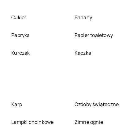
Rossmann
Grudziądz
Rossmann
Gryfice
Cukier
Banany
Rossmann
Hel
Rossmann
Papryka
Papier toaletowy
Hrubieszów
Rossmann
Janów
Rossmann
Jarocin
Kurczak
Kaczka
Lubelski
Rossmann
Jaworze
Rossmann
Jaworzno
Rossmann
Rossmann
Józefów
Józefosław
Rossmann
Karp
Karczew
Rossmann
Ozdoby świąteczne
Karpacz
Rossmann
Lampki choinkowe
Kępno
Rossmann
Zimne ognie
Kętrzyn