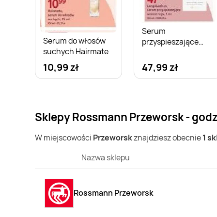
Serum
Serum do włosów
przyspieszające
suchych Hairmate
wzrost rzęs
Long4Lashes
10,99 zł
47,99 zł
Sklepy Rossmann Przeworsk - godz
W miejscowości
Przeworsk
znajdziesz obecnie
1 s
Nazwa sklepu
Rossmann Przeworsk