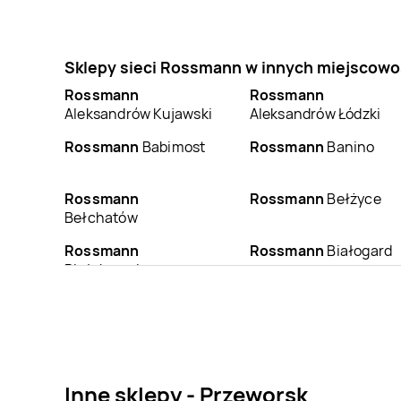
Sklepy sieci Rossmann w innych miejscowo
Rossmann
Rossmann
Aleksandrów Kujawski
Aleksandrów Łódzki
Rossmann
Babimost
Rossmann
Banino
Rossmann
Rossmann
Bełżyce
Bełchatów
Rossmann
Rossmann
Białogard
Białobrzegi
Rossmann
Bielsk
Rossmann
Bielsko-
Podlaski
Biała
Rossmann
Rossmann
Błonie
Blachownia
Inne sklepy - Przeworsk