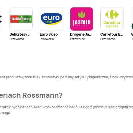
Rossmann
Bolszewo
Rossmann
Braniewo
Rossmann
Brzeg
Rossmann
Brześć
Dolny
Kujawski
Delikatesy Centrum
Euro Sklep
Drogerie Jasmin
Carrefour Express
Rossmann
Brzozów
Rossmann
Buk
Przeworsk
Przeworsk
Przeworsk
Przeworsk
P
Rossmann
Bytów
Rossmann
Chełm
Rossmann
Chodzież
Rossmann
Chojna
nt produktów, takich jak: kosmetyki, perfumy, artykuły higieniczne, środki czystoś
Rossmann
Rossmann
Chrzanów
geriach Rossmann?
Choszczno
Rossmann
Cieszyn
Rossmann
Czaplinek
trakcyjnych cenach. Produkty Rossmanna cechuje dobra jakość, a sieć drogerii re
cznego.
Rossmann
Czersk
Rossmann
Czerwionka-