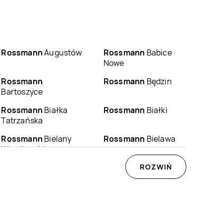
Rossmann
Augustów
Rossmann
Babice
Nowe
Rossmann
Rossmann
Będzin
Bartoszyce
Rossmann
Białka
Rossmann
Białki
Tatrzańska
Rossmann
Bielany
Rossmann
Bielawa
Wrocławskie
Rossmann
Biłgoraj
Rossmann
ROZWIŃ
Biskupiec
Rossmann
Bogatynia
Rossmann
Boguchwała