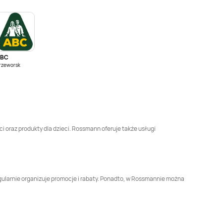
Rossmann
Brodnica
Rossmann
Brusy
Rossmann
Brzesko
Rossmann
Brzeszcze
ABC
Rossmann
Busko-
Rossmann
Bydgoszcz
rzeworsk
Zdrój
Rossmann
Chełmek
Rossmann
Chełmno
Rossmann
Chojnice
Rossmann
Chojnów
ci oraz produkty dla dzieci. Rossmann oferuje także usługi
Rossmann
Rossmann
Chwaszczyno
Ciechanów
Rossmann
Czarna
Rossmann
Czarnków
gularnie organizuje promocje i rabaty. Ponadto, w Rossmannie można
Białostocka
Rossmann
Rossmann
Człuchów
Częstochowa