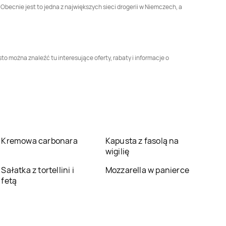
Obecnie jest to jedna z największych sieci drogerii w Niemczech, a
Rossmann
Dębica
Rossmann
Dęblin
Rossmann
Drawsko
Rossmann
Pomorskie
Drezdenko
o można znaleźć tu interesujące oferty, rabaty i informacje o
Rossmann
Ełk
Rossmann
Garwolin
Rossmann
Głogów
Rossmann
Głogów
Małopolski
Rossmann
Głuszyca
Rossmann
Gniew
Kremowa carbonara
Kapusta z fasolą na
wigilię
Rossmann
Golub-
Rossmann
Gołdap
Sałatka z tortellini i
Mozzarella w panierce
Dobrzyń
fetą
Rossmann
Gorzyce
Rossmann
Gostyń
Rossmann
Grodzisk
Rossmann
Grodzisk