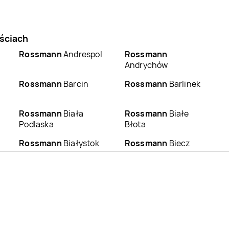
ściach
Rossmann
Andrespol
Rossmann
Andrychów
Rossmann
Barcin
Rossmann
Barlinek
Rossmann
Biała
Rossmann
Białe
Podlaska
Błota
Rossmann
Białystok
Rossmann
Biecz
Rossmann
Bieruń
Rossmann
Bierutów
Rossmann
Bobowa
Rossmann
Bochnia