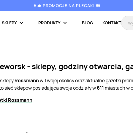
👩‍🎓 PROMOCJE NA PLECAKI 🎒
SKLEPY
PRODUKTY
BLOG
KONTAKT
worsk - sklepy, godziny otwarcia, g
 sklepy
Rossmann
w Twojej okolicy oraz aktualne gazetki pro
to sieć sklepów posiadająca swoje oddziały w
611
miastach w c
etki Rossmann