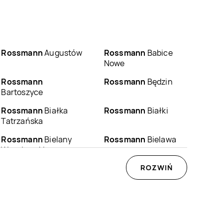
Rossmann
Augustów
Rossmann
Babice
Nowe
Rossmann
Rossmann
Będzin
Bartoszyce
Rossmann
Białka
Rossmann
Białki
Tatrzańska
Rossmann
Bielany
Rossmann
Bielawa
Wrocławskie
Rossmann
Biłgoraj
Rossmann
ROZWIŃ
Biskupiec
Rossmann
Bogatynia
Rossmann
Boguchwała