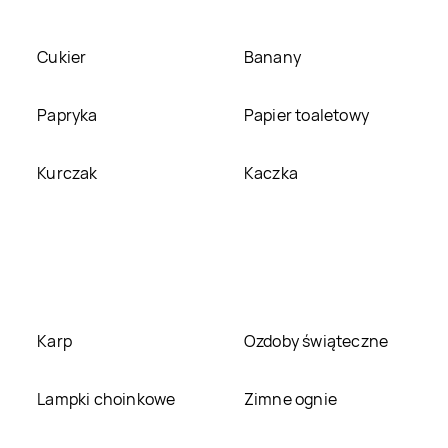
Rossmann
Grudziądz
Rossmann
Gryfice
Cukier
Banany
Rossmann
Hel
Rossmann
Papryka
Papier toaletowy
Hrubieszów
Rossmann
Janów
Rossmann
Jarocin
Kurczak
Kaczka
Lubelski
Rossmann
Jaworze
Rossmann
Jaworzno
Rossmann
Rossmann
Józefów
Józefosław
Rossmann
Karp
Karczew
Rossmann
Ozdoby świąteczne
Karpacz
Rossmann
Lampki choinkowe
Kępno
Rossmann
Zimne ognie
Kętrzyn