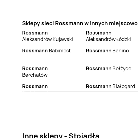
Sklepy sieci Rossmann w innych miejscowo
Rossmann
Rossmann
Aleksandrów Kujawski
Aleksandrów Łódzki
Rossmann
Babimost
Rossmann
Banino
Rossmann
Rossmann
Bełżyce
Bełchatów
Rossmann
Rossmann
Białogard
Białobrzegi
Rossmann
Bielsk
Rossmann
Bielsko-
Podlaski
Biała
Rossmann
Rossmann
Błonie
Blachownia
Inne sklepy - Stojadła