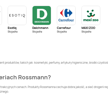
Rossmann
Bolszewo
Rossmann
Braniewo
Rossmann
Brzeg
Rossmann
Brześć
Dolny
Kujawski
Esotiq
Deichmann
Carrefour
MAXI ZOO
Rossmann
Brzozów
Rossmann
Buk
Stojadła
Stojadła
Stojadła
Stojadła
Rossmann
Bytów
Rossmann
Chełm
Rossmann
Chodzież
Rossmann
Chojna
nt produktów, takich jak: kosmetyki, perfumy, artykuły higieniczne, środki czystoś
Rossmann
Rossmann
Chrzanów
geriach Rossmann?
Choszczno
Rossmann
Cieszyn
Rossmann
Czaplinek
trakcyjnych cenach. Produkty Rossmanna cechuje dobra jakość, a sieć drogerii re
cznego.
Rossmann
Czersk
Rossmann
Czerwionka-