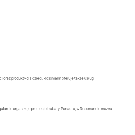
Rossmann
Brodnica
Rossmann
Brusy
Rossmann
Brzesko
Rossmann
Brzeszcze
Rossmann
Busko-
Rossmann
Bydgoszcz
Zdrój
Rossmann
Chełmek
Rossmann
Chełmno
Rossmann
Chojnice
Rossmann
Chojnów
ci oraz produkty dla dzieci. Rossmann oferuje także usługi
Rossmann
Rossmann
Chwaszczyno
Ciechanów
Rossmann
Czarna
Rossmann
Czarnków
gularnie organizuje promocje i rabaty. Ponadto, w Rossmannie można
Białostocka
Rossmann
Rossmann
Człuchów
Częstochowa