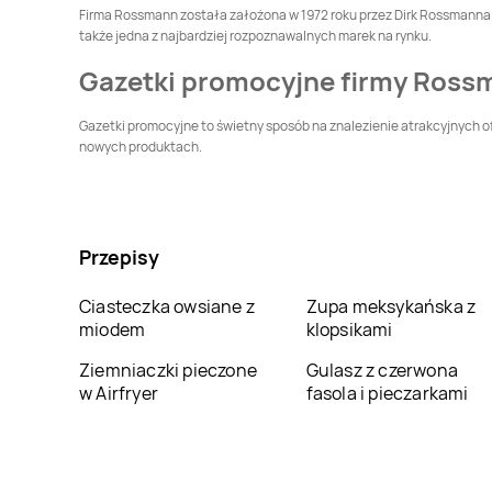
Dziedzice
Firma Rossmann została założona w 1972 roku przez Dirk Rossmanna. P
Rossmann
także jedna z najbardziej rozpoznawalnych marek na rynku.
Dąbrowa
Rossmann
Dąbrowa
Białostocka
Górnicza
Gazetki promocyjne firmy Ross
Rossmann
Dębno
Rossmann
Debrzno
Gazetki promocyjne to świetny sposób na znalezienie atrakcyjnych of
nowych produktach.
Rossmann
Dynów
Rossmann
Działdowo
Rossmann
Gdańsk
Rossmann
Gdynia
Przepisy
Rossmann
Głogówek
Rossmann
Głowno
Ciasteczka owsiane z
Zupa meksykańska z
miodem
klopsikami
Rossmann
Rossmann
Gniezno
Ziemniaczki pieczone
Gulasz z czerwona
Gniewkowo
w Airfryer
fasola i pieczarkami
Rossmann
Góra
Rossmann
Góra
Kalwaria
Rossmann
Gostynin
Rossmann
Grabów