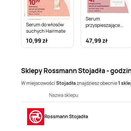
Serum
Serum do włosów
przyspieszające
suchych Hairmate
wzrost rzęs
Long4Lashes
10,99 zł
47,99 zł
Sklepy Rossmann Stojadła - godzi
W miejscowości
Stojadła
znajdziesz obecnie
1 skl
Nazwa sklepu
Rossmann Stojadła