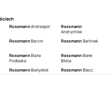
ściach
Rossmann
Andrespol
Rossmann
Andrychów
Rossmann
Barcin
Rossmann
Barlinek
Rossmann
Biała
Rossmann
Białe
Podlaska
Błota
Rossmann
Białystok
Rossmann
Biecz
Rossmann
Bieruń
Rossmann
Bierutów
Rossmann
Bobowa
Rossmann
Bochnia