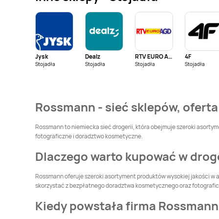
Rossmann
Rossmann
Boguszów-Gorce
Bolesławiec
Rossmann
Brwinów
Rossmann
Brzeg
Jysk
Dealz
RTV EURO AGD
4F
Rossmann
Brzeziny
Rossmann
Brzostek
Stojadła
Stojadła
Stojadła
Stojadła
Rossmann
Bytom
Rossmann
Bytom
Odrzański
Rossmann - sieć sklepów, oferta
Rossmann
Chełmża
Rossmann
Chociwel
Rossmann to niemiecka sieć drogerii, która obejmuje szeroki asortyme
fotograficzne i doradztwo kosmetyczne.
Rossmann
Choroszcz
Rossmann
Chorzów
Dlaczego warto kupować w dro
Rossmann
Rossmann
Rossmann oferuje szeroki asortyment produktów wysokiej jakości w a
Ciechanowiec
Ciechocinek
skorzystać z bezpłatnego doradztwa kosmetycznego oraz fotografi
Rossmann
Rossmann
Czeladź
Kiedy powstała firma Rossmann
Czechowice-