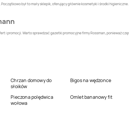
Leszczyny
oczątkowo był to mały sklepik, oferujący głównie kosmetyki i środki higieniczne. 
Rossmann
Dąbrowa
Rossmann
Darłowo
Tarnowska
mann
Rossmann
Dobczyce
Rossmann
Dobre
Miasto
ert i promocji. Warto sprawdzać gazetki promocyjne firmy Rossman, ponieważ częst
Rossmann
Rossmann
Elbląg
Dzierżoniów
Rossmann
Giżycko
Rossmann
Gliwice
Rossmann
Rossmann
Chrzan domowy do
Bigos na wędzonce
Głubczyce
Głuchołazy
słoików
Rossmann
Gogolin
Rossmann
Goleniów
Pieczona polędwica
Omlet bananowy fit
wołowa
Rossmann
Gorlice
Rossmann
Gorzów
Wielkopolski
Rossmann
Grajewo
Rossmann
Grodków