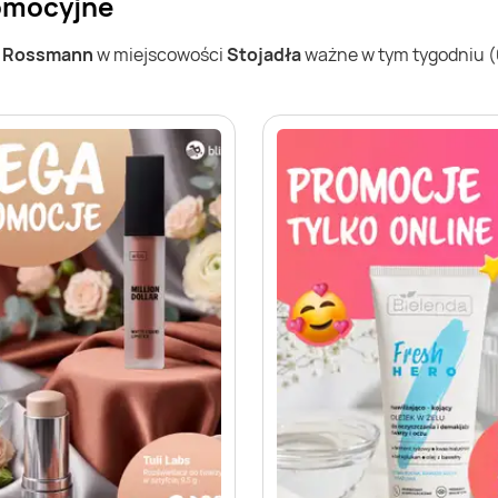
romocyjne
w
Rossmann
w miejscowości
Stojadła
ważne w tym tygodniu (03