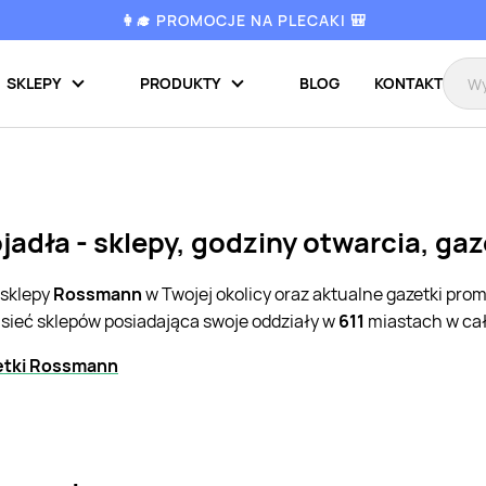
👩‍🎓 PROMOCJE NA PLECAKI 🎒
SKLEPY
PRODUKTY
BLOG
KONTAKT
adła - sklepy, godziny otwarcia, ga
 sklepy
Rossmann
w Twojej okolicy oraz aktualne gazetki pro
 sieć sklepów posiadająca swoje oddziały w
611
miastach w cał
etki Rossmann