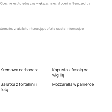
Obecnie jest to jedna z największych sieci drogerii w Niemczech, a
Rossmann
Dębica
Rossmann
Dęblin
Rossmann
Drawsko
Rossmann
Pomorskie
Drezdenko
o można znaleźć tu interesujące oferty, rabaty i informacje o
Rossmann
Ełk
Rossmann
Garwolin
Rossmann
Głogów
Rossmann
Głogów
Małopolski
Rossmann
Głuszyca
Rossmann
Gniew
Kremowa carbonara
Kapusta z fasolą na
wigilię
Rossmann
Golub-
Rossmann
Gołdap
Sałatka z tortellini i
Mozzarella w panierce
Dobrzyń
fetą
Rossmann
Gorzyce
Rossmann
Gostyń
Rossmann
Grodzisk
Rossmann
Grodzisk