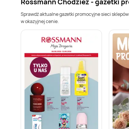
Rossmann Chodzież - gazetki p
Sprawdź aktualne gazetki promocyjne sieci sklepó
w okazyjnej cenie.