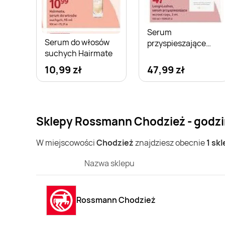
Serum
Serum do włosów
przyspieszające
suchych Hairmate
wzrost rzęs
Long4Lashes
10,99 zł
47,99 zł
Sklepy Rossmann Chodzież - godzi
W miejscowości
Chodzież
znajdziesz obecnie
1 sk
Nazwa sklepu
Rossmann Chodzież