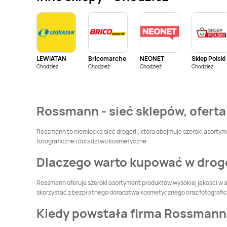
Rossmann
Rossmann
Boguszów-Gorce
Bolesławiec
Rossmann
Brwinów
Rossmann
Brzeg
LEWIATAN
Bricomarche
NEONET
Sklep Polski
Rossmann
Brzeziny
Rossmann
Brzostek
Chodzież
Chodzież
Chodzież
Chodzież
Rossmann
Bytom
Rossmann
Bytom
Odrzański
Rossmann - sieć sklepów, oferta
Rossmann
Chełmża
Rossmann
Chociwel
Rossmann to niemiecka sieć drogerii, która obejmuje szeroki asortyme
fotograficzne i doradztwo kosmetyczne.
Rossmann
Chorzów
Rossmann
Dlaczego warto kupować w dro
Choszczno
Rossmann
Rossmann
Cieszyn
Rossmann oferuje szeroki asortyment produktów wysokiej jakości w a
Ciechocinek
skorzystać z bezpłatnego doradztwa kosmetycznego oraz fotografi
Kiedy powstała firma Rossmann
Rossmann
Czeladź
Rossmann
Czersk