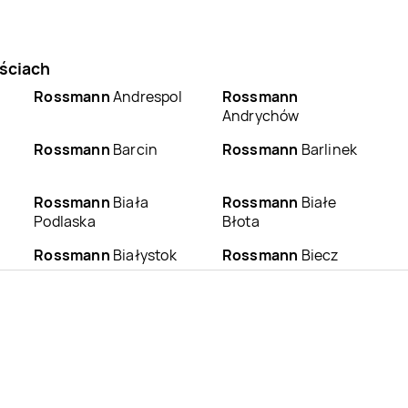
ściach
Rossmann
Andrespol
Rossmann
Andrychów
Rossmann
Barcin
Rossmann
Barlinek
Rossmann
Biała
Rossmann
Białe
Podlaska
Błota
Rossmann
Białystok
Rossmann
Biecz
Rossmann
Bieruń
Rossmann
Bierutów
Rossmann
Bobowa
Rossmann
Bochnia