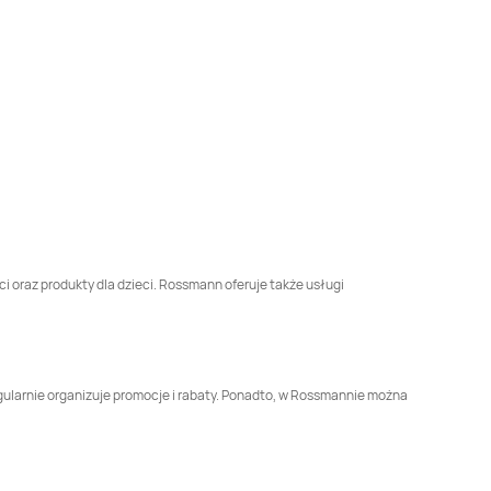
Rossmann
Brodnica
Rossmann
Brusy
Rossmann
Brzesko
Rossmann
Brzeszcze
Rossmann
Busko-
Rossmann
Bydgoszcz
Zdrój
Rossmann
Chełmek
Rossmann
Chełmno
Rossmann
Chojnów
Rossmann
Choroszcz
ci oraz produkty dla dzieci. Rossmann oferuje także usługi
Rossmann
Rossmann
Ciechanów
Ciechanowiec
Rossmann
Czarnków
Rossmann
gularnie organizuje promocje i rabaty. Ponadto, w Rossmannie można
Czechowice-
Dziedzice
Rossmann
Człuchów
Rossmann
Dąbrowa
Białostocka