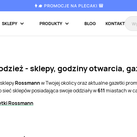
👩‍🎓 PROMOCJE NA PLECAKI 🎒
SKLEPY
PRODUKTY
BLOG
KONTAKT
zież - sklepy, godziny otwarcia, ga
 sklepy
Rossmann
w Twojej okolicy oraz aktualne gazetki pro
o sieć sklepów posiadająca swoje oddziały w
611
miastach w ca
etki Rossmann