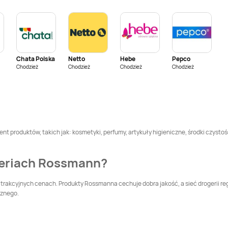
Rossmann
Bolszewo
Rossmann
Braniewo
Rossmann
Brzeg
Rossmann
Brześć
Dolny
Kujawski
Chata Polska
Netto
Hebe
Pepco
Rossmann
Brzozów
Rossmann
Buk
Chodzież
Chodzież
Chodzież
Chodzież
Rossmann
Bytów
Rossmann
Chełm
Rossmann
Chojna
Rossmann
Chojnice
nt produktów, takich jak: kosmetyki, perfumy, artykuły higieniczne, środki czystoś
Rossmann
Chrzanów
Rossmann
geriach Rossmann?
Chwaszczyno
Rossmann
Czaplinek
Rossmann
Czarna
trakcyjnych cenach. Produkty Rossmanna cechuje dobra jakość, a sieć drogerii re
Białostocka
cznego.
Rossmann
Rossmann
Czerwionka-
Częstochowa