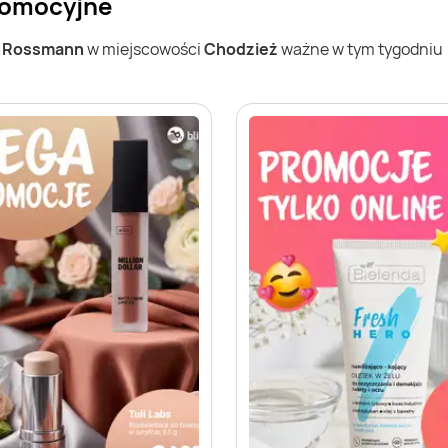
romocyjne
w
Rossmann
w miejscowości
Chodzież
ważne w tym tygodniu (0