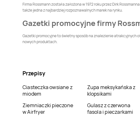
Firma Rossmann została założona w 1972 roku przez Dirk Rossmanna. P
także jedna z najbardziej rozpoznawalnych marek na rynku.
Rossmann
Dąbrowa
Rossmann
Dąbrowa
Gazetki promocyjne firmy Ross
Górnicza
Tarnowska
Rossmann
Debrzno
Rossmann
Dobczyce
Gazetki promocyjne to świetny sposób na znalezienie atrakcyjnych of
nowych produktach.
Rossmann
Działdowo
Rossmann
Dzierżoniów
Rossmann
Gdynia
Rossmann
Giżycko
Przepisy
Ciasteczka owsiane z
Zupa meksykańska z
Rossmann
Głowno
Rossmann
miodem
klopsikami
Głubczyce
Ziemniaczki pieczone
Gulasz z czerwona
Rossmann
Gniezno
Rossmann
Gogolin
w Airfryer
fasola i pieczarkami
Rossmann
Góra
Rossmann
Gorlice
Kalwaria