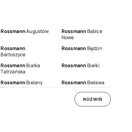
Rossmann
Augustów
Rossmann
Babice
Nowe
Rossmann
Rossmann
Będzin
Bartoszyce
Rossmann
Białka
Rossmann
Białki
Tatrzańska
Rossmann
Bielany
Rossmann
Bielawa
Wrocławskie
Rossmann
Biłgoraj
Rossmann
ROZWIŃ
Biskupiec
Rossmann
Bogatynia
Rossmann
Boguchwała