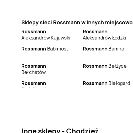
Sklepy sieci Rossmann w innych miejscowo
Rossmann
Rossmann
Aleksandrów Kujawski
Aleksandrów Łódzki
Rossmann
Babimost
Rossmann
Banino
Rossmann
Rossmann
Bełżyce
Bełchatów
Rossmann
Rossmann
Białogard
Białobrzegi
Rossmann
Bielsk
Rossmann
Bielsko-
Podlaski
Biała
Rossmann
Rossmann
Błonie
Blachownia
Inne sklepy - Chodzież