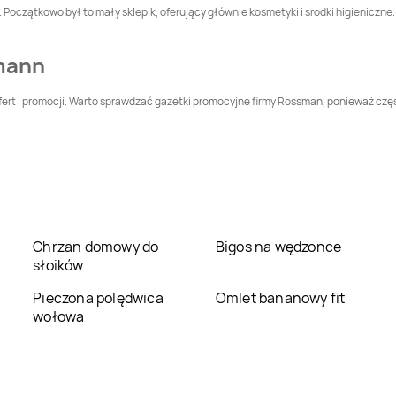
oczątkowo był to mały sklepik, oferujący głównie kosmetyki i środki higieniczne. 
Leszczyny
Rossmann
Darłowo
Rossmann
Dębica
mann
Rossmann
Dobre
Rossmann
Drawsko
ert i promocji. Warto sprawdzać gazetki promocyjne firmy Rossman, ponieważ częst
Miasto
Pomorskie
Rossmann
Elbląg
Rossmann
Ełk
Rossmann
Gliwice
Rossmann
Głogów
Chrzan domowy do
Bigos na wędzonce
Rossmann
Rossmann
Głuszyca
słoików
Głuchołazy
Pieczona polędwica
Omlet bananowy fit
Rossmann
Goleniów
Rossmann
Golub-
wołowa
Dobrzyń
Rossmann
Gorzów
Rossmann
Gorzyce
Wielkopolski