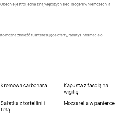
Obecnie jest to jedna z największych sieci drogerii w Niemczech, a
Rossmann
Dęblin
Rossmann
Dębno
Rossmann
Rossmann
Dynów
o można znaleźć tu interesujące oferty, rabaty i informacje o
Drezdenko
Rossmann
Garwolin
Rossmann
Gdańsk
Rossmann
Głogów
Rossmann
Głogówek
Małopolski
Kremowa carbonara
Kapusta z fasolą na
Rossmann
Gniew
Rossmann
wigilię
Gniewkowo
Sałatka z tortellini i
Mozzarella w panierce
Rossmann
Gołdap
Rossmann
Góra
fetą
Rossmann
Gostyń
Rossmann
Gostynin