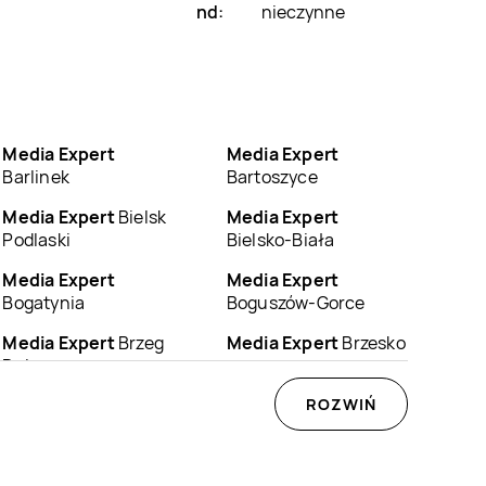
nd:
nieczynne
Media Expert
Media Expert
Barlinek
Bartoszyce
Media Expert
Bielsk
Media Expert
Podlaski
Bielsko-Biała
Media Expert
Media Expert
Bogatynia
Boguszów-Gorce
Media Expert
Brzeg
Media Expert
Brzesko
Dolny
Media Expert
Media Expert
ROZWIŃ
Bydgoszcz
Bystrzyca Kłodzka
Media Expert
Media Expert