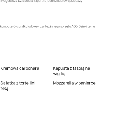
 Bydgoszczy. Dziś Media Expert to jeden z liderów sprzedaży
Media Expert
Media Expert
Grójec
Grodzisk Wielkopolski
Media Expert
Media Expert
Hajnówka
Hrubieszów
komputerów, pralki, lodówek czy też innego sprzętu AGD. Dzięki temu
Media Expert
Media Expert
Jasło
Jarosław
Media Expert
Media Expert
Jelcz-
Jędrzejów
Laskowice
Media Expert
Media Expert
Kartuzy
Kańczuga
Kremowa carbonara
Kapusta z fasolą na
wigilię
Media Expert
Kętrzyn
Media Expert
Kęty
Sałatka z tortellini i
Mozzarella w panierce
fetą
Media Expert
Kłodzko
Media Expert
Knurów
Media Expert
Konin
Media Expert
Końskie