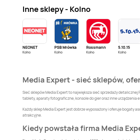
Inne sklepy - Kolno
Media Expert
Chojna
Media Expert
Chorzów
Media Expert
Media Expert
Czarnków
Czechowice-
Dziedzice
NEONET
PSB Mrówka
Rossmann
5.10.15
Media Expert
Kolno
Kolno
Kolno
Media Expert
Kolno
Dąbrowa Białostocka
Dąbrowa Tarnowska
Media Expert
Media Expert
Dynów
Media Expert - sieć sklepów, ofe
Drezdenko
Media Expert
Media Expert
Gdańsk
Sieć sklepów Media Expert to największa sieć sprzedaży detalicznej 
Garwolin
tablety, aparaty fotograficzne, konsole do gier oraz inne urządzenia e
Media Expert
Media Expert
Każdy sklep Media Expert jest dobrze wyposażony i oferuje bogaty as
Głogówek
Głubczyce
atrakcyjne.
Media Expert
Golub-
Media Expert
Gołdap
Kiedy powstała firma Media Exp
Dobrzyń