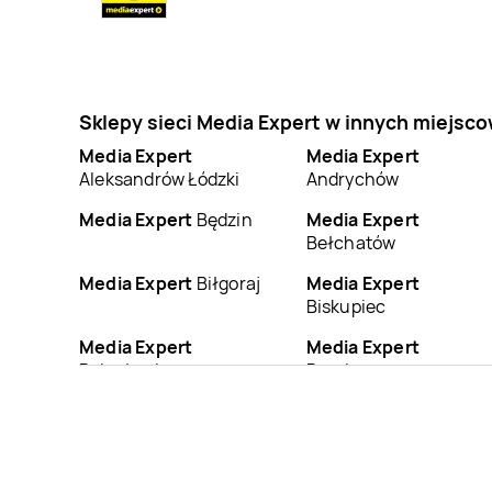
Sklepy sieci Media Expert w innych miejsc
Media Expert
Media Expert
Aleksandrów Łódzki
Andrychów
Media Expert
Będzin
Media Expert
Bełchatów
Media Expert
Biłgoraj
Media Expert
Biskupiec
Media Expert
Media Expert
Bolesławiec
Braniewo
Media Expert
Media Expert
Brzeszcze
Brzeziny
Media Expert
Bytom
Media Expert
Bytów