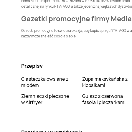
Firma Media Expert została założona w 1996 roku przez dwóch braci - 
Media Expert
Media Expert
detalicznej na rynku RTV i AGD, a także jeden z największych dystry
Gostynin
Grajewo
Gazetki promocyjne firmy Media
Media Expert
Media Expert
Gryfice
Grudziądz
Gazetki promocyjne to świetna okazja, aby kupić sprzęt RTV i AGD w 
każdy może znaleźć coś dla siebie.
Media Expert
Iława
Media Expert
Inowrocław
Media Expert
Media Expert
Jastrowie
Jastrzębie-Zdrój
Przepisy
Media Expert
Jelenia
Media Expert
Kalisz
Góra
Ciasteczka owsiane z
Zupa meksykańska z
miodem
klopsikami
Media Expert
Media Expert
Katowice
Kazimierza Wielka
Ziemniaczki pieczone
Gulasz z czerwona
w Airfryer
fasola i pieczarkami
Media Expert
Kielce
Media Expert
Kiełczewo
Media Expert
Media Expert
Koło
Kolbuszowa