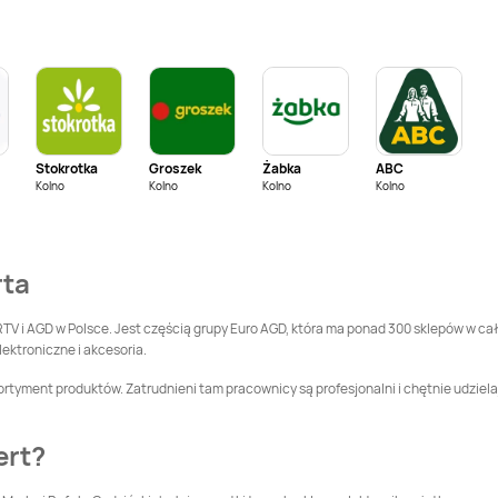
Chełmno
Media Expert
Media Expert
Choszczno
Chrzanów
Media Expert
Czersk
Media Expert
Czerwionka-
Leszczyny
Stokrotka
Groszek
Żabka
ABC
Kolno
Media Expert
Kolno
Dębica
Kolno
Media Expert
Kolno
Dębno
Media Expert
Media Expert
rta
Działdowo
Dzierżoniów
Media Expert
Gdynia
Media Expert
Giżycko
RTV i AGD w Polsce. Jest częścią grupy Euro AGD, która ma ponad 300 sklepów w cał
lektroniczne i akcesoria.
Media Expert
Media Expert
ortyment produktów. Zatrudnieni tam pracownicy są profesjonalni i chętnie udziela
Głuchołazy
Gniewkowo
Media Expert
Góra
Media Expert
Gorlice
ert?