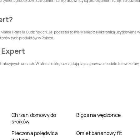
ortyment produktów. Zatrudnieni tam pracownicy są profesjonalni i chętnie udziela
Głuchołazy
Gniewkowo
Media Expert
Góra
Media Expert
Gorlice
ert?
Marka i Rafała Gudzińskich. Jej początki to mały sklep z elektroniką użytkowaną w
Media Expert
Media Expert
butorów tych produktów w Polsce.
Grodków
Grodzisk Mazowiecki
 Expert
Media Expert
Gryfino
Media Expert
Gubin
atrakcyjnych cenach. W ofercie sklepu znajdują się najnowsze modele telewizorów, 
Media Expert
Janki
Media Expert
Jarocin
Media Expert
Jawor
Media Expert
Jaworzno
Media Expert
Kamień
Media Expert
Pomorski
Kamienna Góra
Chrzan domowy do
Bigos na wędzonce
słoików
Media Expert
Media Expert
Kępno
Kędzierzyn-Koźle
Pieczona polędwica
Omlet bananowy fit
wołowa