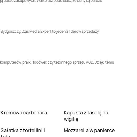
ją porad zakupowych. Warto też podkreślić, że ceny są bardzo
Gniezno
Goleniów
Media Expert
Gorzów
Media Expert
Gostyń
Wielkopolski
 Bydgoszczy. Dziś Media Expert to jeden z liderów sprzedaży
Media Expert
Media Expert
Grójec
Grodzisk Wielkopolski
Media Expert
Media Expert
Hajnówka
Hrubieszów
komputerów, pralki, lodówek czy też innego sprzętu AGD. Dzięki temu
Media Expert
Media Expert
Jasło
Jarosław
Media Expert
Media Expert
Jelcz-
Jędrzejów
Laskowice
Media Expert
Media Expert
Kartuzy
Kańczuga
Kremowa carbonara
Kapusta z fasolą na
wigilię
Media Expert
Kętrzyn
Media Expert
Kęty
Sałatka z tortellini i
Mozzarella w panierce
fetą