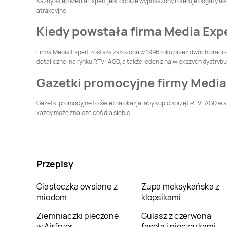
Każdy sklep Media Expert jest dobrze wyposażony i oferuje bogaty as
Głogówek
Głubczyce
atrakcyjne.
Media Expert
Golub-
Media Expert
Gołdap
Kiedy powstała firma Media Exp
Dobrzyń
Firma Media Expert została założona w 1996 roku przez dwóch braci - 
Media Expert
Media Expert
detalicznej na rynku RTV i AGD, a także jeden z największych dystry
Gostynin
Grajewo
Gazetki promocyjne firmy Media
Media Expert
Media Expert
Gryfice
Grudziądz
Gazetki promocyjne to świetna okazja, aby kupić sprzęt RTV i AGD w 
każdy może znaleźć coś dla siebie.
Media Expert
Iława
Media Expert
Inowrocław
Media Expert
Media Expert
Jastrowie
Jastrzębie-Zdrój
Przepisy
Media Expert
Jelenia
Media Expert
Kalisz
Góra
Ciasteczka owsiane z
Zupa meksykańska z
miodem
klopsikami
Media Expert
Media Expert
Katowice
Kazimierza Wielka
Ziemniaczki pieczone
Gulasz z czerwona
w Airfryer
fasola i pieczarkami