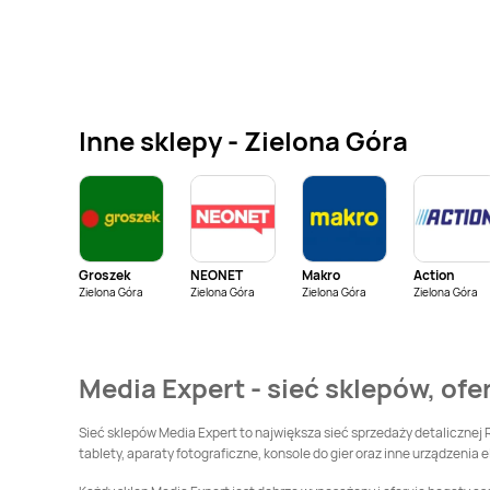
Media Expert
Media Expert
Brzeszcze
Brzeziny
Media Expert
Bytom
Media Expert
Bytów
Inne sklepy - Zielona Góra
Media Expert
Chojna
Media Expert
Chorzów
Media Expert
Media Expert
Czarnków
Czechowice-
Dziedzice
Groszek
NEONET
Makro
Action
Media Expert
Zielona Góra
Zielona Góra
Zielona Góra
Media Expert
Zielona Góra
Dąbrowa Białostocka
Dąbrowa Tarnowska
Media Expert
Media Expert
Dynów
Media Expert - sieć sklepów, ofe
Drezdenko
Media Expert
Media Expert
Gdańsk
Sieć sklepów Media Expert to największa sieć sprzedaży detalicznej 
Garwolin
tablety, aparaty fotograficzne, konsole do gier oraz inne urządzenia e
Media Expert
Media Expert