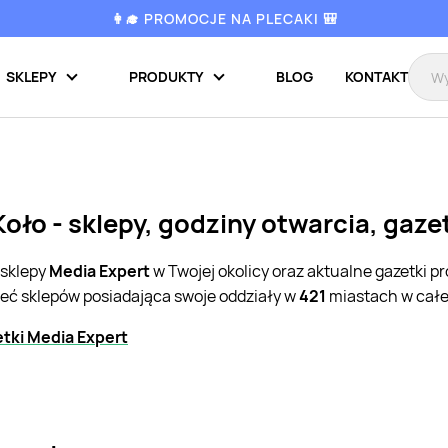
👩‍🎓 PROMOCJE NA PLECAKI 🎒
SKLEPY
PRODUKTY
BLOG
KONTAKT
oło - sklepy, godziny otwarcia, gaz
 sklepy
Media Expert
w Twojej okolicy oraz aktualne gazetki 
ieć sklepów posiadająca swoje oddziały w
421
miastach w całej
tki Media Expert