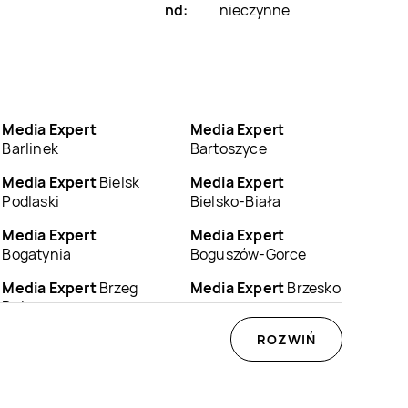
nd:
nieczynne
Media Expert
Media Expert
Barlinek
Bartoszyce
Media Expert
Bielsk
Media Expert
Podlaski
Bielsko-Biała
Media Expert
Media Expert
Bogatynia
Boguszów-Gorce
Media Expert
Brzeg
Media Expert
Brzesko
Dolny
Media Expert
Media Expert
ROZWIŃ
Bydgoszcz
Bystrzyca Kłodzka
Media Expert
Media Expert