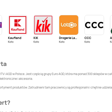
Chełmno
Media Expert
Media Expert
Choszczno
Chrzanów
Media Expert
Czersk
Media Expert
Czerwionka-
Leszczyny
Kaufland
KiK
Drogerie Laboo
CCC
Koło
Media Expert
Koło
Dębica
Koło
Media Expert
Koło
Dębno
K
Media Expert
Media Expert
rta
Działdowo
Dzierżoniów
Media Expert
Gdynia
Media Expert
Giżycko
RTV i AGD w Polsce. Jest częścią grupy Euro AGD, która ma ponad 300 sklepów w cał
lektroniczne i akcesoria.
Media Expert
Media Expert
ortyment produktów. Zatrudnieni tam pracownicy są profesjonalni i chętnie udziela
Głuchołazy
Gniewkowo
Media Expert
Góra
Media Expert
Gorlice
ert?