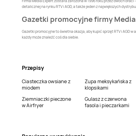
Firma Media Expert została założona w 1996 roku przez dwóch braci - 
Media Expert
Media Expert
detalicznej na rynku RTV i AGD, a także jeden z największych dystry
Gostynin
Grajewo
Gazetki promocyjne firmy Media
Media Expert
Media Expert
Gryfice
Grudziądz
Gazetki promocyjne to świetna okazja, aby kupić sprzęt RTV i AGD w 
każdy może znaleźć coś dla siebie.
Media Expert
Iława
Media Expert
Inowrocław
Media Expert
Media Expert
Jastrowie
Jastrzębie-Zdrój
Przepisy
Media Expert
Jelenia
Media Expert
Kalisz
Góra
Ciasteczka owsiane z
Zupa meksykańska z
miodem
klopsikami
Media Expert
Media Expert
Katowice
Kazimierza Wielka
Ziemniaczki pieczone
Gulasz z czerwona
w Airfryer
fasola i pieczarkami
Media Expert
Kielce
Media Expert
Kiełczewo
Media Expert
Media Expert
Kolno
Kolbuszowa