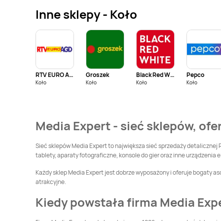
Inne sklepy - Koło
Media Expert
Chojna
Media Expert
Chorzów
Media Expert
Media Expert
Czarnków
Czechowice-
Dziedzice
RTV EURO AGD
Groszek
Black Red White
Pepco
Media Expert
Koło
Koło
Koło
Media Expert
Koło
Dąbrowa Białostocka
Dąbrowa Tarnowska
Media Expert
Media Expert
Dynów
Media Expert - sieć sklepów, ofe
Drezdenko
Media Expert
Media Expert
Gdańsk
Sieć sklepów Media Expert to największa sieć sprzedaży detalicznej 
Garwolin
tablety, aparaty fotograficzne, konsole do gier oraz inne urządzenia e
Media Expert
Media Expert
Każdy sklep Media Expert jest dobrze wyposażony i oferuje bogaty as
Głogówek
Głubczyce
atrakcyjne.
Media Expert
Golub-
Media Expert
Gołdap
Kiedy powstała firma Media Exp
Dobrzyń