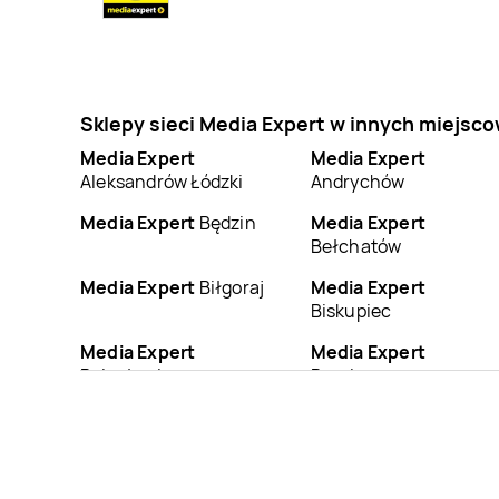
Sklepy sieci Media Expert w innych miejsc
Media Expert
Media Expert
Aleksandrów Łódzki
Andrychów
Media Expert
Będzin
Media Expert
Bełchatów
Media Expert
Biłgoraj
Media Expert
Biskupiec
Media Expert
Media Expert
Bolesławiec
Braniewo
Media Expert
Media Expert
Brzeszcze
Brzeziny
Media Expert
Bytom
Media Expert
Bytów