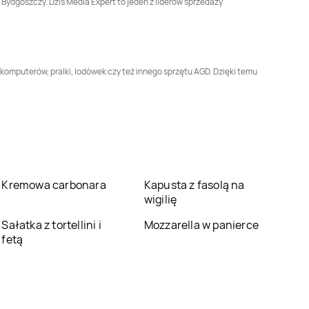
 Bydgoszczy. Dziś Media Expert to jeden z liderów sprzedaży
Media Expert
Media Expert
Grójec
Grodzisk Wielkopolski
Media Expert
Media Expert
Hajnówka
Hrubieszów
komputerów, pralki, lodówek czy też innego sprzętu AGD. Dzięki temu
Media Expert
Media Expert
Jasło
Jarosław
Media Expert
Media Expert
Jelcz-
Jędrzejów
Laskowice
Media Expert
Media Expert
Kartuzy
Kańczuga
Kremowa carbonara
Kapusta z fasolą na
wigilię
Media Expert
Kętrzyn
Media Expert
Kęty
Sałatka z tortellini i
Mozzarella w panierce
fetą
Media Expert
Kłodzko
Media Expert
Knurów
Media Expert
Konin
Media Expert
Końskie