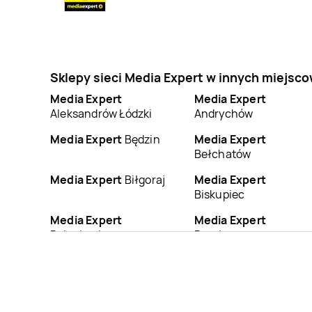
Sklepy sieci Media Expert w innych miejsc
Media Expert
Media Expert
Aleksandrów Łódzki
Andrychów
Media Expert
Będzin
Media Expert
Bełchatów
Media Expert
Biłgoraj
Media Expert
Biskupiec
Media Expert
Media Expert
Bolesławiec
Braniewo
Media Expert
Media Expert
Brzeszcze
Brzeziny
Media Expert
Bytom
Media Expert
Bytów