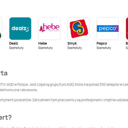
Chełmno
Media Expert
Media Expert
Choszczno
Chrzanów
Media Expert
Czersk
Media Expert
Czerwionka-
Leszczyny
Dealz
Hebe
Smyk
Pepco
Szamotuły
Media Expert
Szamotuły
Dębica
Szamotuły
Media Expert
Szamotuły
Dębno
S
Media Expert
Media Expert
rta
Działdowo
Dzierżoniów
Media Expert
Gdynia
Media Expert
Giżycko
RTV i AGD w Polsce. Jest częścią grupy Euro AGD, która ma ponad 300 sklepów w cał
lektroniczne i akcesoria.
Media Expert
Media Expert
ortyment produktów. Zatrudnieni tam pracownicy są profesjonalni i chętnie udziela
Głuchołazy
Gniewkowo
Media Expert
Góra
Media Expert
Gorlice
ert?