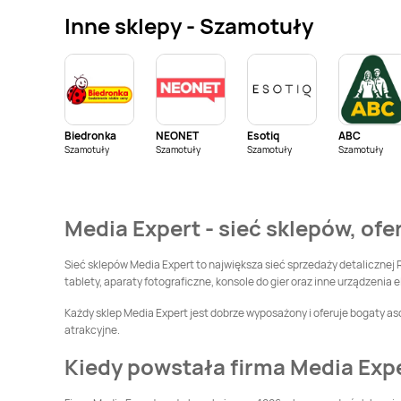
Inne sklepy - Szamotuły
Media Expert
Chojna
Media Expert
Chorzów
Media Expert
Media Expert
Czarnków
Czechowice-
Dziedzice
Biedronka
NEONET
Esotiq
ABC
Media Expert
Szamotuły
Szamotuły
Szamotuły
Media Expert
Szamotuły
Dąbrowa Białostocka
Dąbrowa Tarnowska
Media Expert
Media Expert
Dynów
Media Expert - sieć sklepów, ofe
Drezdenko
Media Expert
Media Expert
Gdańsk
Sieć sklepów Media Expert to największa sieć sprzedaży detalicznej 
Garwolin
tablety, aparaty fotograficzne, konsole do gier oraz inne urządzenia e
Media Expert
Media Expert
Każdy sklep Media Expert jest dobrze wyposażony i oferuje bogaty as
Głogówek
Głubczyce
atrakcyjne.
Media Expert
Golub-
Media Expert
Gołdap
Kiedy powstała firma Media Exp
Dobrzyń