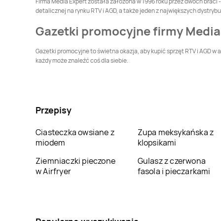
Firma Media Expert została założona w 1996 roku przez dwóch braci - 
Media Expert
Media Expert
detalicznej na rynku RTV i AGD, a także jeden z największych dystry
Gostynin
Grajewo
Gazetki promocyjne firmy Media
Media Expert
Media Expert
Gryfice
Grudziądz
Gazetki promocyjne to świetna okazja, aby kupić sprzęt RTV i AGD w 
każdy może znaleźć coś dla siebie.
Media Expert
Iława
Media Expert
Inowrocław
Media Expert
Media Expert
Jastrowie
Jastrzębie-Zdrój
Przepisy
Media Expert
Jelenia
Media Expert
Kalisz
Góra
Ciasteczka owsiane z
Zupa meksykańska z
miodem
klopsikami
Media Expert
Media Expert
Katowice
Kazimierza Wielka
Ziemniaczki pieczone
Gulasz z czerwona
w Airfryer
fasola i pieczarkami
Media Expert
Kielce
Media Expert
Kiełczewo
Media Expert
Media Expert
Kolno
Kolbuszowa