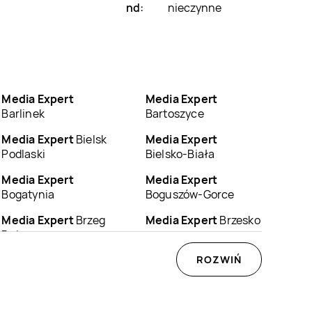
nd:
nieczynne
Media Expert
Media Expert
Barlinek
Bartoszyce
Media Expert
Bielsk
Media Expert
Podlaski
Bielsko-Biała
Media Expert
Media Expert
Bogatynia
Boguszów-Gorce
Media Expert
Brzeg
Media Expert
Brzesko
Dolny
Media Expert
Media Expert
ROZWIŃ
Bydgoszcz
Bystrzyca Kłodzka
Media Expert
Media Expert