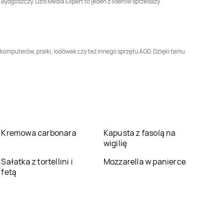
 Bydgoszczy. Dziś Media Expert to jeden z liderów sprzedaży
Media Expert
Media Expert
Grójec
Grodzisk Wielkopolski
Media Expert
Media Expert
Hajnówka
Hrubieszów
komputerów, pralki, lodówek czy też innego sprzętu AGD. Dzięki temu
Media Expert
Media Expert
Jasło
Jarosław
Media Expert
Media Expert
Jelcz-
Jędrzejów
Laskowice
Media Expert
Media Expert
Kartuzy
Kańczuga
Kremowa carbonara
Kapusta z fasolą na
wigilię
Media Expert
Kętrzyn
Media Expert
Kęty
Sałatka z tortellini i
Mozzarella w panierce
fetą
Media Expert
Kłodzko
Media Expert
Knurów
Media Expert
Media Expert
Konin
Komorniki