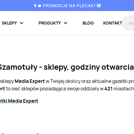
👩‍🎓 PROMOCJE NA PLECAKI 🎒
SKLEPY
PRODUKTY
BLOG
KONTAKT
Szamotuły - sklepy, godziny otwarci
 sklepy
Media Expert
w Twojej okolicy oraz aktualne gazetki 
ert
to sieć sklepów posiadająca swoje oddziały w
421
miastach 
tki Media Expert