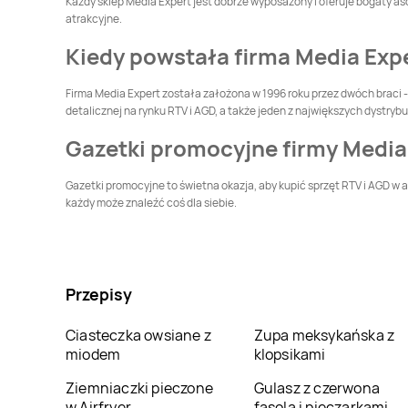
Każdy sklep Media Expert jest dobrze wyposażony i oferuje bogaty as
Głogówek
Głubczyce
atrakcyjne.
Media Expert
Golub-
Media Expert
Gołdap
Kiedy powstała firma Media Exp
Dobrzyń
Firma Media Expert została założona w 1996 roku przez dwóch braci - 
Media Expert
Media Expert
detalicznej na rynku RTV i AGD, a także jeden z największych dystry
Gostynin
Grajewo
Gazetki promocyjne firmy Media
Media Expert
Media Expert
Gryfice
Grudziądz
Gazetki promocyjne to świetna okazja, aby kupić sprzęt RTV i AGD w 
każdy może znaleźć coś dla siebie.
Media Expert
Iława
Media Expert
Inowrocław
Media Expert
Media Expert
Jastrowie
Jastrzębie-Zdrój
Przepisy
Media Expert
Jelenia
Media Expert
Kalisz
Góra
Ciasteczka owsiane z
Zupa meksykańska z
miodem
klopsikami
Media Expert
Media Expert
Katowice
Kazimierza Wielka
Ziemniaczki pieczone
Gulasz z czerwona
w Airfryer
fasola i pieczarkami