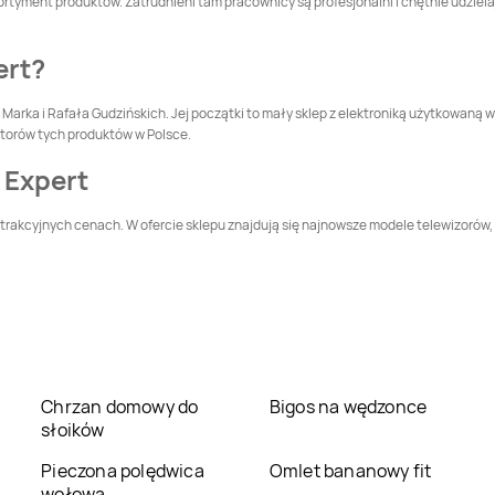
ortyment produktów. Zatrudnieni tam pracownicy są profesjonalni i chętnie udziela
Głuchołazy
Gniewkowo
Media Expert
Góra
Media Expert
Gorlice
ert?
Marka i Rafała Gudzińskich. Jej początki to mały sklep z elektroniką użytkowaną w
Media Expert
Media Expert
butorów tych produktów w Polsce.
Grodków
Grodzisk Mazowiecki
 Expert
Media Expert
Gryfino
Media Expert
Gubin
atrakcyjnych cenach. W ofercie sklepu znajdują się najnowsze modele telewizorów, 
Media Expert
Janki
Media Expert
Jarocin
Media Expert
Jawor
Media Expert
Jaworzno
Media Expert
Kamień
Media Expert
Pomorski
Kamienna Góra
Chrzan domowy do
Bigos na wędzonce
słoików
Media Expert
Media Expert
Kępno
Kędzierzyn-Koźle
Pieczona polędwica
Omlet bananowy fit
wołowa