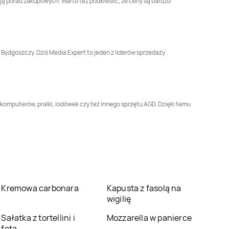
ją porad zakupowych. Warto też podkreślić, że ceny są bardzo
Gniezno
Goleniów
Media Expert
Gorzów
Media Expert
Gostyń
Wielkopolski
 Bydgoszczy. Dziś Media Expert to jeden z liderów sprzedaży
Media Expert
Media Expert
Grójec
Grodzisk Wielkopolski
Media Expert
Media Expert
Hajnówka
Hrubieszów
komputerów, pralki, lodówek czy też innego sprzętu AGD. Dzięki temu
Media Expert
Media Expert
Jasło
Jarosław
Media Expert
Media Expert
Jelcz-
Jędrzejów
Laskowice
Media Expert
Media Expert
Kartuzy
Kańczuga
Kremowa carbonara
Kapusta z fasolą na
wigilię
Media Expert
Kętrzyn
Media Expert
Kęty
Sałatka z tortellini i
Mozzarella w panierce
fetą