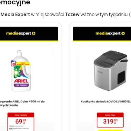
romocyjne
w
Media Expert
w miejscowości
Tczew
ważne w tym tygodniu (0