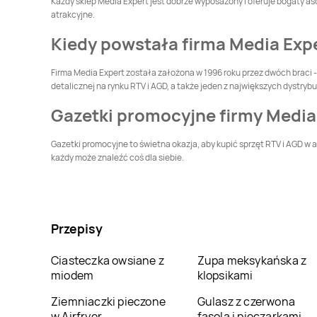
Każdy sklep Media Expert jest dobrze wyposażony i oferuje bogaty as
Głogówek
Głubczyce
atrakcyjne.
Media Expert
Golub-
Media Expert
Gołdap
Kiedy powstała firma Media Exp
Dobrzyń
Firma Media Expert została założona w 1996 roku przez dwóch braci - 
Media Expert
Media Expert
detalicznej na rynku RTV i AGD, a także jeden z największych dystry
Gostynin
Grajewo
Gazetki promocyjne firmy Media
Media Expert
Media Expert
Gryfice
Grudziądz
Gazetki promocyjne to świetna okazja, aby kupić sprzęt RTV i AGD w 
każdy może znaleźć coś dla siebie.
Media Expert
Iława
Media Expert
Inowrocław
Media Expert
Media Expert
Jastrowie
Jastrzębie-Zdrój
Przepisy
Media Expert
Jelenia
Media Expert
Kalisz
Góra
Ciasteczka owsiane z
Zupa meksykańska z
miodem
klopsikami
Media Expert
Media Expert
Katowice
Kazimierza Wielka
Ziemniaczki pieczone
Gulasz z czerwona
w Airfryer
fasola i pieczarkami