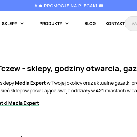
👩‍🎓 PROMOCJE NA PLECAKI 🎒
SKLEPY
PRODUKTY
BLOG
KONTAKT
Tczew - sklepy, godziny otwarcia, ga
 sklepy
Media Expert
w Twojej okolicy oraz aktualne gazetki 
 sieć sklepów posiadająca swoje oddziały w
421
miastach w cał
tki Media Expert