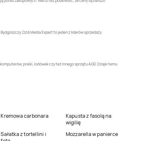
ją porad zakupowych. Warto też podkreślić, że ceny są bardzo
Gniezno
Goleniów
Media Expert
Gorzów
Media Expert
Gostyń
Wielkopolski
 Bydgoszczy. Dziś Media Expert to jeden z liderów sprzedaży
Media Expert
Media Expert
Grójec
Grodzisk Wielkopolski
Media Expert
Media Expert
Hajnówka
Hrubieszów
komputerów, pralki, lodówek czy też innego sprzętu AGD. Dzięki temu
Media Expert
Media Expert
Jasło
Jarosław
Media Expert
Media Expert
Jelcz-
Jędrzejów
Laskowice
Media Expert
Media Expert
Kartuzy
Kańczuga
Kremowa carbonara
Kapusta z fasolą na
wigilię
Media Expert
Kętrzyn
Media Expert
Kęty
Sałatka z tortellini i
Mozzarella w panierce
fetą