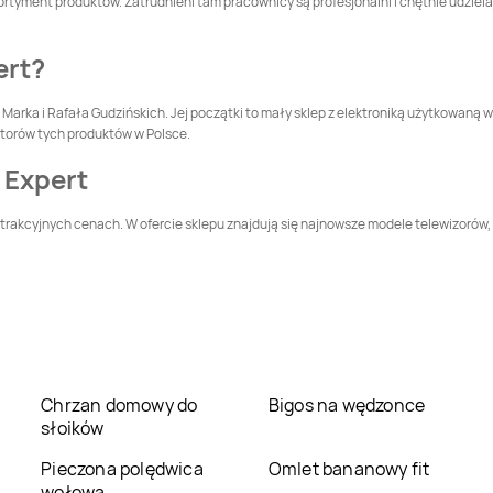
ortyment produktów. Zatrudnieni tam pracownicy są profesjonalni i chętnie udziela
Głuchołazy
Gniewkowo
Media Expert
Góra
Media Expert
Gorlice
ert?
Marka i Rafała Gudzińskich. Jej początki to mały sklep z elektroniką użytkowaną w
Media Expert
Media Expert
butorów tych produktów w Polsce.
Grodków
Grodzisk Mazowiecki
 Expert
Media Expert
Gryfino
Media Expert
Gubin
atrakcyjnych cenach. W ofercie sklepu znajdują się najnowsze modele telewizorów, 
Media Expert
Janki
Media Expert
Jarocin
Media Expert
Jawor
Media Expert
Jaworzno
Media Expert
Kamień
Media Expert
Pomorski
Kamienna Góra
Chrzan domowy do
Bigos na wędzonce
słoików
Media Expert
Media Expert
Kępno
Kędzierzyn-Koźle
Pieczona polędwica
Omlet bananowy fit
wołowa