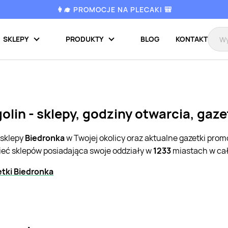
👩‍🎓 PROMOCJE NA PLECAKI 🎒
SKLEPY
PRODUKTY
BLOG
KONTAKT
olin - sklepy, godziny otwarcia, gaz
 sklepy
Biedronka
w Twojej okolicy oraz aktualne gazetki pro
ieć sklepów posiadająca swoje oddziały w
1233
miastach w cał
tki Biedronka