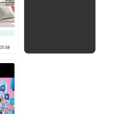
ostatnie 24h
Biedronka
 03.08
Czas na Toast!