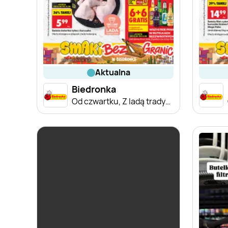
aktualna
Biedronka
Od czwartku, Z ladą tradycyjną