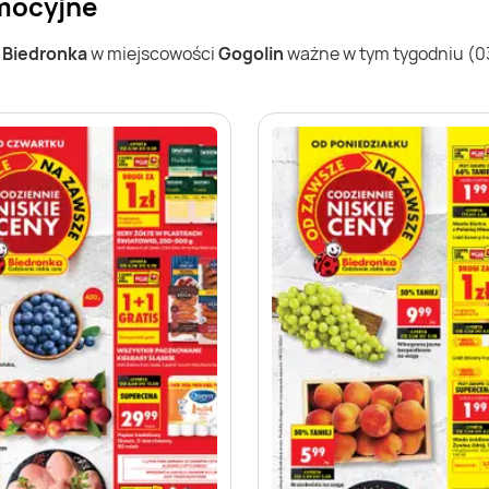
omocyjne
w
Biedronka
w miejscowości
Gogolin
ważne w tym tygodniu (03.