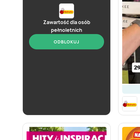
Zawartość dla osób
pełnoletnich
ODBLOKUJ
od dziś
Biedronka
Soplica - odkryj smaki lata w Biedronce