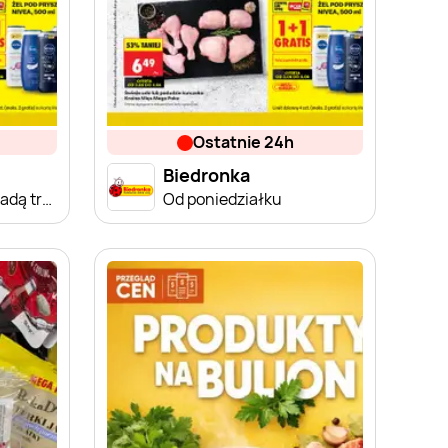
ostatnie 24h
Biedronka
Od poniedziałku, Z ladą tradycyjną
Od poniedziałku