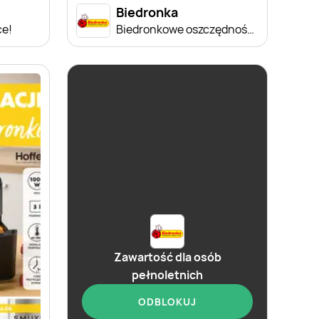
Biedronka
ce!
Biedronkowe oszczędności od czwartku
Zawartość dla osób
pełnoletnich
ODBLOKUJ