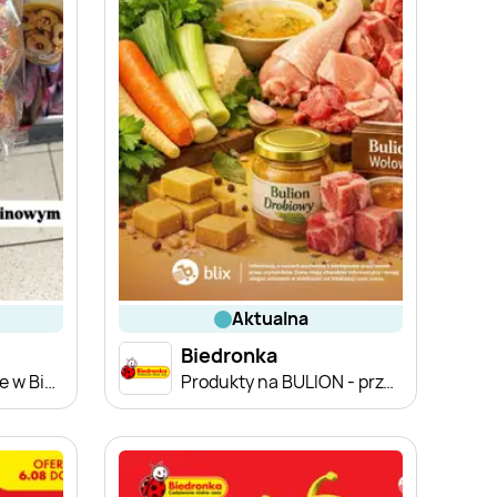
aktualna
Biedronka
Zakupowe Inspiracje w Biedronce
Produkty na BULION - przegląd cen