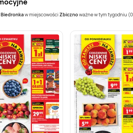
omocyjne
w
Biedronka
w miejscowości
Zbiczno
ważne w tym tygodniu (03.