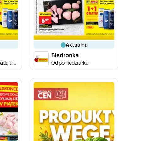
aktualna
Biedronka
Od poniedziałku, Z ladą tradycyjną
Od poniedziałku