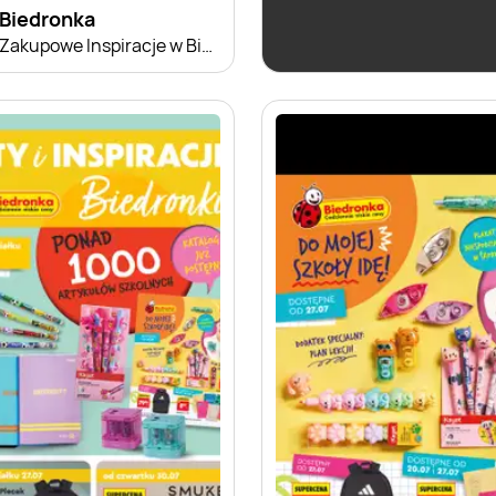
Biedronka
Biedronka
Zakupowe Inspiracje w Biedronce
Soplica - kup w Bie