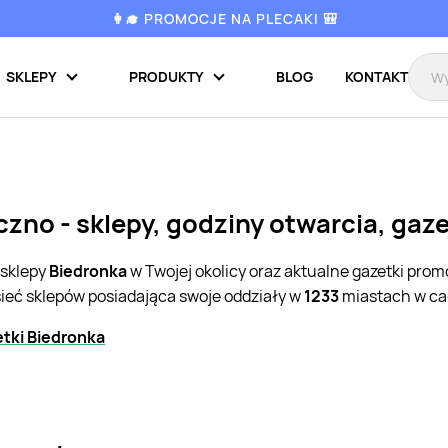
👩‍🎓 PROMOCJE NA PLECAKI 🎒
SKLEPY
PRODUKTY
BLOG
KONTAKT
czno - sklepy, godziny otwarcia, gaz
 sklepy
Biedronka
w Twojej okolicy oraz aktualne gazetki pro
sieć sklepów posiadająca swoje oddziały w
1233
miastach w cał
tki Biedronka