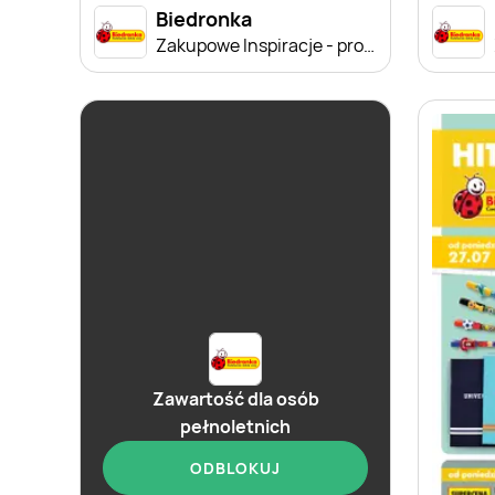
Biedronka
Zakupowe Inspiracje - produkty do domu i dodatki modowe
Zawartość dla osób
pełnoletnich
ODBLOKUJ