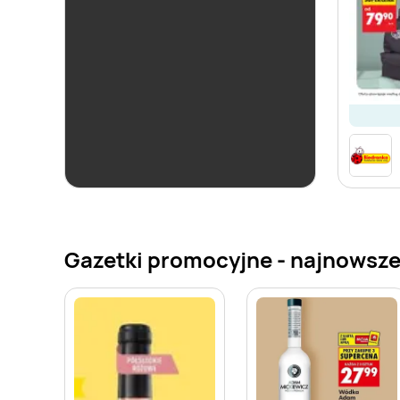
aktualna
Biedronka
Czas na Toast!
Gazetki promocyjne - najnowsze