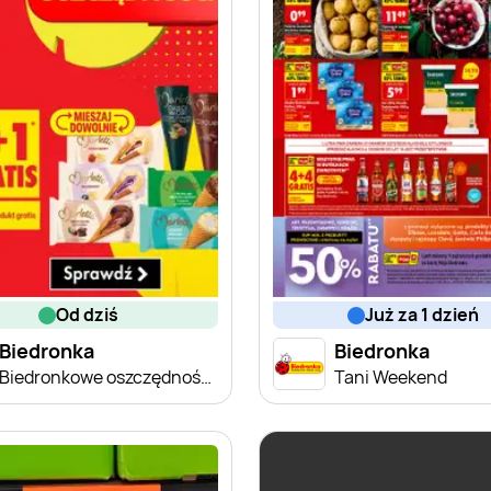
od dziś
już za 1 dzień
Biedronka
Biedronka
Biedronkowe oszczędności od czwartku
Tani Weekend