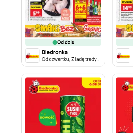
od dziś
Biedronka
Od czwartku, Z ladą tradycyjną