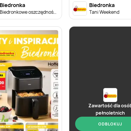
Biedronka
Biedronka
Biedronkowe oszczędności od czwartku
Tani Weekend
Zawartość dla osó
pełnoletnich
ODBLOKUJ