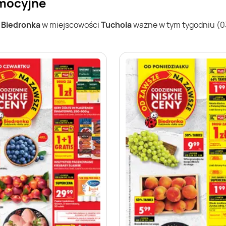
omocyjne
w
Biedronka
w miejscowości
Tuchola
ważne w tym tygodniu (03.