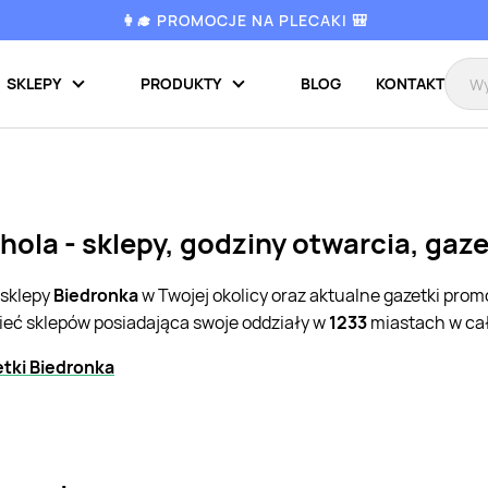
👩‍🎓 PROMOCJE NA PLECAKI 🎒
SKLEPY
PRODUKTY
BLOG
KONTAKT
hola - sklepy, godziny otwarcia, gaz
 sklepy
Biedronka
w Twojej okolicy oraz aktualne gazetki pro
sieć sklepów posiadająca swoje oddziały w
1233
miastach w cał
tki Biedronka