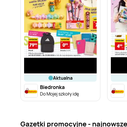
aktualna
Biedronka
Do Mojej szkoły idę
Gazetki promocyjne - najnowsze