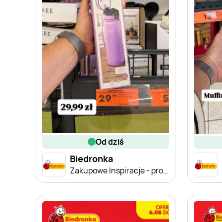
od dziś
Biedronka
Zakupowe Inspiracje - produkty do domu i dodatki modowe