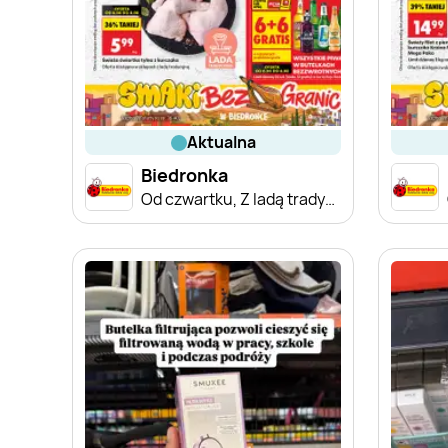
aktualna
Biedronka
Od czwartku, Z ladą tradycyjną