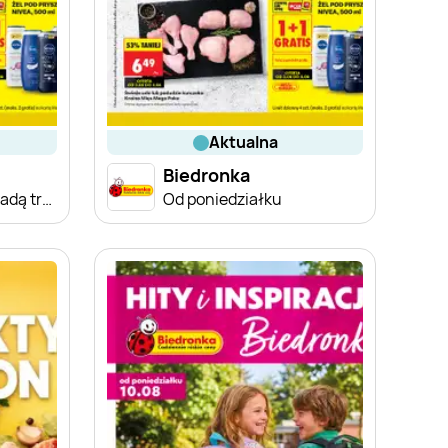
aktualna
Biedronka
Od poniedziałku, Z ladą tradycyjną
Od poniedziałku