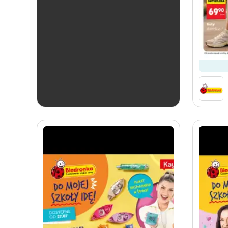
ostatnie 24h
Biedronka
Soplica - kup w Biedronce