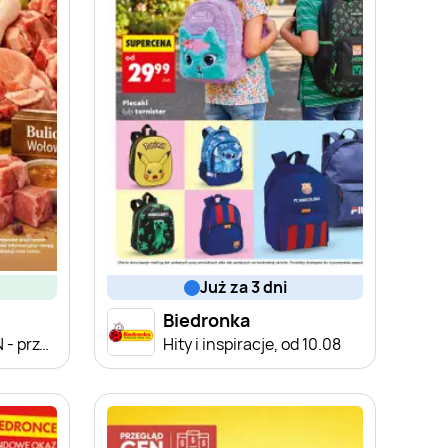
już za 3 dni
Biedronka
Produkty na BULION - przegląd cen
Hity i inspiracje, od 10.08