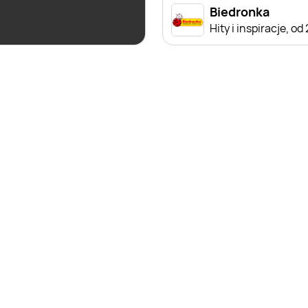
Biedronka
Biedronka
Czas na Toast!
Hity i inspiracje, od