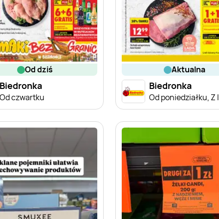
od dziś
aktualna
Biedronka
Biedronka
Od czwartku