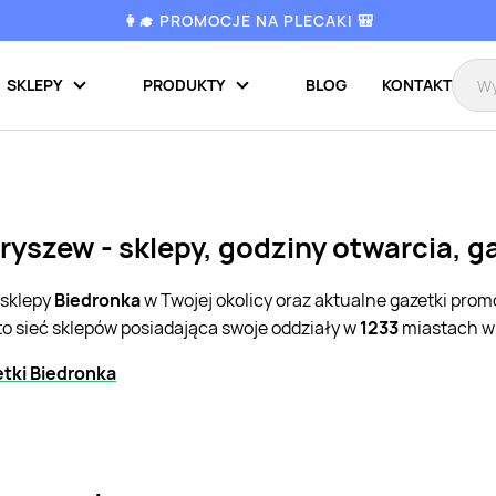
👩‍🎓 PROMOCJE NA PLECAKI 🎒
SKLEPY
PRODUKTY
BLOG
KONTAKT
ryszew - sklepy, godziny otwarcia, 
 sklepy
Biedronka
w Twojej okolicy oraz aktualne gazetki pro
to sieć sklepów posiadająca swoje oddziały w
1233
miastach w 
tki Biedronka