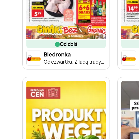
od dziś
Biedronka
Od czwartku, Z ladą tradycyjną