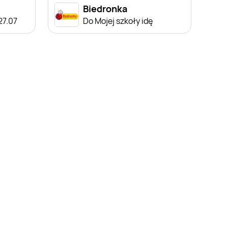
Biedronka
 27.07
Do Mojej szkoły idę