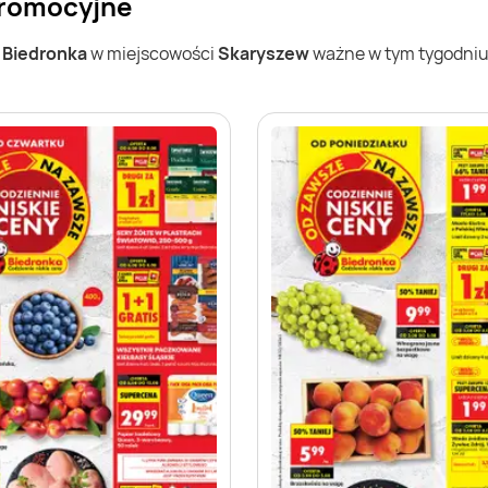
promocyjne
w
Biedronka
w miejscowości
Skaryszew
ważne w tym tygodniu (