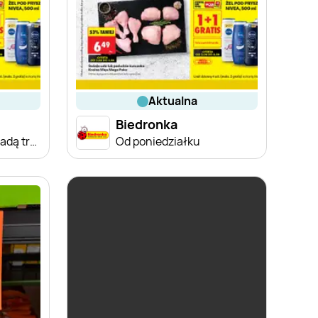
aktualna
Biedronka
Od poniedziałku, Z ladą tradycyjną
Od poniedziałku