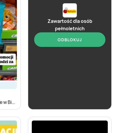
Zawartość dla osób
pełnoletnich
ODBLOKUJ
aktualna
Biedronka
Zakupowe Inspiracje w Biedronce
Soplica - kup w Biedronce