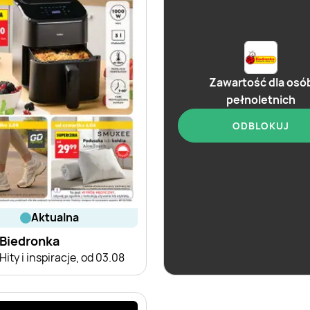
Zawartość dla osó
pełnoletnich
ODBLOKUJ
aktualna
aktualna
Biedronka
Biedronka
Hity i inspiracje, od 03.08
Czas na Toast!