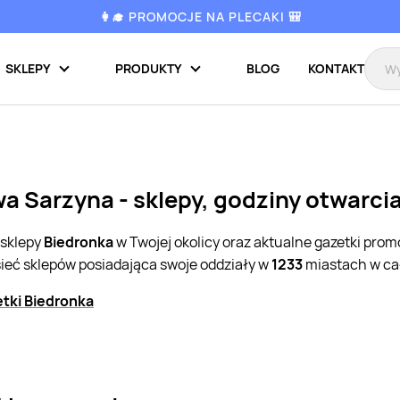
👩‍🎓 PROMOCJE NA PLECAKI 🎒
SKLEPY
PRODUKTY
BLOG
KONTAKT
a Sarzyna - sklepy, godziny otwarci
 sklepy
Biedronka
w Twojej okolicy oraz aktualne gazetki pro
sieć sklepów posiadająca swoje oddziały w
1233
miastach w cał
tki Biedronka