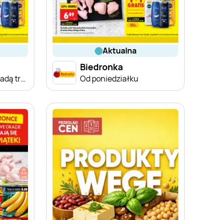
aktualna
Biedronka
Od poniedziałku, Z ladą tradycyjną
Od poniedziałku