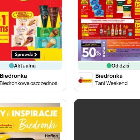
aktualna
od dziś
Biedronka
Biedronka
Biedronkowe oszczędności od czwartku
Tani Weekend