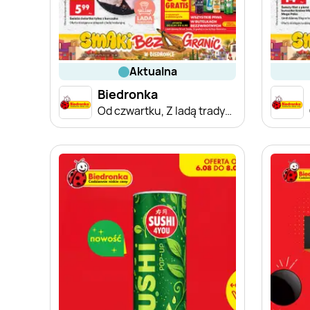
aktualna
Biedronka
Od czwartku, Z ladą tradycyjną