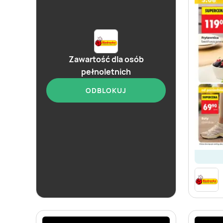
Zawartość dla osób
pełnoletnich
ODBLOKUJ
ostatnie 24h
Biedronka
Soplica - kup w Biedronce