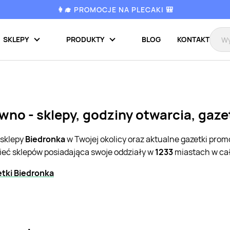
👩‍🎓 PROMOCJE NA PLECAKI 🎒
SKLEPY
PRODUKTY
BLOG
KONTAKT
wno - sklepy, godziny otwarcia, gaz
 sklepy
Biedronka
w Twojej okolicy oraz aktualne gazetki pro
sieć sklepów posiadająca swoje oddziały w
1233
miastach w cał
tki Biedronka