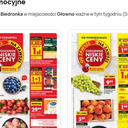
omocyjne
w
Biedronka
w miejscowości
Głowno
ważne w tym tygodniu (03.