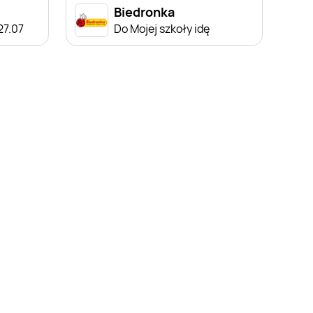
Biedronka
 27.07
Do Mojej szkoły idę