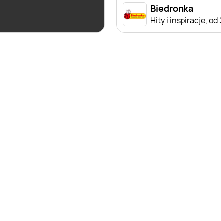
Biedronka
Biedronka
Czas na Toast!
Hity i inspiracje, od