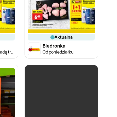
aktualna
Biedronka
Od poniedziałku, Z ladą tradycyjną
Od poniedziałku