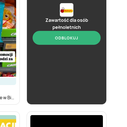
Zawartość dla osób
pełnoletnich
ODBLOKUJ
aktualna
Biedronka
Zakupowe Inspiracje w Biedronce
Soplica - kup w Biedronce