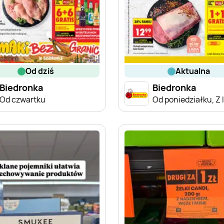
od dziś
aktualna
Biedronka
Biedronka
Od czwartku