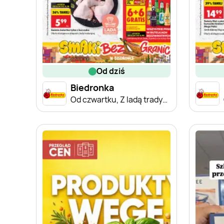
od dziś
Biedronka
Od czwartku, Z ladą tradycyjną