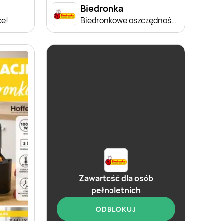
Biedronka
ce!
Biedronkowe oszczędności od czwartku
Zawartość dla osób
pełnoletnich
ODBLOKUJ