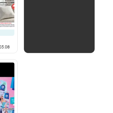
ostatnie 24h
Biedronka
 03.08
Czas na Toast!