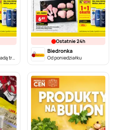
ostatnie 24h
Biedronka
Od poniedziałku, Z ladą tradycyjną
Od poniedziałku