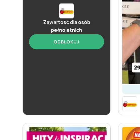
Zawartość dla osób
pełnoletnich
ODBLOKUJ
od dziś
Biedronka
Soplica - odkryj smaki lata w Biedronce