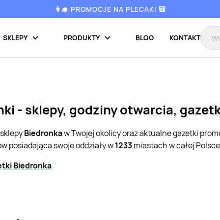
👩‍🎓 PROMOCJE NA PLECAKI 🎒
SKLEPY
PRODUKTY
BLOG
KONTAKT
ki - sklepy, godziny otwarcia, gazet
 sklepy
Biedronka
w Twojej okolicy oraz aktualne gazetki pro
pów posiadająca swoje oddziały w
1233
miastach w całej Polsce
tki Biedronka