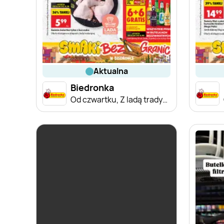
aktualna
Biedronka
Od czwartku, Z ladą tradycyjną