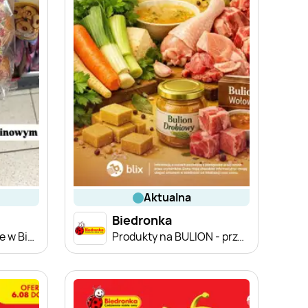
aktualna
Biedronka
Zakupowe Inspiracje w Biedronce
Produkty na BULION - przegląd cen