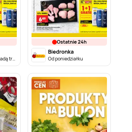
ostatnie 24h
Biedronka
Od poniedziałku, Z ladą tradycyjną
Od poniedziałku