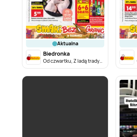
aktualna
Biedronka
Od czwartku, Z ladą tradycyjną