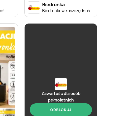
Biedronka
ce!
Biedronkowe oszczędności od czwartku
Zawartość dla osób
pełnoletnich
ODBLOKUJ