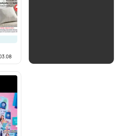
ostatnie 24h
Biedronka
 03.08
Czas na Toast!