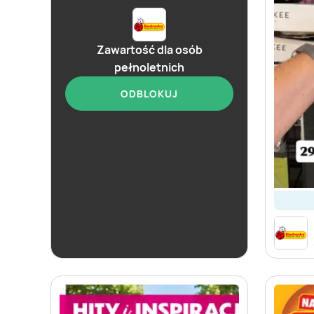
Zawartość dla osób
pełnoletnich
ODBLOKUJ
od dziś
Biedronka
Soplica - odkryj smaki lata w Biedronce