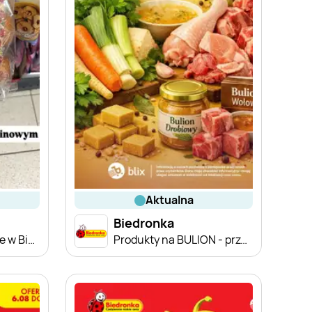
aktualna
Biedronka
Zakupowe Inspiracje w Biedronce
Produkty na BULION - przegląd cen