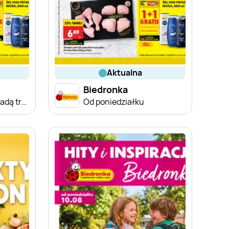
aktualna
Biedronka
Od poniedziałku, Z ladą tradycyjną
Od poniedziałku