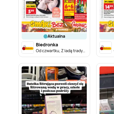
aktualna
Biedronka
Od czwartku, Z ladą tradycyjną