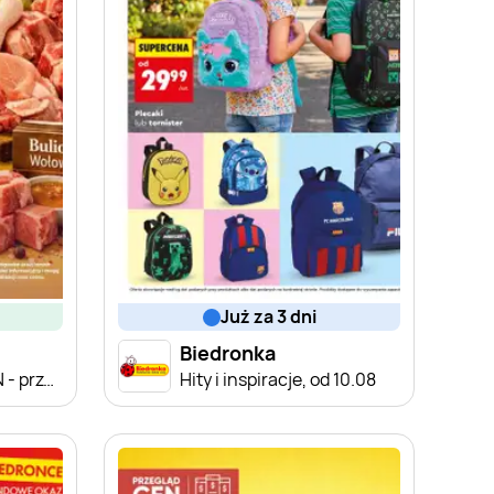
już za 3 dni
Biedronka
Produkty na BULION - przegląd cen
Hity i inspiracje, od 10.08