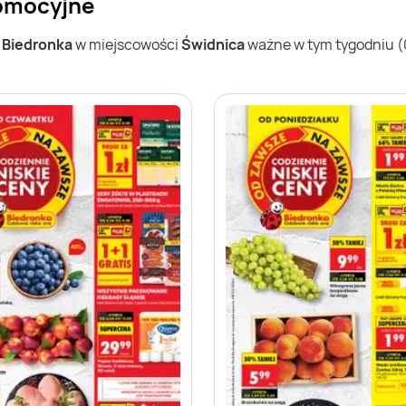
romocyjne
w
Biedronka
w miejscowości
Świdnica
ważne w tym tygodniu (03