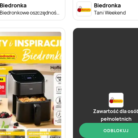
Biedronka
Biedronka
Biedronkowe oszczędności od czwartku
Tani Weekend
Zawartość dla osó
pełnoletnich
ODBLOKUJ