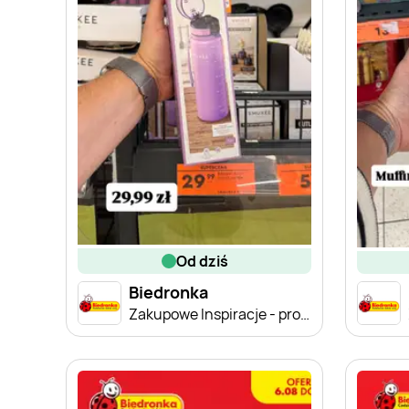
od dziś
Biedronka
Zakupowe Inspiracje - produkty do domu i dodatki modowe