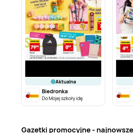
aktualna
Biedronka
Do Mojej szkoły idę
Gazetki promocyjne - najnowsze