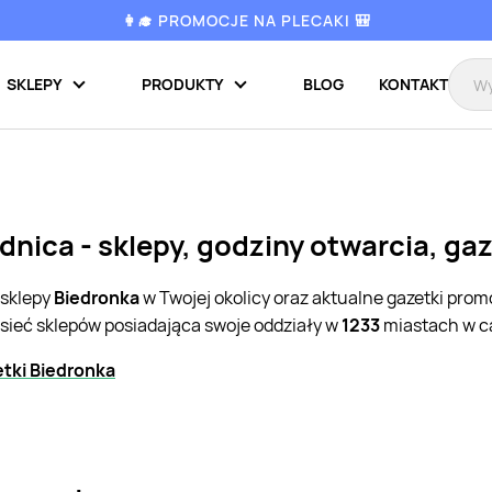
👩‍🎓 PROMOCJE NA PLECAKI 🎒
SKLEPY
PRODUKTY
BLOG
KONTAKT
dnica - sklepy, godziny otwarcia, ga
 sklepy
Biedronka
w Twojej okolicy oraz aktualne gazetki pro
 sieć sklepów posiadająca swoje oddziały w
1233
miastach w ca
tki Biedronka