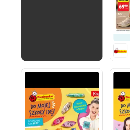
ostatnie 24h
Biedronka
Soplica - kup w Biedronce