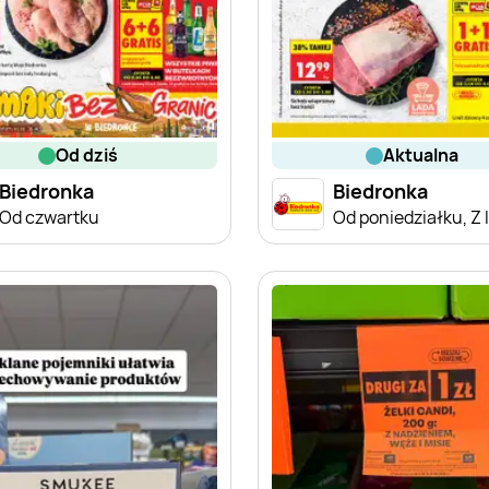
od dziś
aktualna
Biedronka
Biedronka
Od czwartku