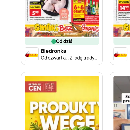
od dziś
Biedronka
Od czwartku, Z ladą tradycyjną