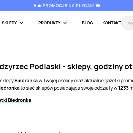
👩‍🎓 PROMOCJE NA PLECAKI 🎒
SKLEPY
PRODUKTY
BLOG
KONTAKT
dzyrzec Podlaski - sklepy, godziny o
 sklepy
Biedronka
w Twojej okolicy oraz aktualne gazetki pro
iedronka
to sieć sklepów posiadająca swoje oddziały w
1233
m
tki Biedronka