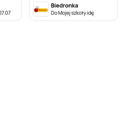
Biedronka
 27.07
Do Mojej szkoły idę