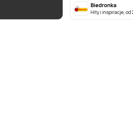
Biedronka
Biedronka
Czas na Toast!
Hity i inspiracje, od