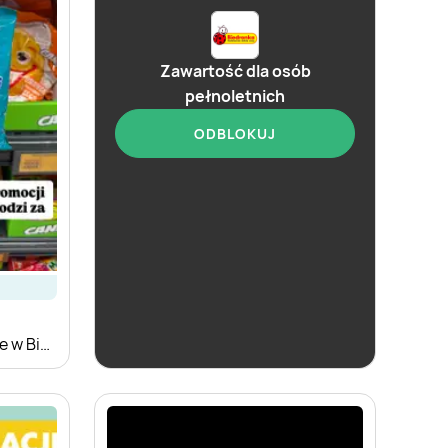
Zawartość dla osób
pełnoletnich
ODBLOKUJ
aktualna
Biedronka
Zakupowe Inspiracje w Biedronce
Soplica - kup w Biedronce