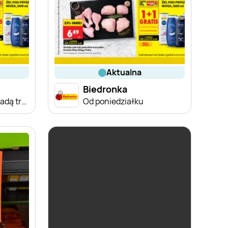
aktualna
Biedronka
Od poniedziałku, Z ladą tradycyjną
Od poniedziałku